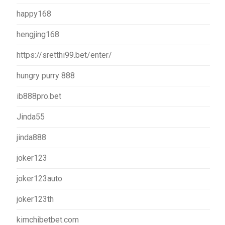
happy168
hengjing168
https://sretthi99.bet/enter/
hungry purry 888
ib888pro.bet
Jinda55
jinda888
joker123
joker123auto
joker123th
kimchibetbet.com