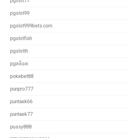
pgslot77
pgslot99
pgslot999bets.com
pgslotfish
pgslotth
pgสล็อต
pokebet88
punpro777
puntaek66
puntaek77
pussy888