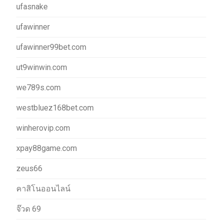
ufasnake
ufawinner
ufawinner99bet.com
ut9winwin.com
we789s.com
westbluez168bet.com
winherovip.com
xpay88game.com
zeus66
คาสิโนออนไลน์
จ๊วด 69