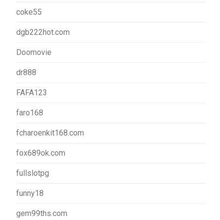
coke55
dgb222hot.com
Doomovie
dr888
FAFA123
faro168
fcharoenkit168.com
fox689ok.com
fullslotpg
funny18
gem99ths.com