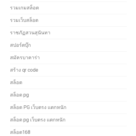
รวมเกมสล็อต
รวมเว็บสล็อต
ราชภัฏสวนสุนันทา
สปอร์ตบุ๊ก
สมัครบาคาร่า
สร้าง qr code
สล็อต
สล็อต pg
สล็อต PG เว็บตรง แตกหนัก
สล็อต pg เว็บตรง แตกหนัก
สล็อต168