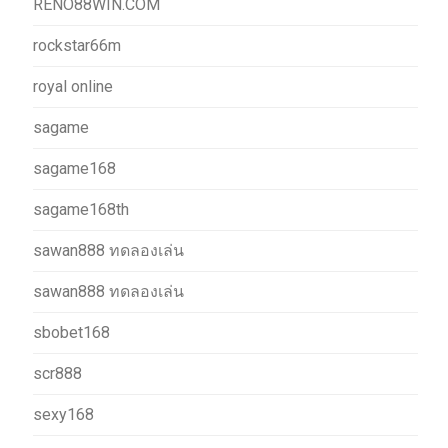
RENO88WIN.COM
rockstar66m
royal online
sagame
sagame168
sagame168th
sawan888 ทดลองเล่น
sawan888 ทดลองเล่น
sbobet168
scr888
sexy168