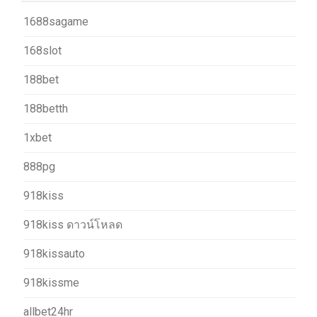
1688sagame
168slot
188bet
188betth
1xbet
888pg
918kiss
918kiss ดาวน์โหลด
918kissauto
918kissme
allbet24hr