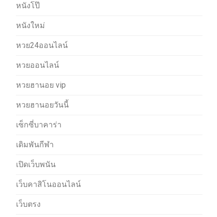
หนังโป๊
หนังใหม่
หวย24ออนไลน์
หวยออนไลน์
หวยฮานอย vip
หวยฮานอยวันนี้
เซ็กซี่บาคาร่า
เดิมพันกีฬา
เปิดเว็บพนัน
เว็บคาสิโนออนไลน์
เว็บตรง