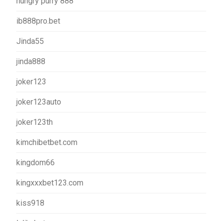
hungry purry 888
ib888pro.bet
Jinda55
jinda888
joker123
joker123auto
joker123th
kimchibetbet.com
kingdom66
kingxxxbet123.com
kiss918