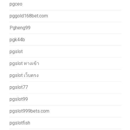
pgceo
pggold168bet.com
Pgheng99
pgk44b
pgslot
pgslot ทางเข้า
pgslot เว็บตรง
pgslot77
pgslot99
pgslot999bets.com
pgslotfish