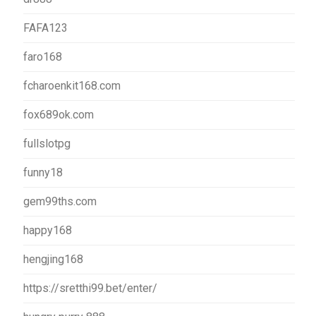
FAFA123
faro168
fcharoenkit168.com
fox689ok.com
fullslotpg
funny18
gem99ths.com
happy168
hengjing168
https://sretthi99.bet/enter/