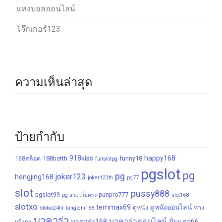
แทงบอลออนไลน์
โจ๊กเกอร์123
ความเห็นล่าสุด
ป้ายกำกับ
918kiss
happy168
168สล็อต
188betth
funny18
fullslotpg
pgslot
pg
pg
joker123
hengjing168
joker123th
pg77
slot
pussy888
pgslot99
punpro777
pg slot เว็บตรง
slot168
slotxo
temmax69
ดูหนังออนไลน์
ดูหนัง
ทาง
slotxo24hr
tangtem168
บาคาร่า
บาคาร่าออนไลน์
บาคาร่า168
ปั่นแตก66
เข้าpg