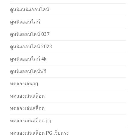
ดูหนังหนังออนไลน์
ดูหนังออนไลน์
ดูหนังออนไลน์ 037
ดูหนังออนไลน์ 2023
ดูหนังออนไลน์ 4k
ดูหนังออนไลน์ฟรี
ทดลองเล่นpg
ทดลองเล่นสล็อต
ทดลองเล่นสล็อต
ทดลองเล่นสล็อต pg
ทดลองเล่นสล็อต PG เว็บตรง