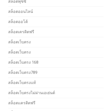
สล็อตพุซซี่
สล็อตออนไลน์
สล็อตออโต้
สล็อตเครดิตฟรี
สล็อตเว็บตรง
สล็อตเว็บตรง
สล็อตเว็บตรง 168
สล็อตเว็บตรง789
สล็อตเว็บตรงแท้
สล็อตเว็บตรงไม่ผ่านเอเย่นต์
สล็อตเเครดิตฟรี