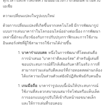
ทุกเวลา และทำให้เกิดความนิยมในวงกว้างโดยเฉพาะในทวีป
เอเชีย
ความเปลี่ยนแปลงในรูปแบบใหม่
ด้วยการเปลี่ยนแปลงที่เกิดขึ้นจากเทคโนโลยี มีการพัฒนารูป
แบบการเล่นบาคาร่าในโลกออนไลน์อย่างต่อเนื่อง การพัฒนา
เหล่านี้มักจะเกี่ยวข้องกับการปรับปรุงกราฟิกและการใช้งาน
อินเตอร์เฟซที่ผู้ใช้สามารถใช้งานได้ง่ายขึ้น
บาคาร่าแบบสด
: หนึ่งในการพัฒนาที่โดดเด่นคือ
การนำเสนอ “บาคาร่าดีลเลอร์สด” สำหรับผู้เล่นที่
ชอบประสบการณ์ที่ใกล้เคียงกับคาสิโนจริง การที่
สามารถร่วมเล่นกับดีลเลอร์ที่ถ่ายทอดสดผ่านกล้อง
ได้แก่ความเป็นส่วนตัวแต่ยังมีปฏิสัมพันธ์กับคนอื่น
เกมมือถือ
: บาคาร่ารูปแบบนี้เน้นให้ประสบการณ์
ใช้งานที่สะดวกสบายบนสมาร์ทโฟนหรือแท็บเล็ต
การออกแบบถูกปรับให้เข้ากับหน้าจอขนาดเล็ก
และให้การเล่นที่รอบคอบ