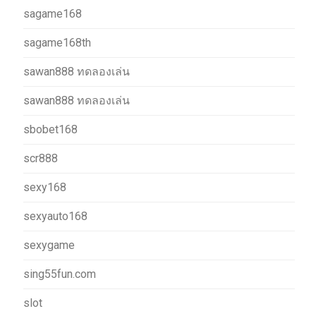
sagame168
sagame168th
sawan888 ทดลองเล่น
sawan888 ทดลองเล่น
sbobet168
scr888
sexy168
sexyauto168
sexygame
sing55fun.com
slot