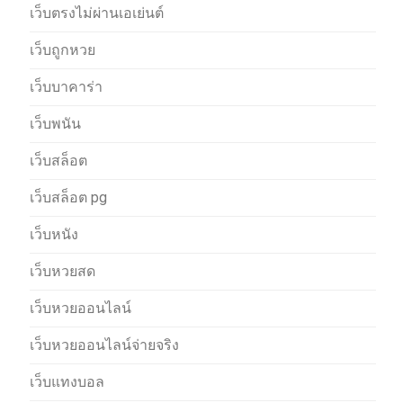
เว็บตรงไม่ผ่านเอเย่นต์
เว็บถูกหวย
เว็บบาคาร่า
เว็บพนัน
เว็บสล็อต
เว็บสล็อต pg
เว็บหนัง
เว็บหวยสด
เว็บหวยออนไลน์
เว็บหวยออนไลน์จ่ายจริง
เว็บแทงบอล