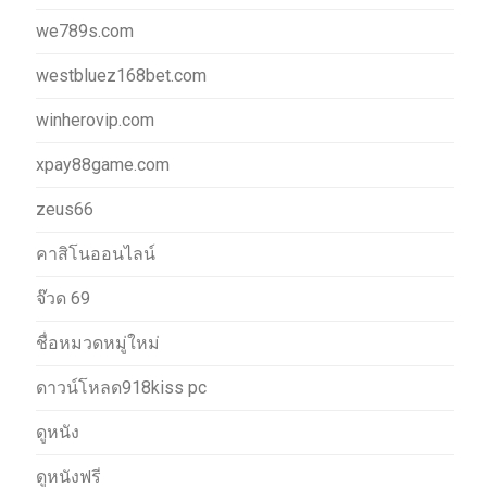
we789s.com
westbluez168bet.com
winherovip.com
xpay88game.com
zeus66
คาสิโนออนไลน์
จ๊วด 69
ชื่อหมวดหมู่ใหม่
ดาวน์โหลด918kiss pc
ดูหนัง
ดูหนังฟรี