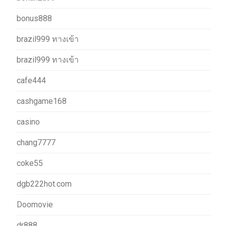
bonus888
brazil999 ทางเข้า
brazil999 ทางเข้า
cafe444
cashgame168
casino
chang7777
coke55
dgb222hot.com
Doomovie
dr888