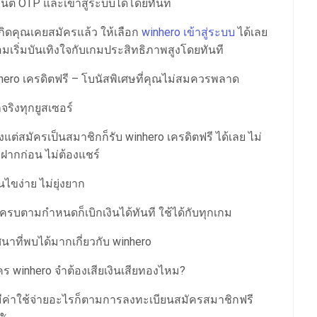
ันตี OTP และเข้าสู่ระบบได้โดยทันที
เกิดคุณเคยสมัครแล้ว ให้เลือก
winhero เข้าสู่ระบบ
ได้เลย
อมเริ่มบันเทิงใจกับเกมประสิทธิภาพสูงโดยทันที
hero เครดิตฟรี – โบนัสพิเศษที่คุณไม่สมควรพลาด
จริงทุกยูสเซอร์
ยงแต่สมัครเป็นสมาชิกก็รับ winhero เครดิตฟรี ได้เลย ไม่
งฝากก่อน ไม่ต้องแชร์
อนไขง่าย ไม่ยุ่งยาก
นครบตามกำหนดก็เบิกเงินได้ทันที ใช้ได้กับทุกเกม
ศนาที่พบได้มากเกี่ยวกับ winhero
คร winhero จำต้องเสียเงินเสียทองไหม?
มีค่าใช้จ่ายอะไรก็ตามการลงทะเบียนสมัครสมาชิกฟรี