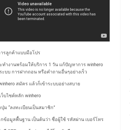
การลูกค้าแบบมือโปร
ทำงานพร้อมให้บริการ 1 วัน แก้ปัญหาการ winhero
าระบบ การฝากถอน หรือคำถามอื่นๆอย่างเร็ว
ี winhero สมัคร แล้วก็เข้าระบบอย่างสบาย
าเว็บไซต์หลัก winhero
กปุ่ม “ลงทะเบียนเป็นสมาชิก”
ข้อมูลพื้นฐาน เป็นต้นว่า ชื่อผู้ใช้ รหัสผ่าน เบอร์โทร