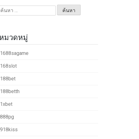
ค้นหา
สำหรับ:
หมวดหมู่
1688sagame
168slot
188bet
188betth
1xbet
888pg
918kiss