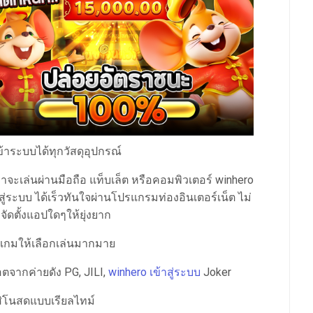
เข้าระบบได้ทุกวัสดุอุปกรณ์
ว่าจะเล่นผ่านมือถือ แท็บเล็ต หรือคอมพิวเตอร์ winhero
าสู่ระบบ ได้เร็วทันใจผ่านโปรแกรมท่องอินเตอร์เน็ต ไม่
งจัดตั้งแอปใดๆให้ยุ่งยาก
มีเกมให้เลือกเล่นมากมาย
อตจากค่ายดัง PG, JILI,
winhero เข้าสู่ระบบ
Joker
ิโนสดแบบเรียลไทม์