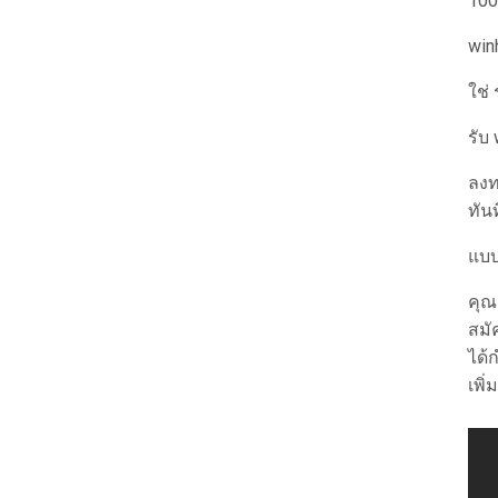
10
win
ใช่
รับ
ลงท
ทันท
แบบ
คุณ
สมั
ได้
เพิ