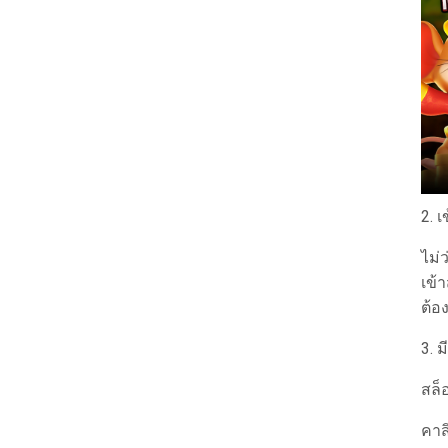
2. 
ไม่
เข้
ต้อ
3. 
สล็
คาส