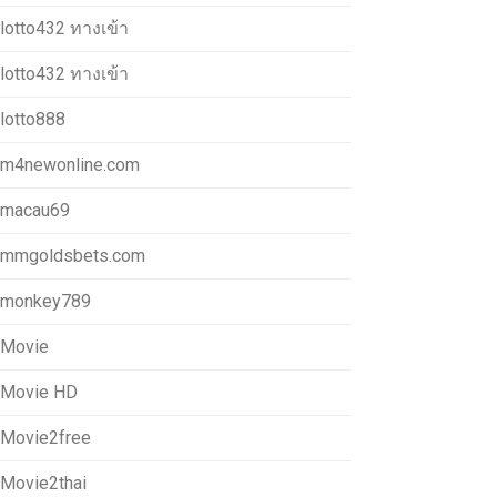
lotto432 ทางเข้า
lotto432 ทางเข้า
lotto888
m4newonline.com
macau69
mmgoldsbets.com
monkey789
Movie
Movie HD
Movie2free
Movie2thai