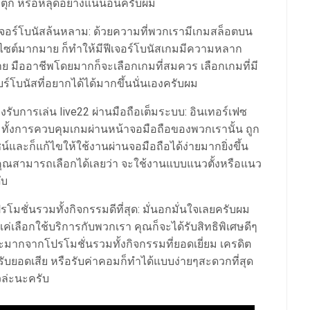
ตุก หรือหลุดอย่างแน่นอนครับผม
ีเจอร์โบนัสล้นหลาม: ด้วยความที่พวกเรามีเกมสล็อตบน
บไซต์มากมาย ก็ทำให้มีฟีเจอร์โบนัสเกมมีความหลาก
ย มืออาชีพโดยมากก็จะเลือกเกมที่สมควร เลือกเกมที่มี
บร์โบนัสที่อยากได้ได้มากขึ้นนั่นเองครับผม
องรับการเล่น live22 ผ่านมือถือเต็มระบบ: อินเทอร์เฟซ
ทั้งการควบคุมเกมผ่านหน้าจอมือถือของพวกเรานั้น ถูก
ซน์และก็แก้ไขให้ใช้งานผ่านจอมือถือได้ง่ายมากยิ่งขึ้น
งคุณสามารถเลือกได้เลยว่า จะใช้งานแบบแนวตั้งหรือแนว
ับ
ปรโมชั่นรวมทั้งกิจกรรมดีที่สุด: มั่นอกมั่นใจเลยครับผม
 แค่เลือกใช้บริการกับพวกเรา คุณก็จะได้รับสิทธิพิเศษดีๆ
ะมากจากโปรโมชั่นรวมทั้งกิจกรรมที่ยอดเยี่ยม เครดิต
 รับยอดเสีย หรือรับค่าคอมก็ทำได้แบบง่ายๆสะดวกที่สุด
วล่ะนะครับ