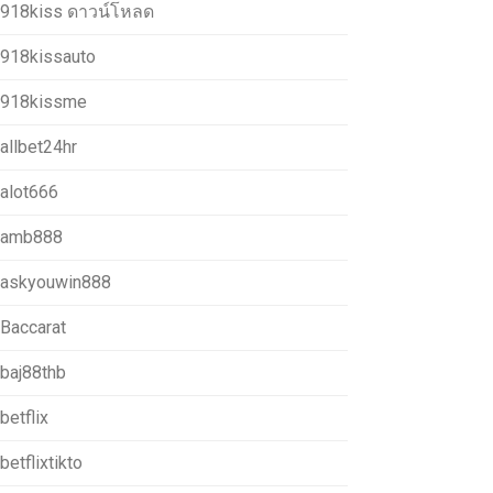
918kiss ดาวน์โหลด
918kissauto
918kissme
allbet24hr
alot666
amb888
askyouwin888
Baccarat
baj88thb
betflix
betflixtikto