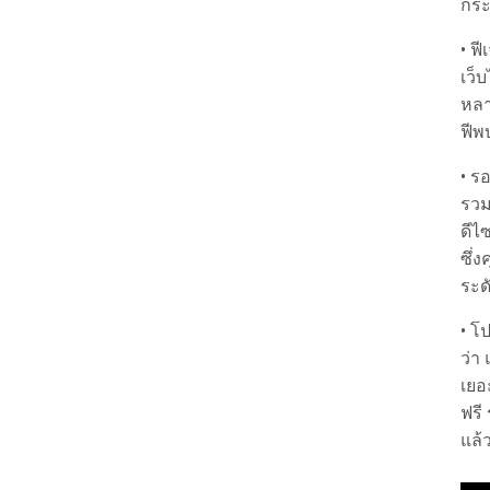
กระ
• ฟ
เว็
หลา
ฟีพ
• ร
รวม
ดีไ
ซึ่
ระด
• โ
ว่า
เยอ
ฟรี
แล้