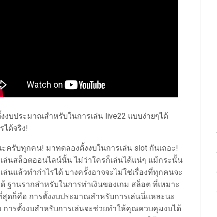
ีตั้งงบประมาณสำหรับในการเล่น live22 แบบง่ายๆได้
รได้จริง!
ะครับทุกคน! มาทดลองตั้งงบในการเล่น slot กันเถอะ!
เล่นสล็อตออนไลน์นั้น ไม่ว่าใครก็เล่นได้แน่ๆ แม้กระนั้น
เล่นแล้วทำกำไรได้ บางครั้งอาจจะไม่ใช่เรื่องที่ทุกคนจะ
ด้ ฐานรากสำหรับในการทำเงินของเกม สล็อต ที่เหมาะ
ี่สุดก็คือ การตั้งงบประมาณสำหรับการเล่นนี่แหละนะ
บ การตั้งงบสำหรับการเล่นจะช่วยทำให้คุณควบคุมงบได้