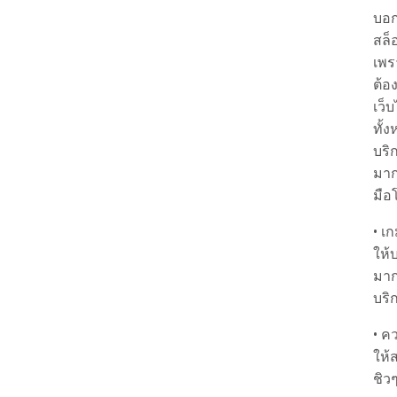
บอก
สล็
เพร
ต้อ
เว็บ
ทั้
บริ
มาก
มือ
• เ
ให้
มาก
บริ
• ค
ให้
ชิว