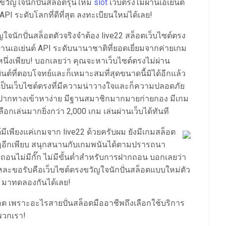
ขวัญใจนักปั่นสล็อตรุ่นใหม่
slot
เว็บตรงไม่ผ่านเอเย่นต์
API ระดับโลกที่ดีที่สุด ลงทะเบียนใหม่ได้เลย!
ญใจนักปั่นสล็อตตัวจริงจำต้อง live22 สล็อตเว็บไซต์ตรง
ผ่านเอเย่นต์ API ระดับนานาชาติที่ยอดเยี่ยมจากค่ายเกม
นหนึ่งเพียบ! บอกเลยว่า คุณจะหาเว็บไซต์ตรงไม่ผ่าน
ย่นต์ที่ตอบโจทย์และก็เหมาะสมที่สุดขนาดนี้มิได้อีกแล้ว
เป็นเว็บไซต์ตรงที่มีความน่าวางใจและก็ความปลอดภัย
 ปากทางเข้าหาง่าย มีฐานสมาชิกมากมายก่ายกอง มีเกม
ลือกเล่นมากยิ่งกว่า 2,000 เกม เล่นผ่านเว็บได้ทันที
ด้มีเพียงแค่เกมจาก live22 ด้วยครับผม ยังมีเกมสล็อต
นๆอีกเพียบ สนุกสนานกับเกมพนันได้ตามปรารถนา
ถอนไม่มีกั๊ก ไม่มีขั้นต่ำสำหรับการฝากถอน บอกเลยว่า
แหละขอรับคือเว็บไซต์ตรงขวัญใจนักปั่นสล็อตแบบใหม่ตัว
ง มาทดลองกันได้เลย!
อต เพราะอะไรสายปั่นสล็อตมืออาชีพถึงเลือกใช้บริการ
พวกเรา!