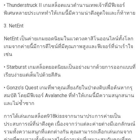
• Thunderstruck II เกมสล็อตแนวตำนานเทพเจ้าที่มีฟีเจอร์
พิเศษหลายประเภททำให้เกมนี้มีความน่าดึงดูดใจและก็ท้าทาย
3. NetEnt
NetEnt เป็นค่ายเกมยอดนิยมในแวดวงคาสิโนออนไลน์ทั้งโลก
เกมจากค่ายนี้มีการดีไซน์ที่มีคุณภาพสูงและฟีเจอร์ที่น่าเร้าใจ
เช่น
• Starburst เกมสล็อตยอดนิยมเป็นอย่างมากด้วยการออกแบบที่
เรียบง่ายแต่เต็มไปด้วยสีสัน
• Gonzo’s Quest เกมที่พาคุณเสี่ยงภัยในป่าดงดิบเพื่อค้นหากรุ
สมบัติ โดยมีฟีเจอร์ Avalanche ที่ทำให้เกมนี้มีความสนุกสนาน
และไม่ซ้ำซาก
การได้เล่นเกมสล็อต918kissจากนานาประการค่ายเป็น
ประสบการณ์ที่น่าดึงดูด เนื่องจากว่าแต่ละค่ายต่างมีเอกลักษณ์
รวมทั้งความสนุกที่แตกต่างกัน คุณสามารถเลือกเล่นเกมจาก
ค่ายที่ชอบรวมทั้งค้นหาสไตล์การเล่นที่เหมาะสมกับคุณที่สุด