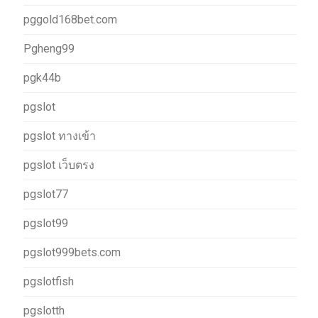
pggold168bet.com
Pgheng99
pgk44b
pgslot
pgslot ทางเข้า
pgslot เว็บตรง
pgslot77
pgslot99
pgslot999bets.com
pgslotfish
pgslotth