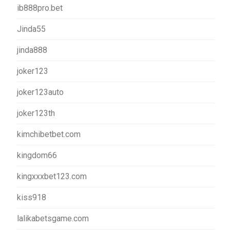
ib888pro.bet
Jinda55
jinda888
joker123
joker123auto
joker123th
kimchibetbet.com
kingdom66
kingxxxbet123.com
kiss918
lalikabetsgame.com