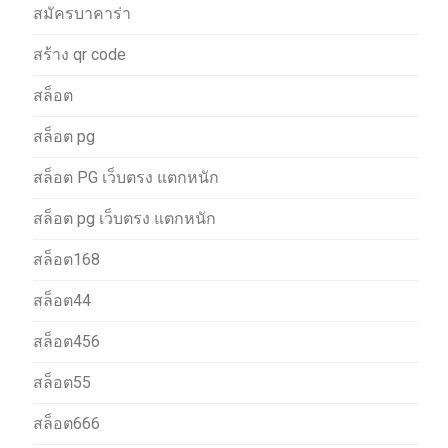
สมัครบาคาร่า
สร้าง qr code
สล็อต
สล็อต pg
สล็อต PG เว็บตรง แตกหนัก
สล็อต pg เว็บตรง แตกหนัก
สล็อต168
สล็อต44
สล็อต456
สล็อต55
สล็อต666