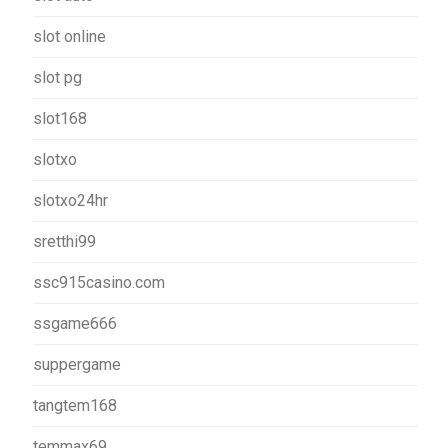
slot online
slot pg
slot168
slotxo
slotxo24hr
sretthi99
ssc915casino.com
ssgame666
suppergame
tangtem168
temmax69