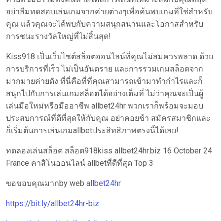
อย่าลืมทดสอบเล่นเกมจากค่ายต่างๆเพื่อค้นพบเกมที่ใช่สำหรับ
คุณ แล้วคุณจะได้พบกับความสนุกสนานและโอกาสสำหรับ
การชนะรางวัลใหญ่ที่ไม่สิ้นสุด!
Kiss918 เป็นเว็บไซต์สล็อตออนไลน์ที่คุณไม่สมควรพลาด ด้วย
การบริการที่เร็ว ไม่เป็นอันตราย และการรวมเกมสล็อตจาก
มากมายค่ายดัง ที่นี่คือที่ที่คุณสามารถเข้ามาทำกำไรและก็
สนุกไปกับการเล่นเกมสล็อตได้อย่างเต็มที่ ไม่ว่าคุณจะเป็นผู้
เล่นมือใหม่หรือมืออาชีพ allbet24hr พวกเราก็พร้อมจะมอบ
ประสบการณ์ที่ดีที่สุดให้กับคุณ อย่าคอยช้า สมัครสมาชิกและ
ก็เริ่มต้นการเล่นเกมallbetประสิทธิภาพตรงนี้ได้เลย!
ทดลองเล่นสล็อต สล็อต918kiss allbet24hr.biz 16 October 24
France คาสิโนออนไลน์ allbetที่ดีที่สุด Top 3
ขอขอบคุณมากby web
allbet24hr
https://bit.ly/allbet24hr-biz