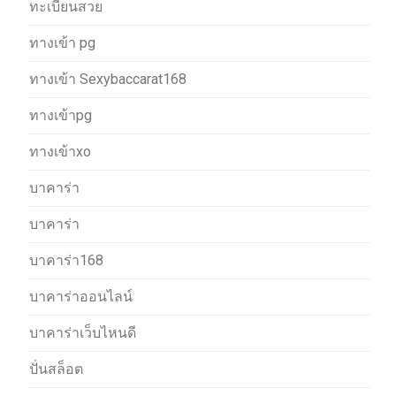
ทะเบียนสวย
ทางเข้า pg
ทางเข้า Sexybaccarat168
ทางเข้าpg
ทางเข้าxo
บาคาร่า
บาคาร่า
บาคาร่า168
บาคาร่าออนไลน์
บาคาร่าเว็บไหนดี
ปั่นสล็อต