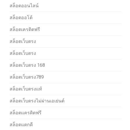
สล็อตออนไลน์
สล็อตออโต้
สล็อตเครดิตฟรี
สล็อตเว็บตรง
สล็อตเว็บตรง
สล็อตเว็บตรง 168
สล็อตเว็บตรง789
สล็อตเว็บตรงแท้
สล็อตเว็บตรงไม่ผ่านเอเย่นต์
สล็อตเเครดิตฟรี
สล็อตแตกดี