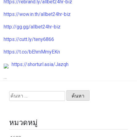
https://rebrand.ly/allbet24hr-biz
https://wow.in.th/allbet24hr-biz
http://gg.gg/allbet24hr-biz
https://cutt.ly/teny6866
https://t.co/bEhmMmyEKn
https://shorturl.asia/Jazqh
…
ค้นหา
สำหรับ:
หมวดหมู่