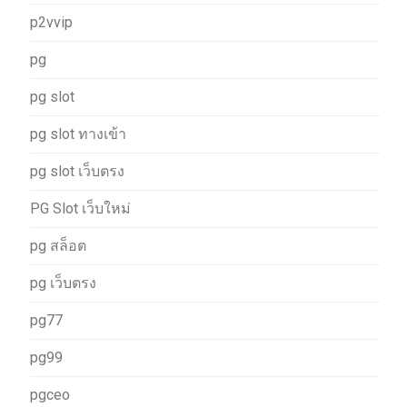
p2vvip
pg
pg slot
pg slot ทางเข้า
pg slot เว็บตรง
PG Slot เว็บใหม่
pg สล็อต
pg เว็บตรง
pg77
pg99
pgceo