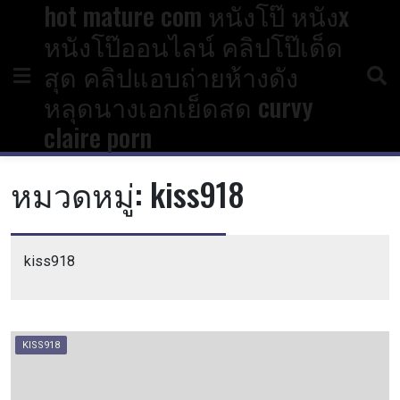
hot mature com หนังโป๊ หนังx
Skip
to
หนังโป๊ออนไลน์ คลิปโป๊เด็ด
content
สุด คลิปแอบถ่ายห้างดัง
หลุดนางเอกเย็ดสด curvy
claire porn
หมวดหมู่:
kiss918
kiss918
KISS918