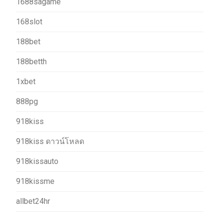
1688sagame
168slot
188bet
188betth
1xbet
888pg
918kiss
918kiss ดาวน์โหลด
918kissauto
918kissme
allbet24hr