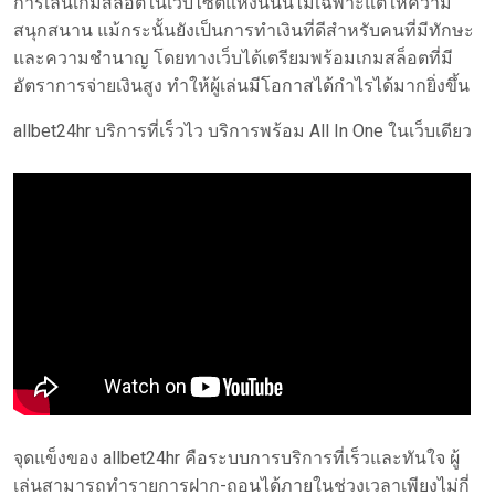
การเล่นเกมสล็อตในเว็บไซต์แห่งนี้นั้นไม่เฉพาะแต่ให้ความ
สนุกสนาน แม้กระนั้นยังเป็นการทำเงินที่ดีสำหรับคนที่มีทักษะ
และความชำนาญ โดยทางเว็บได้เตรียมพร้อมเกมสล็อตที่มี
อัตราการจ่ายเงินสูง ทำให้ผู้เล่นมีโอกาสได้กำไรได้มากยิ่งขึ้น
allbet24hr บริการที่เร็วไว บริการพร้อม All In One ในเว็บเดียว
จุดแข็งของ allbet24hr คือระบบการบริการที่เร็วและทันใจ ผู้
เล่นสามารถทำรายการฝาก-ถอนได้ภายในช่วงเวลาเพียงไม่กี่