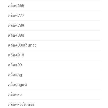
สล็อต666
สล็อต777
สล็อต789
สล็อต888
สล็อต888เว็บตรง
สล็อต918
สล็อต99
สล็อตpg
สล็อตpgแท้
สล็อตxo
สล็อตxoเว็บตรง