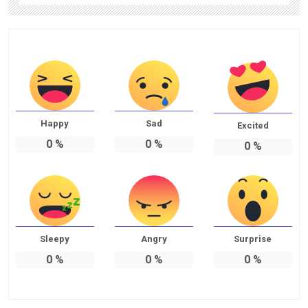
Happy
Sad
Excited
0
%
0
%
0
%
Sleepy
Angry
Surprise
0
%
0
%
0
%