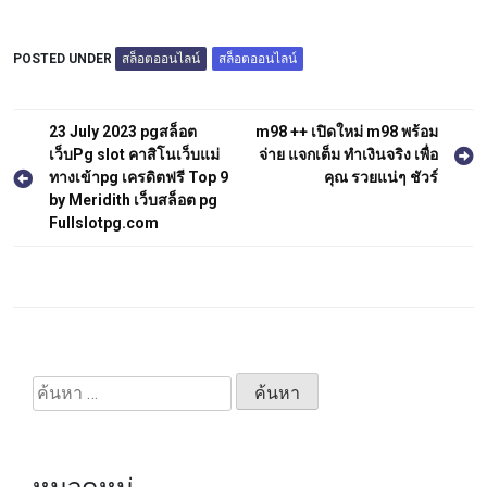
POSTED UNDER
สล็อตออนไลน์
สล็อตออนไลน์
แนะแนว
23 July 2023 pgสล็อต
m98 ++ เปิดใหม่ m98 พร้อม
เว็บPg slot คาสิโนเว็บแม่
จ่าย แจกเต็ม ทำเงินจริง เพื่อ
เรื่อง
ทางเข้าpg เครดิตฟรี Top 9
คุณ รวยแน่ๆ ชัวร์
by Meridith เว็บสล็อต pg
Fullslotpg.com
ค้นหา
สำหรับ:
หมวดหมู่