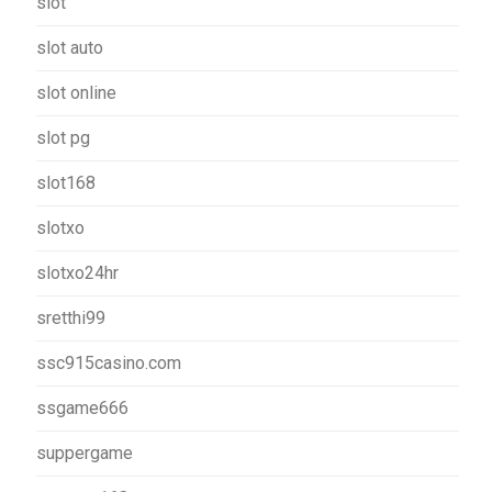
slot
slot auto
slot online
slot pg
slot168
slotxo
slotxo24hr
sretthi99
ssc915casino.com
ssgame666
suppergame