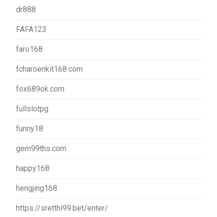
dr888
FAFA123
faro168
fcharoenkit168.com
fox689ok.com
fullslotpg
funny18
gem99ths.com
happy168
hengjing168
https://sretthi99.bet/enter/