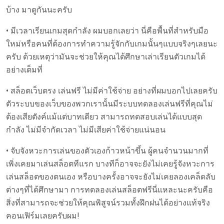
บ้าง มาดูกันนะครับ
• มีเวลาเรียนเกมสุดกำลัง ผมบอกเลยว่า นี่คือพื้นที่สำหรับมือ
ใหม่หรือคนที่ต้องการทำความรู้จักกับเกมนั้นๆแบบจริงๆเลยนะ
ครับ ด้วยเหตุว่ามันจะช่วยให้คุณได้ศึกษาเล่าเรียนตัวเกมได้
อย่างเต็มที่
• สล็อตเว็บตรง เล่นฟรี ไม่มีค่าใช้จ่าย อย่างที่ผมบอกไปเลยครับ
ตัวระบบของเว็บของพวกเรานั้นมีระบบทดลองเล่นฟรีที่คุณไม่
ต้องเสียตังค์แม้แต่บาทเดียว สามารถทดสอบเล่นได้แบบสุด
กำลัง ไม่มีจำกัดเวลา ไม่มีเสียค่าใช้จ่ายแน่นอน
• จับจังหวะการเล่นของตัวเองก้าวหน้าขึ้น ผู้คนจำนวนมากที่
เพิ่งเคยมาเล่นสล็อตทีแรก บางทีก็อาจจะยังไม่เคยรู้จังหวะการ
เล่นสล็อตของตนเอง หรือบางครั้งอาจจะยังไม่เคยลองเคล็ดลับ
ต่างๆที่ได้ศึกษามา การทดลองเล่นสล็อตฟรีนี่แหละนะครับคือ
สิ่งที่สามารถจะช่วยให้คุณพิสูจน์รวมทั้งฝึกฝนได้อย่างแท้จริง
คอนเฟิร์มเลยครับผม!