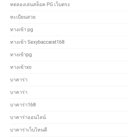
ทดลองเล่นสล็อต PG เว็บตรง
ทะเบียนสวย
ทางเข้า pg
ทางเข้า Sexybaccarat168
ทางเข้าpg
ทางเข้าxo
บาคาร่า
บาคาร่า
บาคาร่า168
บาคาร่าออนไลน์
บาคาร่าเว็บไหนดี