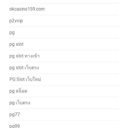
okcasino159.com
p2vvip
pg
pg slot
pg slot ทางเข้า
pg slot เว็บตรง
PG Slot เว็บใหม่
pg สล็อต
pg เว็บตรง
pg77
pg99