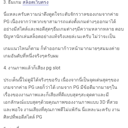
3. ธีมเกม
สล็อตเว็บตรง
นี่แหละครับความน่าดึงดูดใจระดับจักรวาลของเกมจากค่าย
PG เนื่องจากว่าพวกเขาสามารถแต่งตั้งเกมต่างๆออกมาได้
อย่างมีสไตล์และพอดีสุดๆธีมเกมต่างๆมีความหลากหลาย ตอบ
ปัญหานักเล่นสล็อตอย่างแท้จริงเลยล่ะนะครับ ไม่ว่าจะเป็น
เกมแนวไหนก็ตาม ก็ทำออกมาก้าวหน้ามากมายๆสมมงค่าย
เกมอันดับที่หนึ่งจริงๆครับผม
4. งานภาพแล้วก็เสียง pg slot
ประเด็นนี้ไม่ดูมิได้จริงๆขอรับ เนื่องจากนี่เป็นจุดเด่นสุดๆของ
เกมจากค่าย PG เลยก็ว่าได้ เกมจาก PG มีข้อดีมากมายๆใน
เรื่องของงานภาพและก็เสียงที่ดีแบบสุดๆสะดุดตาและมี
เอกลักษณ์แบบสุดๆด้วยคุณภาพของงานภาพแบบ 3D ที่สวย
และพอใจ งานเสียงที่คุณภาพดีไม่แพ้กัน นี่แหละนะครับ งาน
ศิลปที่พอดีสไตล์ PG