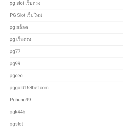
pg slot เว็บตรง
PG Slot เว็บใหม่
pg สล็อต
pg เว็บตรง
pg77
pg99
pgceo
pggold168bet.com
Pgheng99
pgk44b
pgslot