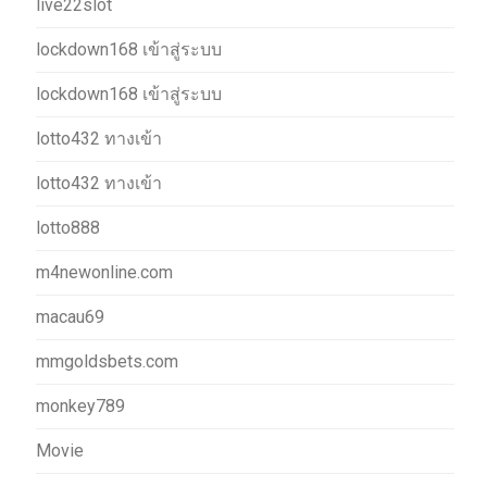
live22slot
lockdown168 เข้าสู่ระบบ
lockdown168 เข้าสู่ระบบ
lotto432 ทางเข้า
lotto432 ทางเข้า
lotto888
m4newonline.com
macau69
mmgoldsbets.com
monkey789
Movie