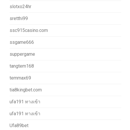
slotxo24hr
sretthi99
ssc915casino.com
ssgame666
suppergame
tangtem168
temmax69
tia8kingbet.com
ufa191 ทางเข้า
ufa191 ทางเข้า
Ufa89bet