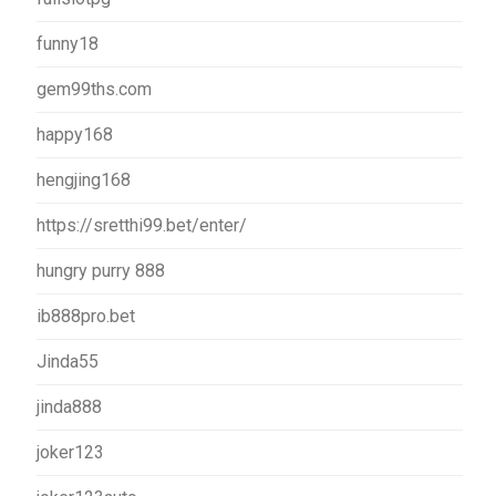
funny18
gem99ths.com
happy168
hengjing168
https://sretthi99.bet/enter/
hungry purry 888
ib888pro.bet
Jinda55
jinda888
joker123