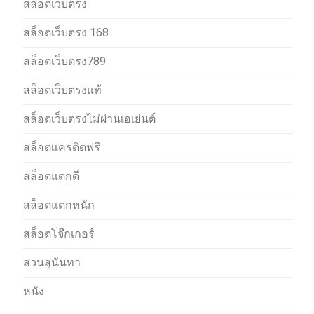
สล็อตเว็บตรง
สล็อตเว็บตรง 168
สล็อตเว็บตรง789
สล็อตเว็บตรงแท้
สล็อตเว็บตรงไม่ผ่านเอเย่นต์
สล็อตเเครดิตฟรี
สล็อตแตกดี
สล็อตแตกหนัก
สล็อตโจ๊กเกอร์
สวนสุนันทา
หนัง