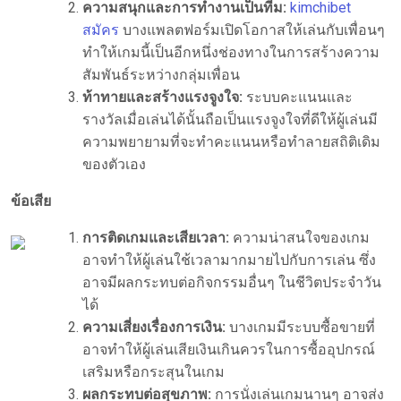
ความสนุกและการทำงานเป็นทีม:
kimchibet
สมัคร
บางแพลตฟอร์มเปิดโอกาสให้เล่นกับเพื่อนๆ
ทำให้เกมนี้เป็นอีกหนึ่งช่องทางในการสร้างความ
สัมพันธ์ระหว่างกลุ่มเพื่อน
ท้าทายและสร้างแรงจูงใจ:
ระบบคะแนนและ
รางวัลเมื่อเล่นได้นั้นถือเป็นแรงจูงใจที่ดีให้ผู้เล่นมี
ความพยายามที่จะทำคะแนนหรือทำลายสถิติเดิม
ของตัวเอง
ข้อเสีย
การติดเกมและเสียเวลา:
ความน่าสนใจของเกม
อาจทำให้ผู้เล่นใช้เวลามากมายไปกับการเล่น ซึ่ง
อาจมีผลกระทบต่อกิจกรรมอื่นๆ ในชีวิตประจำวัน
ได้
ความเสี่ยงเรื่องการเงิน:
บางเกมมีระบบซื้อขายที่
อาจทำให้ผู้เล่นเสียเงินเกินควรในการซื้ออุปกรณ์
เสริมหรือกระสุนในเกม
ผลกระทบต่อสุขภาพ:
การนั่งเล่นเกมนานๆ อาจส่ง