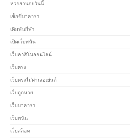
หวยฮานอยวันนี้
เซ็กซี่บาคาร่า
เดิมพันกีฬา
เปิดเว็บพนัน
เว็บคาสิโนออนไลน์
เว็บตรง
เว็บตรงไม่ผ่านเอเย่นต์
เว็บถูกหวย
เว็บบาคาร่า
เว็บพนัน
เว็บสล็อต