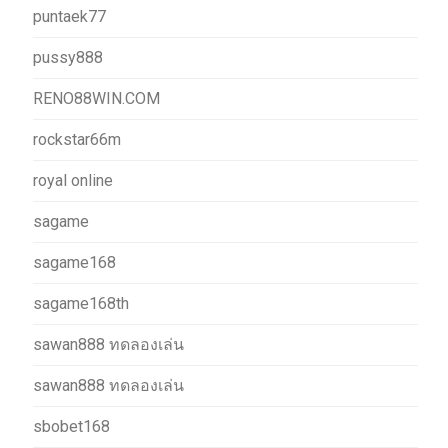
puntaek77
pussy888
RENO88WIN.COM
rockstar66m
royal online
sagame
sagame168
sagame168th
sawan888 ทดลองเล่น
sawan888 ทดลองเล่น
sbobet168