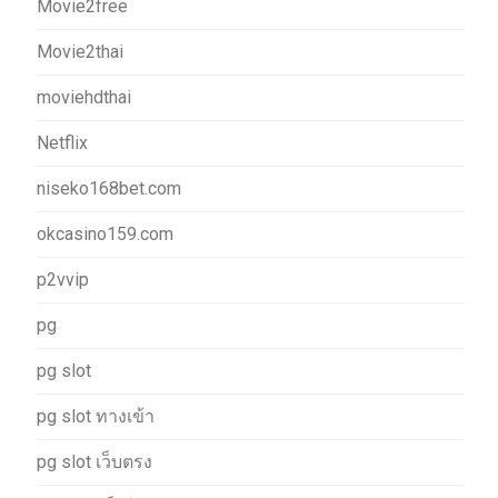
Movie2free
Movie2thai
moviehdthai
Netflix
niseko168bet.com
okcasino159.com
p2vvip
pg
pg slot
pg slot ทางเข้า
pg slot เว็บตรง