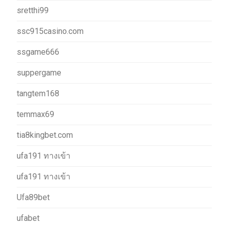
sretthi99
ssc915casino.com
ssgame666
suppergame
tangtem168
temmax69
tia8kingbet.com
ufa191 ทางเข้า
ufa191 ทางเข้า
Ufa89bet
ufabet