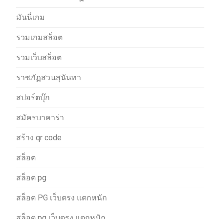
มันนี่เกม
รวมเกมสล็อต
รวมเว็บสล็อต
ราชภัฏสวนสุนันทา
สปอร์ตบุ๊ก
สมัครบาคาร่า
สร้าง qr code
สล็อต
สล็อต pg
สล็อต PG เว็บตรง แตกหนัก
สล็อต pg เว็บตรง แตกหนัก