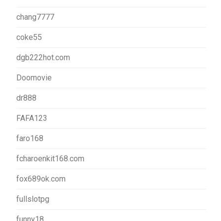
chang7777
coke55
dgb222hot.com
Doomovie
dr888
FAFA123
faro168
fcharoenkit168.com
fox689ok.com
fullslotpg
funny18