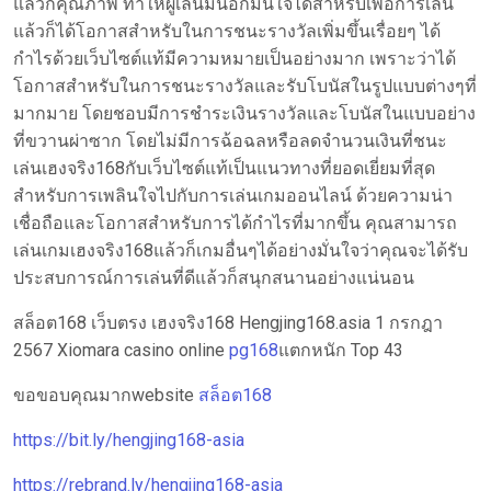
แล้วก็คุณภาพ ทำให้ผู้เล่นมั่นอกมั่นใจได้สำหรับเพื่อการเล่น
แล้วก็ได้โอกาสสำหรับในการชนะรางวัลเพิ่มขึ้นเรื่อยๆ ได้
กำไรด้วยเว็บไซต์แท้มีความหมายเป็นอย่างมาก เพราะว่าได้
โอกาสสำหรับในการชนะรางวัลและรับโบนัสในรูปแบบต่างๆที่
มากมาย โดยชอบมีการชำระเงินรางวัลและโบนัสในแบบอย่าง
ที่ขวานผ่าซาก โดยไม่มีการฉ้อฉลหรือลดจำนวนเงินที่ชนะ
เล่นเฮงจริง168กับเว็บไซต์แท้เป็นแนวทางที่ยอดเยี่ยมที่สุด
สำหรับการเพลินใจไปกับการเล่นเกมออนไลน์ ด้วยความน่า
เชื่อถือและโอกาสสำหรับการได้กำไรที่มากขึ้น คุณสามารถ
เล่นเกมเฮงจริง168แล้วก็เกมอื่นๆได้อย่างมั่นใจว่าคุณจะได้รับ
ประสบการณ์การเล่นที่ดีแล้วก็สนุกสนานอย่างแน่นอน
สล็อต168 เว็บตรง เฮงจริง168 Hengjing168.asia 1 กรกฎา
2567 Xiomara casino online
pg168
แตกหนัก Top 43
ขอขอบคุณมากwebsite
สล็อต168
https://bit.ly/hengjing168-asia
https://rebrand.ly/hengjing168-asia