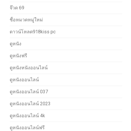
จ๊วด 69
ชื่อหมวดหมู่ใหม่
ดาวน์โหลด918kiss pc
ดูหนัง
ดูหนังฟรี
ดูหนังหนังออนไลน์
ดูหนังออนไลน์
ดูหนังออนไลน์ 037
ดูหนังออนไลน์ 2023
ดูหนังออนไลน์ 4k
ดูหนังออนไลน์ฟรี