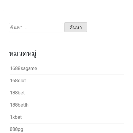
…
ค้นหา
สำหรับ:
หมวดหมู่
1688sagame
168slot
188bet
188betth
1xbet
888pg