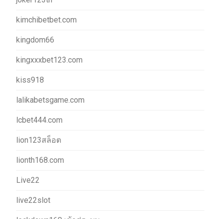
kimchibetbet.com
kingdom66
kingxxxbet123.com
kiss918
lalikabetsgame.com
lcbet444.com
lion123สล็อต
lionth168.com
Live22
live22slot