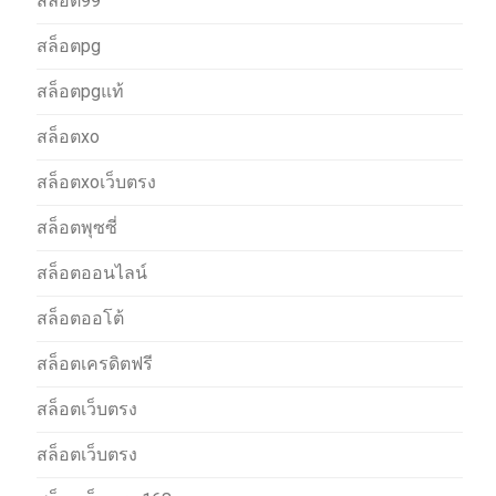
สล็อต99
สล็อตpg
สล็อตpgแท้
สล็อตxo
สล็อตxoเว็บตรง
สล็อตพุซซี่
สล็อตออนไลน์
สล็อตออโต้
สล็อตเครดิตฟรี
สล็อตเว็บตรง
สล็อตเว็บตรง