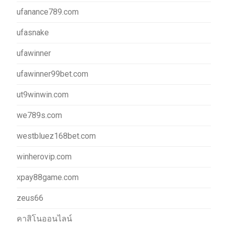
ufanance789.com
ufasnake
ufawinner
ufawinner99bet.com
ut9winwin.com
we789s.com
westbluez168bet.com
winherovip.com
xpay88game.com
zeus66
คาสิโนออนไลน์