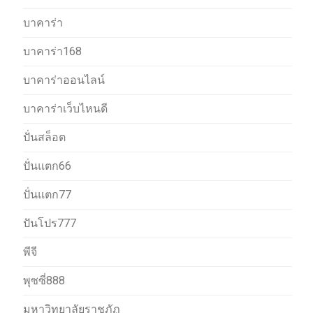
บาคาร่า
บาคาร่า168
บาคาร่าออนไลน์
บาคาร่าเว็บไหนดี
ปั่นสล็อต
ปั่นแตก66
ปั่นแตก77
ปันโปร777
พีจี
พุซซี่888
มหาวิทยาลัยราชภัฏ