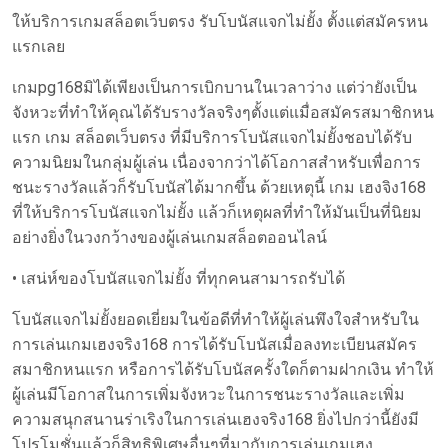
ให้บริการเกมสล็อตเว็บตรง รับโบนัสแจกไม่ยั้ง ตั้งแต่สมัครหน
แรกเลย
เกมpg168มิได้เพียงเป็นการเบิกบานในเวลาว่าง แต่ว่ายังเป็น
จังหวะที่ทำให้คุณได้รับรางวัลจริงๆตั้งแต่แมื่อสมัครสมาชิกหน
แรก เกม สล็อตเว็บตรง ที่มีบริการโบนัสแจกไม่ยั้งชอบได้รับ
ความนิยมในกลุ่มผู้เล่น เนื่องจากว่าได้โอกาสสำหรับเพื่อการ
ชนะรางวัลแล้วก็รับโบนัสได้มากขึ้น ด้วยเหตุนี้ เกม เฮงจิง168
ที่ให้บริการโบนัสแจกไม่ยั้ง แล้วก็เหตุผลที่ทำให้มันเป็นที่นิยม
อย่างยิ่งในวงกว้างของผู้เล่นเกมสล็อตออนไลน์
• เสน่ห์ของโบนัสแจกไม่ยั้ง ที่ทุกคนสามารถรับได้
โบนัสแจกไม่ยั้งยอดเยี่ยมในข้อดีที่ทำให้ผู้เล่นพึงใจสำหรับใน
การเล่นเกมเฮงจริง168 การได้รับโบนัสเมื่อลงทะเบียนสมัคร
สมาชิกหนแรก หรือการได้รับโบนัสครั้งใดก็ตามฝากเงิน ทำให้
ผู้เล่นมีโอกาสในการเพิ่มจังหวะในการชนะรางวัลและเพิ่ม
ความสนุกสนานร่าเริงในการเล่นเฮงจริง168 ยิ่งไปกว่านี้ยังมี
โปรโมชั่นแล้วก็สิทธิพิเศษอื่นๆที่มากับการเล่นเกมเฮง