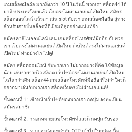
เกมสล็อตมือถือ มากยิ่งกว่า 10 ปี ในวันนี้ พวกเรา สล็อต44 ได้
มาถึงประเทศไทยแล้ว เว็บตรงไม่ผ่านเอเย่นต์เปิดใหม่ สมัคร
สล็อตออนไลน์ แล้วมา เล่น slot กับเรา เกมสล็อตมือถือ ลู่ทาง
สำหรับสายปั่นสล็อตที่ดีเยี่ยมที่สุดอย่างแน่แท้จ้า
สมัครคาสิโนออนไลน์ เล่น เกมสล็อตโทรศัพท์มือถือ กับพวก
เรา เว็บตรงไม่ผ่านเอเย่นต์เปิดใหม่ เว็บไซต์ตรงไม่ผ่านเอเย่นต์
เปิดใหม่ ทำอย่างไร ไปดู!
สมัคร สล็อตออนไลน์ กับพวกเรา ไม่ยากอย่างที่คิด ใช้ข้อมูล
น้อย เล่นง่ายจ่ายไว สล็อต เว็บไซต์ตรงไม่ผ่านเอเย่นต์เปิดใหม่
ไฉไลกว่าเดิม สล็อต44 เกมสล็อตโทรศัพท์มือถือ ที่ไม่ว่าใครก็
อยากมาเล่นกับพวกเรา สล็อตเว็บตรงไม่ผ่านเอเย่นต์!
ขั้นตอนที่ 1 : เข้าหน้าเว็บไซต์ของพวกเรา กดปุ่ม ลงทะเบียน
สมัครสมาชิก
ขั้นตอนที่ 2 : กรอกหมายเลขโทรศัพท์และก็ กดปุ่ม รับรอง
ขั้นตอนที่ 3 : ระบบจะส่งเลขลำดับ OTP เข้าไปในกล่องเนื้อ