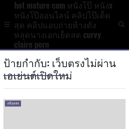
hot mature com หนังโป๊ หนังx
Skip
to
หนังโป๊ออนไลน์ คลิปโป๊เด็ด
content
สุด คลิปแอบถ่ายห้างดัง
หลุดนางเอกเย็ดสด curvy
claire porn
ป้ายกำกับ:
เว็บตรงไม่ผ่าน
เอเย่นต์เปิดใหม่
สล็อต44