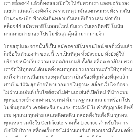
เรา สล็อต44 แล้วก็ทดลองเปิดใจให้กับพวกเรา แอดขอรับรอง
เลยว่า เล่นแล้วจะติดใจ เพราะเหตุว่ามันแตกจนกระทั่งราวกับ
บ้านจะระเบิด ฟ้าถล่มดินทลายกันเลยทีเดียว เล่น slot กับ
สล็อจ44 สมัครคาสิโนออนไลน์ กับเรา รับเครดิตฟรี โบนัส
มากมายก่ายกอง โปรโมชั่นสุดคุ้มอีกมากมายจ้า
โดยสรุปและจากนั้นก็เป็น สมัครคาสิโนออนไลน์ ขอตั้งมั่นแล้ว
ก็เชื่อในตัวเองว่า ขณะนี้ เราเป็นที่สุด ทั้งยังระบบ ทั้งยังผู้ให้
บริการ หน้าเว็บ ความปลอดภัย เกมส์ ทั้งยัง สล็อต คาสิโน พวก
เราจัดให้ทุกคนได้หมดทั้งหมดทุกอย่าง เรามานะทำให้ทุกท่าน
แน่ใจว่า การเลือกมาลงทุนกับเรา เป็นเรื่องที่ถูกต้องที่สุดแล้ว
เราเป็น 10% สุดท้ายที่หายากมากในฐานะ สล็อตเว็บไซต์ตรง
ไม่ผ่านเอเย่นต์ เว็บไซต์ตรงไม่ผ่านเอเย่นต์เปิดใหม่ ที่นำระบบ
ทุกๆอย่างเข้าจากต่างประเทศ มีมาตรฐานสากล มาพร้อมโปร
โมชั่นสุดแจ๋ว เครดิตฟรีเยอะแยะ รวมถึงมี ใบคำสัญญาลิขสิทธิ์
เกม ทุกเกม ทุกค่าย เล่นเพลิดเพลิน ตลอดทั้งวันทั้งคืน ทุกหน
ทุกแห่ง รวมถึงใบ Certificate รวมทั้ง License สำหรับในการ
เปิดให้บริการ สล็อตเว็บตรงไม่ผ่านเอเย่นต์ พวกเรามีทั้งหมดทั้ง