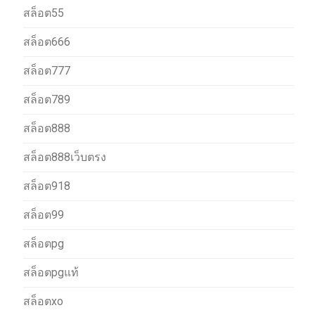
สล็อต55
สล็อต666
สล็อต777
สล็อต789
สล็อต888
สล็อต888เว็บตรง
สล็อต918
สล็อต99
สล็อตpg
สล็อตpgแท้
สล็อตxo