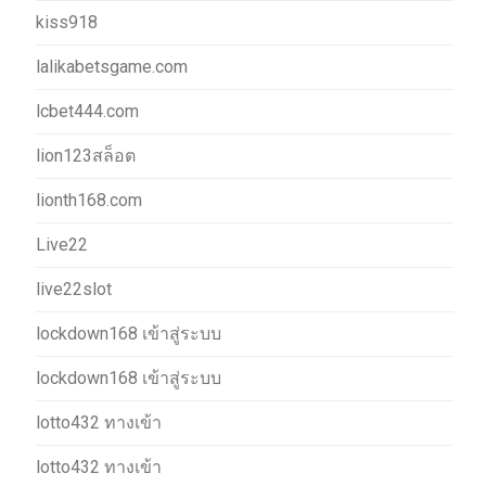
kiss918
lalikabetsgame.com
lcbet444.com
lion123สล็อต
lionth168.com
Live22
live22slot
lockdown168 เข้าสู่ระบบ
lockdown168 เข้าสู่ระบบ
lotto432 ทางเข้า
lotto432 ทางเข้า