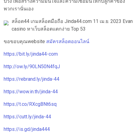
ปวง เพื่อสร้างความมั่นใจและความเชื่อมั่นให้กับลูกค้าของ
พวกเรานั่นเอง
สล็อต44 เกมสล็อตมือถือ Jinda44.com 11 เม.ย. 2023 Evan
casino หาเว็บสล็อตแตกง่าย Top 53
ขอขอบคุณwebsite
สมัครสล็อตออนไลน์
https://bit.ly/jinda44-com
http://ow.ly/90LN50N4fqJ
https://rebrand.ly/jinda-44
https://wow.in.th/jinda-44
https://t.co/RXcgBNt6sq
https://cutt.ly/jinda-44
https://is.gd/jinda444