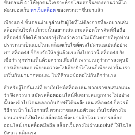
ขั้นตอนที่ 4 : ให้ทุกคนวิเคราะห์จอโฮมสกรีนของท่านว่ามีไอ
ค่อนของเว็บ
หาเว็บสล็อต
ของพวกเราขึ้นมาแล้ว
เพียงแต่ 4 ขั้นตอนง่ายๆสำหรับผู้ใดที่ไม่ต้องการที่จะอยากเล่น
สล็อตเว็บไซต์ แม้กระนั้นอยากเล่น เกมสล็อตโทรศัพท์มือถือ
สล็อต44 ก็จัดให้ พวกเรารู้เรื่องว่าความไม่มีอันตรายที่ทุกท่าน
ปรารถนาเป็นแบบไหน สล็อตเว็บไซต์ตรงไม่ผ่านเอเย่นต์อย่าง
เรา สล็อต44 ก็ต้องจัดให้อยู่แล้วแรง ยิ่งไปกว่านี้ สล็อต44 ยัง
เชื่อว่า ทุกท่านเห็นด้วยความเสี่ยงได้ เพราะเหตุว่าการลงทุนมี
การเสี่ยงเสมอ เพียงแต่ว่าจะไปเสี่ยงยังไงไหนก็เพียงเท่านั้น เรา
เกริ่นกันมามากพอและ ไปที่ศีรษะข้อต่อไปกันดีกว่าแรง
สำหรับผู้ใดกันแน่ที่ หาเว็บไซต์สล็อต เล่น พวกเราขอเสนอแนะ
ว่า จึงควรหา สมัครสล็อตออนไลน์ที่เหมาะสมถูกทาง ไม่อย่าง
นั้นจะเข้าไปโดนหลอกกินตังฟรีได้นะจ๊ะ เล่น สล็อต44 ก็ควรมี
วิธีการน้า ในโอกาสนี้ พวกเราขอเสนอตัวเอง เว็บไซต์ตรงไม่
ผ่านเอเย่นต์เปิดใหม่ สล็อต44 ที่จะมาผลิกโฉมวงการสล็อต
ออนไลน์ เกมสล็อตมือถือ สล็อตเว็บตรงไม่ผ่านเอเย่นต์ ให้ไฉไล
ปังๆกว่าเดิมแรง