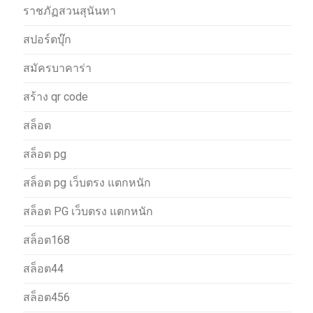
ราชภัฏสวนสุนันทา
สปอร์ตบุ๊ก
สมัครบาคาร่า
สร้าง qr code
สล็อต
สล็อต pg
สล็อต pg เว็บตรง แตกหนัก
สล็อต PG เว็บตรง แตกหนัก
สล็อต168
สล็อต44
สล็อต456