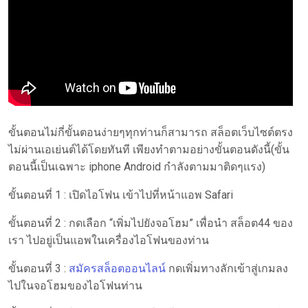
ขั้นตอนไม่กี่ขั้นตอนง่ายๆทุกท่านก็สามารถ สล็อตเว็บไซต์ตรง
ไม่ผ่านเอเย่นต์ได้โดยทันที เพียงทำตามอย่างขั้นตอนดังนี้(ขั้น
ตอนนี้เป็นเฉพาะ iphone Android กำลังตามมาติดๆแรง)
ขั้นตอนที่ 1 : เปิดไอโฟน เข้าไปที่หน้าแอพ Safari
ขั้นตอนที่ 2 : กดเลือก “เพิ่มไปยังจอโฮม” เพื่อนำ สล็อต44 ของ
เรา ไปอยู่เป็นแอพในเครื่องไอโฟนของท่าน
ขั้นตอนที่ 3 :
สมัครสล็อตออนไลน์
กดเพิ่มทางลักเข้าสู่เกมลง
ไปในจอโฮมของไอโฟนท่าน