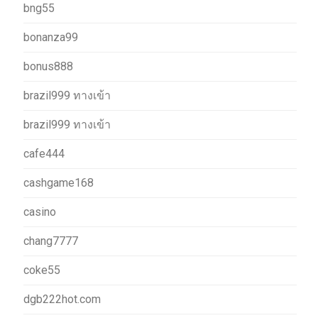
bng55
bonanza99
bonus888
brazil999 ทางเข้า
brazil999 ทางเข้า
cafe444
cashgame168
casino
chang7777
coke55
dgb222hot.com