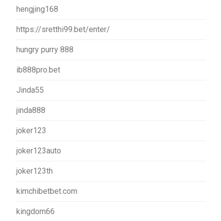
hengjing168
https://sretthi99.bet/enter/
hungry purry 888
ib888pro.bet
Jinda55
jinda888
joker123
joker123auto
joker123th
kimchibetbet.com
kingdom66