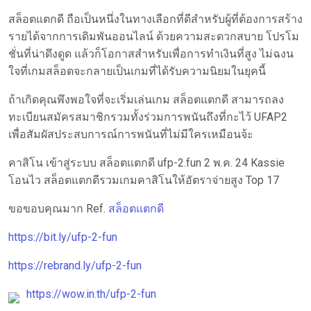
สล็อตแตกดี ถือเป็นหนึ่งในทางเลือกที่ดีสำหรับผู้ที่ต้องการสร้าง
รายได้จากการเดิมพันออนไลน์ ด้วยความสะดวกสบาย โปรโม
ชั่นที่น่าดึงดูด แล้วก็โอกาสสำหรับเพื่อการทำเงินที่สูง ไม่ฉงน
ใจที่เกมสล็อตจะกลายเป็นเกมที่ได้รับความนิยมในยุคนี้
ถ้าเกิดคุณพึงพอใจที่จะเริ่มเล่นเกม สล็อตแตกดี สามารถลง
ทะเบียนสมัครสมาชิกรวมทั้งร่วมการพนันถึงที่กะไว้ UFAP2
เพื่อสัมผัสประสบการณ์การพนันที่ไม่มีใครเหมือนจ้ะ
คาสิโน เข้าสู่ระบบ สล็อตแตกดี ufp-2.fun 2 พ.ค. 24 Kassie
โอนไว สล็อตแตกดีรวมเกมคาสิโนให้อัตราจ่ายสูง Top 17
ขอขอบคุณมาก Ref.
สล็อตแตกดี
https://bit.ly/ufp-2-fun
https://rebrand.ly/ufp-2-fun
https://wow.in.th/ufp-2-fun