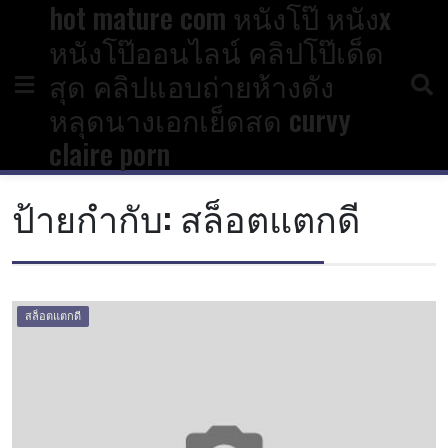
hot mature com หนังโป๊ หนังx
Skip
to
หนังโป๊ออนไลน์ คลิปโป๊เด็ด
content
สุด คลิปแอบถ่ายห้างดัง
หลุดนางเอกเย็ดสด curvy
claire porn
ป้ายกำกับ:
สล็อตแตกดี
สล็อตแตกดี