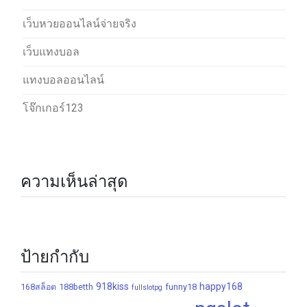
เว็บหวยออนไลน์จ่ายจริง
เว็บแทงบอล
แทงบอลออนไลน์
โจ๊กเกอร์123
ความเห็นล่าสุด
ป้ายกำกับ
918kiss
happy168
168สล็อต
188betth
funny18
fullslotpg