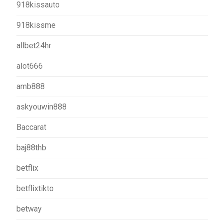
918kissauto
918kissme
allbet24hr
alot666
amb888
askyouwin888
Baccarat
baj88thb
betflix
betflixtikto
betway