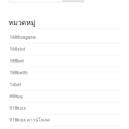
สำหรับ:
หมวดหมู่
1688sagame
168slot
188bet
188betth
1xbet
888pg
918kiss
918kiss ดาวน์โหลด