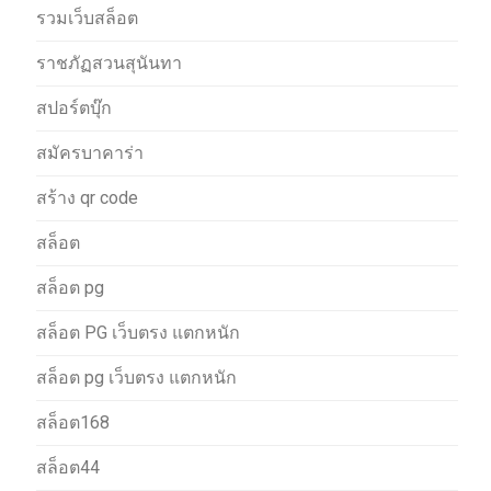
รวมเว็บสล็อต
ราชภัฏสวนสุนันทา
สปอร์ตบุ๊ก
สมัครบาคาร่า
สร้าง qr code
สล็อต
สล็อต pg
สล็อต PG เว็บตรง แตกหนัก
สล็อต pg เว็บตรง แตกหนัก
สล็อต168
สล็อต44