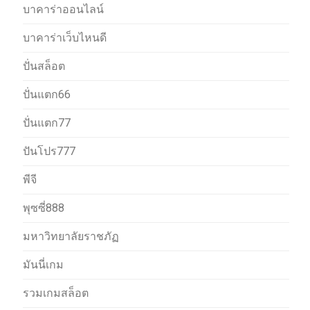
บาคาร่าออนไลน์
บาคาร่าเว็บไหนดี
ปั่นสล็อต
ปั่นแตก66
ปั่นแตก77
ปันโปร777
พีจี
พุซซี่888
มหาวิทยาลัยราชภัฏ
มันนี่เกม
รวมเกมสล็อต