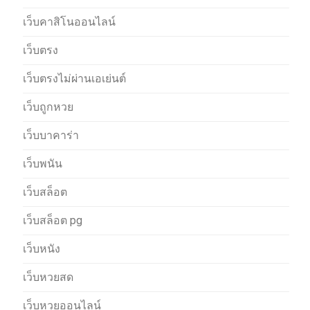
เว็บคาสิโนออนไลน์
เว็บตรง
เว็บตรงไม่ผ่านเอเย่นต์
เว็บถูกหวย
เว็บบาคาร่า
เว็บพนัน
เว็บสล็อต
เว็บสล็อต pg
เว็บหนัง
เว็บหวยสด
เว็บหวยออนไลน์