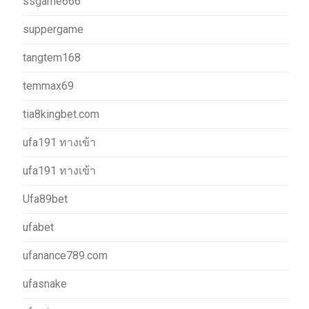
ssgame666
suppergame
tangtem168
temmax69
tia8kingbet.com
ufa191 ทางเข้า
ufa191 ทางเข้า
Ufa89bet
ufabet
ufanance789.com
ufasnake