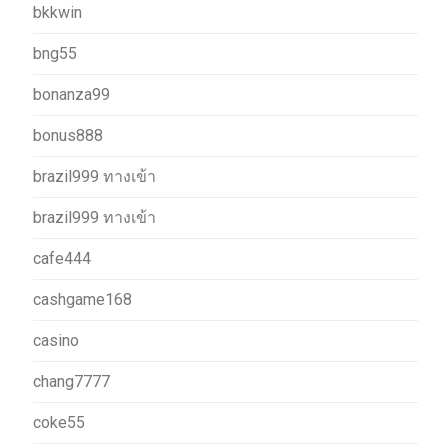
bkkwin
bng55
bonanza99
bonus888
brazil999 ทางเข้า
brazil999 ทางเข้า
cafe444
cashgame168
casino
chang7777
coke55