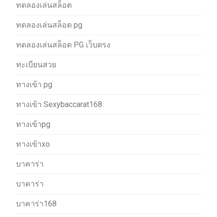
ทดลองเล่นสล็อต
ทดลองเล่นสล็อต pg
ทดลองเล่นสล็อต PG เว็บตรง
ทะเบียนสวย
ทางเข้า pg
ทางเข้า Sexybaccarat168
ทางเข้าpg
ทางเข้าxo
บาคาร่า
บาคาร่า
บาคาร่า168