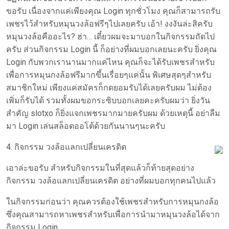
ขอรับ เนื่องจากแค่เพียงคุณ Login ทุกชั่วโมง คุณก็สามารถรับ
เพชรไว้สำหรับหมุนวงล้อฟรีๆไปเลยครับ เอ้า! งงงันล่ะสิครับ
หมุนวงล้อคืออะไร? ฮ่า… เดี๋ยวผมจะมาบอกในกิจกรรมถัดไป
ครับ ส่วนกิจกรรม Login นี้ ก็อย่างที่ผมบอกเลยนะครับ ยิ่งคุณ
Login กับพวกเรานานมากแค่ไหน คุณก็จะได้รับเพชรสำหรับ
เพื่อการหมุนกงล้อฟรีมากขึ้นเรื่อยๆแค่นั้น พิเศษสุดๆสำหรับ
สมาชิกใหม่ เพียงแค่สมัครก็กดยอมรับได้เลยครับผม ไม่ต้อง
เพิ่มก็รับได้ รวมทั้งผมขอกระซิบบอกเลยคะครับผมว่า ยิ่งวัน
สำคัญ slotxo ก็ยิ่งแจกเพชรมากมายครับผม ด้วยเหตุนี้ อย่าลืม
มา Login เล่นสล็อตออโต้ด้วยกันนานๆนะครับ
4. กิจกรรม วงล้อแลกเปลี่ยนเครดิต
เอาล่ะขอรับ สำหรับกิจกรรมในที่สุดแล้วก็ท้ายสุดอย่าง
กิจกรรม วงล้อแลกเปลี่ยนเครดิต อย่างที่ผมบอกทุกคนไปแล้ว
ในกิจกรรมก่อนว่า คุณควรต้องใช้เพชรสำหรับการหมุนกงล้อ
ซึ่งคุณสามารถหาเพชรสำหรับเพื่อการนำมาหมุนวงล้อได้จาก
กิจกรรม Login