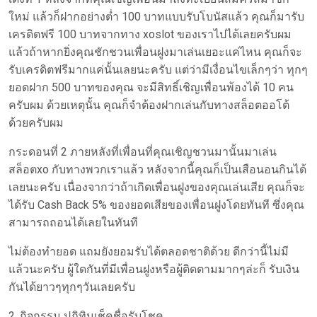
ใหม่ แล้วก็ฝากอย่างต่ำ 100 บาทแบบรับโบนัสแล้ว คุณก็มารับ
เครดิตฟรี 100 บาทจากทาง xoslot ของเราไปได้เลยครับผม
แล้วถ้าหากยิ่งคุณชักชวนเพื่อนฝูงมาเล่นเยอะแค่ไหน คุณก็จะ
รับเครดิตฟรีมากแค่นั้นเลยนะครับ แต่ว่ามีเงื่อนไขเล็กๆว่า ทุกๆ
ยอดฝาก 500 บาทของคุณ จะมีสิทธิ์เชิญเพื่อนพ้องได้ 10 คน
ครับผม ด้วยเหตุนั้น คุณก็จำต้องฝากเล่นกับทางสล็อตออโต้
ด้วยครับผม
กระดอนที่ 2 ภายหลังที่เพื่อนที่คุณเชิญชวนมานั้นมาเล่น
สล็อตxo กับทางพวกเราแล้ว หลังจากนี้คุณก็เป็นเสือนอนกินได้
เลยนะครับ เนื่องจากว่าถ้าเกิดเพื่อนฝูงของคุณเล่นเสีย คุณก็จะ
ได้รับ Cash Back 5% ของยอดเสียของเพื่อนฝูงโดยทันที ซึ่งคุณ
สามารถถอนได้เลยในทันที
ไม่ต้องทำยอด แถมยังยอมรับได้ตลอดชาติด้วย ดีกว่านี้ไม่มี
แล้วนะครับ ผู้ใดกันที่มีเพื่อนฝูงหรือผู้ติดตามมากๆล่ะก็ รับเงิน
กันได้ยาวๆทุกๆวันเลยครับ
2. กิจกรรม ปฏิทินเช็คชื่อรับโชค