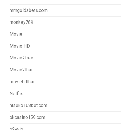
mmgoldsbets.com
monkey789
Movie
Movie HD
Movie2free
Movie2thai
moviehdthai
Netflix
niseko168bet.com
okcasino159.com
p2vvip