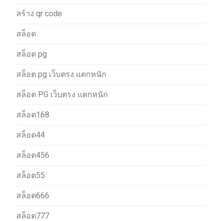
สร้าง qr code
สล็อต
สล็อต pg
สล็อต pg เว็บตรง แตกหนัก
สล็อต PG เว็บตรง แตกหนัก
สล็อต168
สล็อต44
สล็อต456
สล็อต55
สล็อต666
สล็อต777