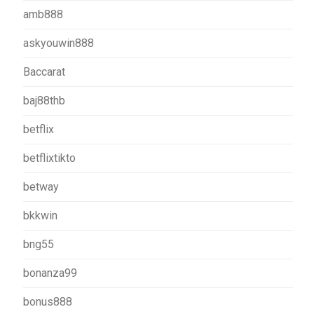
amb888
askyouwin888
Baccarat
baj88thb
betflix
betflixtikto
betway
bkkwin
bng55
bonanza99
bonus888