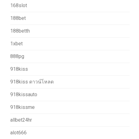
168slot
188bet
188betth
1xbet
888pg
918kiss
918kiss ดาวน์โหลด
918kissauto
918kissme
allbet24hr
alot666