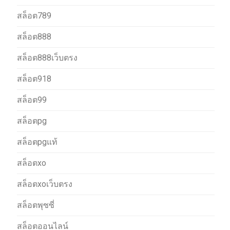
สล็อต789
สล็อต888
สล็อต888เว็บตรง
สล็อต918
สล็อต99
สล็อตpg
สล็อตpgแท้
สล็อตxo
สล็อตxoเว็บตรง
สล็อตพุซซี่
สล็อตออนไลน์