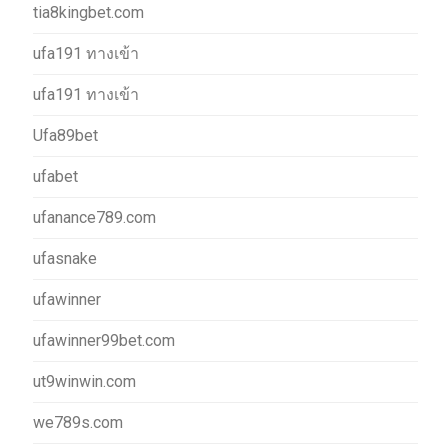
tia8kingbet.com
ufa191 ทางเข้า
ufa191 ทางเข้า
Ufa89bet
ufabet
ufanance789.com
ufasnake
ufawinner
ufawinner99bet.com
ut9winwin.com
we789s.com