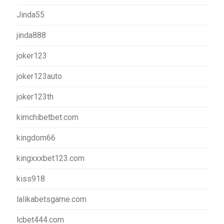
Jinda55
jinda888
joker123
joker123auto
joker123th
kimchibetbet.com
kingdom66
kingxxxbet123.com
kiss918
lalikabetsgame.com
lcbet444.com