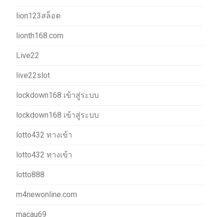
lion123สล็อต
lionth168.com
Live22
live22slot
lockdown168 เข้าสู่ระบบ
lockdown168 เข้าสู่ระบบ
lotto432 ทางเข้า
lotto432 ทางเข้า
lotto888
m4newonline.com
macau69