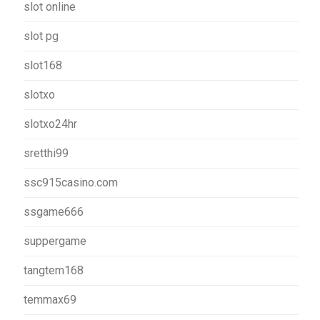
slot online
slot pg
slot168
slotxo
slotxo24hr
sretthi99
ssc915casino.com
ssgame666
suppergame
tangtem168
temmax69