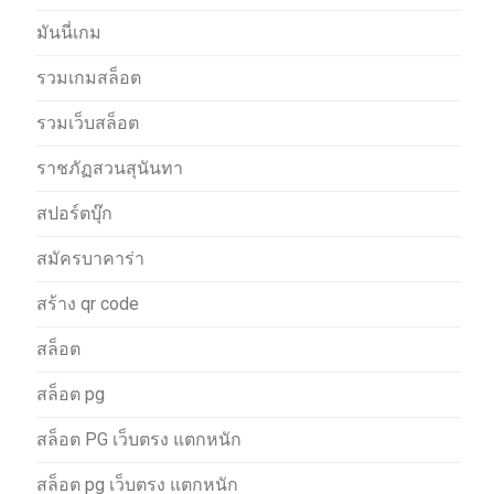
มันนี่เกม
รวมเกมสล็อต
รวมเว็บสล็อต
ราชภัฏสวนสุนันทา
สปอร์ตบุ๊ก
สมัครบาคาร่า
สร้าง qr code
สล็อต
สล็อต pg
สล็อต PG เว็บตรง แตกหนัก
สล็อต pg เว็บตรง แตกหนัก