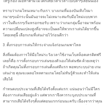
ให้รู้เรื่อง เมื่อทำตามไม่ได้ก็เสียเวล่ำเวลาไปเปล่าๆเลยนั่นเอง
ทราบว่าเกมไหนเหมาะกับเรา: บางเกมที่มองบันเทิงใจมา
กมายๆแม้กระนั้นมันอาจจะไม่เหมาะสมกับมือใหม่แบบพวก
เราในทีแรกๆเริ่มหรอกขอรับ เพราะว่าเกมกลุ่มนี้อาจมาพร้อม
ความเปลี่ยนแปลงสูงที่อาจจะเป็นผลให้พวกเราเล่นได้ยากขึ้น
โดยเหตุนี้ เลือกเกมที่เล่นง่ายไว้ก่อนดีกว่า
3. ตั้งกรอบการเล่นให้กระจ่างแจ้งก่อนเกมพาไหล
สิ่งที่ผมต้องการให้มือใหม่ระวังเวลาใช้งานเว็บสล็อตเครดิตฟรี
เลยก็คือ การตั้งกรอบการเล่นของตัวเองให้เด่นชัด ด้วยเหตุว่า
ถ้าเกิดคุณไม่ตั้งกรอบการเล่นตั้งแต่ทีแรก พอพบระบบง่าย เกม
เล่นง่าย คุณจะเผลอไหลตามเกมโดยไม่ทันรู้ตัวและทำให้เล่น
เสียได้
กำหนดงบประมาณที่เสียได้จริงตั้งแต่แรก: แน่นอนว่าไม่มีใคร
ต้องการเล่นเสียอยู่แล้ว แต่พวกเราจึงควรระบุงบประมาณที่
สามารถเสียได้จริงๆตั้งแต่ตอนแรกก่อนนะครับ เนื่องจากว่าคุณ