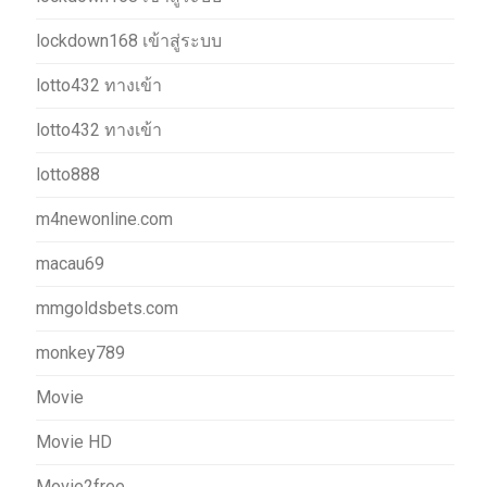
lockdown168 เข้าสู่ระบบ
lotto432 ทางเข้า
lotto432 ทางเข้า
lotto888
m4newonline.com
macau69
mmgoldsbets.com
monkey789
Movie
Movie HD
Movie2free