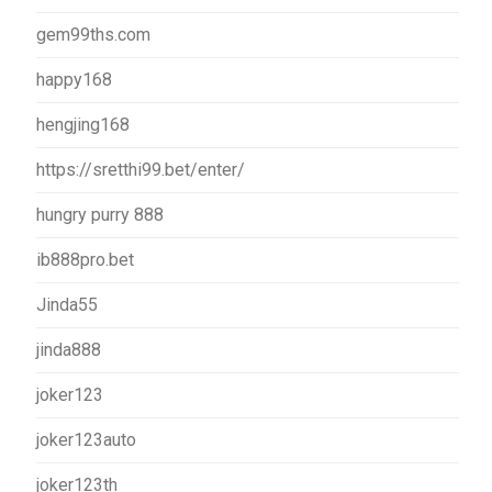
gem99ths.com
happy168
hengjing168
https://sretthi99.bet/enter/
hungry purry 888
ib888pro.bet
Jinda55
jinda888
joker123
joker123auto
joker123th