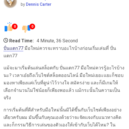
by
Dennis Carter
0
0
Read Time:
4 Minute, 36 Second
ปั่นแตก77
มือใหม่ควรจะทราบอะไรบ้างก่อนเริ่มเล่นที่ ปั่น
แตก77
แม้จะมาเริ่มต้นเล่นสล็อตกับ ปั่นแตก77 มือใหม่ควรรู้อะไรบ้าง
นะ? เวลาเอ๋ยถึงเว็บไซต์สล็อตออนไลน์ มือใหม่เยอะแยะก็ชอบ
มองหาเพียงแค่เว็บที่ดูน่าไว้วางใจ สมัครง่าย และก็มีเกมให้
เลือกจำนวนไม่ใช่น้อยก็เพียงพอแล้ว แม้กระนั้นในความเป็น
จริง
การเริ่มต้นที่ดีสำหรับมือใหม่นั้นมิได้ขึ้นกับเว็บไซต์เพียงอย่าง
เดียวครับผม มันขึ้นกับคุณเองด้วยว่าจะจัดแจงกับแนวทางคิด
และก็กรรมวิธีการเล่นของตัวเองให้เข้ากับเว็บได้ไหม? ใน