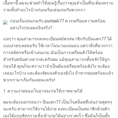
เนื้อหานี้ ผมจะช่วยทำให้คุณรู้เรื่องว่าคุณจำเป็นที่จะต้องทราบ
รวมทั้งทำอะไรบ้างก่อนเริ่มเล่นเกมกับพวกเรา
ก่อนเริ่มเล่นเกมกับ puntaek77 ควรเตรียมความพร้อม
อย่างไรก่อนลงเงินจริง?
แน่ๆว่า คุณสามารถลงทะเบียนสมัครสมาชิกกับปั่นแตก77 ได้
แบบง่ายๆเลยขอรับ ใช้เวลาไม่นานแน่นอน แต่ว่าสิ่งที่ยากกว่า
การสมัครหรือเข้าเล่นเกม มันเป็นการเตรียมตัวให้พร้อม
สำหรับพนันต่างหากล่ะครับผม แม้คุณสามารถตั้งหลักให้ถูก
ก่อนได้ คุณก็จะทราบว่าจำเป็นต้องเตรียมพร้อมยังไง จะต้อง
เจออะไรบ้าง และต้องจัดแจงตัวเองยังไง ถ้าหากคุณพร้อมแล้ว
พวกเรามาเริ่มกันเลยนะครับ!
1. ความง่ายของเว็บอาจจะก่อให้เราพลาดได้
ผมจะต้องบอกก่อนว่า ปั่นแตก77 เป็นเว็บสล็อตที่เล่นง่ายสุดๆๆ
นะครับ สามารถใช้งานได้ง่าย ลงทะเบียนเป็นสมาชิกด้วยตัว
เองได้แบบชิลๆรวมทั้งเข้าเกมได้อย่างรวดเร็ว ซึ่งมันก็เป็นทั้ง