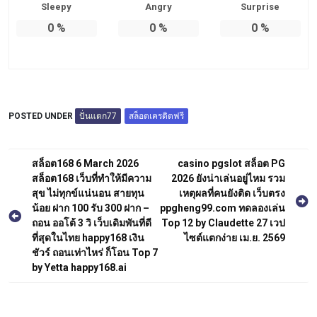
Sleepy
Angry
Surprise
0
%
0
%
0
%
POSTED UNDER
ปั่นแตก77
สล็อตเครดิตฟรี
แนะแนว
สล็อต168 6 March 2026
casino pgslot สล็อต PG
สล็อต168 เว็บที่ทำให้มีความ
2026 ยังน่าเล่นอยู่ไหม รวม
เรื่อง
สุข ไม่ทุกข์แน่นอน สายทุน
เหตุผลที่คนยังติด เว็บตรง
น้อย ฝาก 100 รับ 300 ฝาก –
ppgheng99.com ทดลองเล่น
ถอน ออโต้ 3 วิ เว็บเดิมพันที่ดี
Top 12 by Claudette 27 เวป
ที่สุดในไทย happy168 เงิน
ไซต์แตกง่าย เม.ย. 2569
ชัวร์ ถอนเท่าไหร่ ก็โอน Top 7
by Yetta happy168.ai