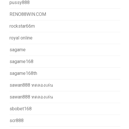
pussy888
RENO88WIN.COM
rockstar66m
royal online
sagame
sagame168
sagame168th
sawan888 ทดลองเล่น
sawan888 ทดลองเล่น
sbobet168
scr888