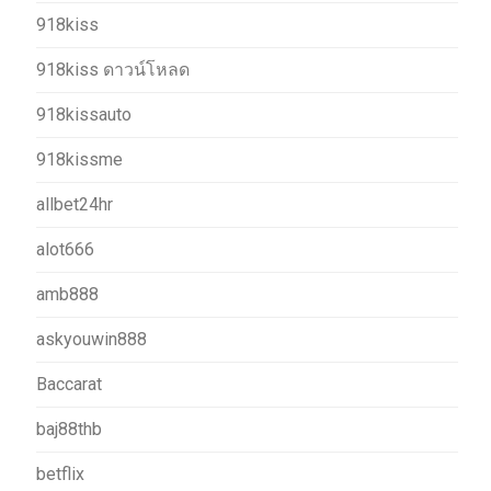
918kiss
918kiss ดาวน์โหลด
918kissauto
918kissme
allbet24hr
alot666
amb888
askyouwin888
Baccarat
baj88thb
betflix