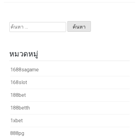
ค้นหา
สำหรับ:
หมวดหมู่
1688sagame
168slot
188bet
188betth
1xbet
888pg