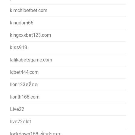
kimchibetbet.com
kingdom66
kingxxxbet123.com
kiss918
lalikabetsgame.com
lcbet444.com
lion123สล็อต
lionth168.com
Live22
live22slot
lockdown168 เข้าสู่ระบบ