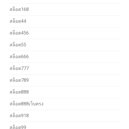
สล็อต168
สล็อต44
สล็อต456
สล็อต55
สล็อต666
สล็อต777
สล็อต789
สล็อต888
สล็อต888เว็บตรง
สล็อต918
สล็อต99