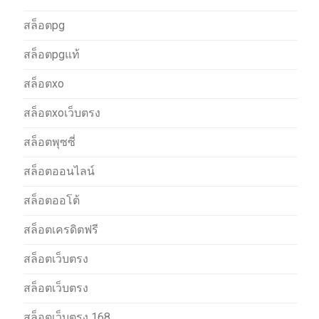
สล็อตpg
สล็อตpgแท้
สล็อตxo
สล็อตxoเว็บตรง
สล็อตพุซซี่
สล็อตออนไลน์
สล็อตออโต้
สล็อตเครดิตฟรี
สล็อตเว็บตรง
สล็อตเว็บตรง
สล็อตเว็บตรง 168