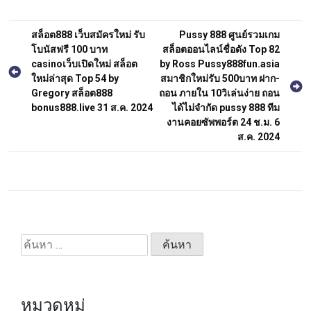
แนะแนว
สล็อต888 เว็บสมัครใหม่ รับ
Pussy 888 ศูนย์รวมเกม
โบนัสฟรี 100 บาท
สล็อตออนไลน์ชื่อดัง Top 82
เรื่อง
casinoเว็บเปิดใหม่ สล็อต
by Ross Pussy888fun.asia
ใหม่ล่าสุด Top 54 by
สมาชิกใหม่รับ 500บาท ฝาก-
Gregory สล็อต888
ถอน ภายใน 10วิเล่นง่าย ถอน
bonus888.live 31 ส.ค. 2024
ได้ไม่จำกัด pussy 888 ทีม
งานคอยซัพพอร์ต 24 ช.ม. 6
ส.ค. 2024
ค้นหา
สำหรับ:
หมวดหมู่