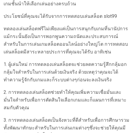
เกมชั้นนำให้เลือกเล่นอย่างครบถ้วน
ประโยชน์ที่คุณจะได้รับจากการทดสอบเล่นสล็อต slot99
ทดลองเล่นสล็อตฟรีไม่เพียงแค่เป็นการสนุกกับเกมที่นานัปการ
แม้กระนั้นยังเป็นการพอกพูนความถนัดและประสบการณ์
สำหรับในการเล่นเกมสล็อตออนไลน์อย่างใหญ่โต การทดสอบ
เล่นสล็อตมีสาระหลายประการที่คุณจะได้รับ อาทิเช่น
1. ผู้เล่นใหม่ การทดลองเล่นสล็อตจะช่วยลดความรู้สึกกลุ้มอก
กลุ้มใจสำหรับในการเล่นด้วยเงินจริง ด้วยเหตุว่าคุณจะได้
ทำความรู้จักกับเกมและก็ระบบต่างๆก่อนจะลงเงินจริง
2. การทดลองเล่นสล็อตช่วยทำให้คุณเพิ่มความเชื่อมั่นและ
มั่นใจสำหรับเพื่อการตัดสินใจเลือกเกมและก็แผนการที่เหมาะ
สมกับตัวคุณ
3. การทดลองเล่นสล็อตเป็นจังหวะที่ดีสำหรับเพื่อการศึกษารวม
ทั้งพัฒนาทักษะสำหรับในการเล่นเกมต่างๆซึ่งจะช่วยให้คุณมี