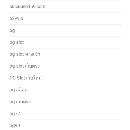
okcasino159.com
p2vvip
pg
pg slot
pg slot ทางเข้า
pg slot เว็บตรง
PG Slot เว็บใหม่
pg สล็อต
pg เว็บตรง
pg77
pg99