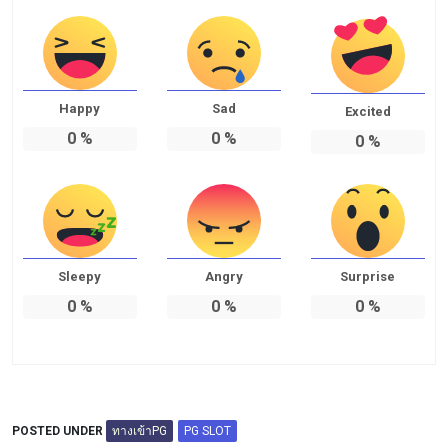
Happy
Sad
Excited
0
%
0
%
0
%
Sleepy
Angry
Surprise
0
%
0
%
0
%
POSTED UNDER
ทางเข้าPG
PG SLOT