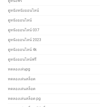
ดูหนังฟรี
ดูหนังหนังออนไลน์
ดูหนังออนไลน์
ดูหนังออนไลน์ 037
ดูหนังออนไลน์ 2023
ดูหนังออนไลน์ 4k
ดูหนังออนไลน์ฟรี
ทดลองเล่นpg
ทดลองเล่นสล็อต
ทดลองเล่นสล็อต
ทดลองเล่นสล็อต pg