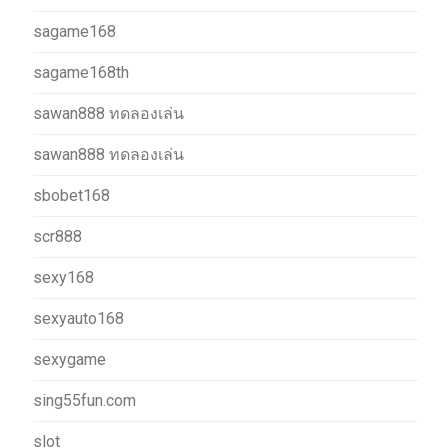
sagame168
sagame168th
sawan888 ทดลองเล่น
sawan888 ทดลองเล่น
sbobet168
scr888
sexy168
sexyauto168
sexygame
sing55fun.com
slot