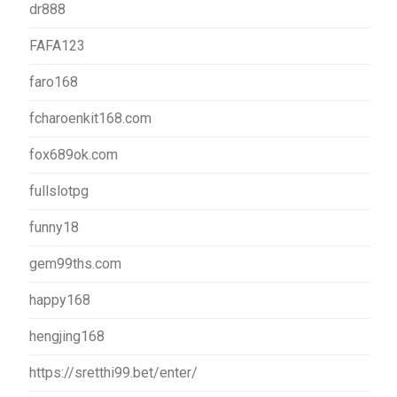
dr888
FAFA123
faro168
fcharoenkit168.com
fox689ok.com
fullslotpg
funny18
gem99ths.com
happy168
hengjing168
https://sretthi99.bet/enter/