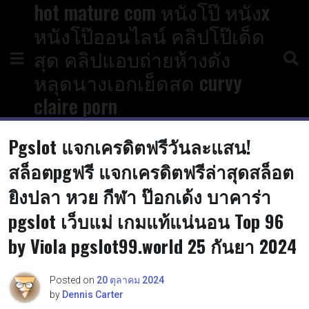
hot mature com หนังโป๊ หนังx
Skip
to
หนังโป๊ออนไลน์ คลิปโป๊เด็ด
content
สุด คลิปแอบถ่ายห้างดัง
หลุดนางเอกเย็ดสด curvy
claire porn
Pgslot แจกเครดิตฟรีวันละแสน!
สล็อตpgฟรี แจกเครดิตฟรีล่าสุดสล็อต
ยิงปลา หวย กีฬา ป๊อกเด้ง บาคาร่า
pgslot เว็บแม่ เกมแท้แน่นอน Top 96
by Viola pgslot99.world 25 กันยา 2024
Posted on
20 ตุลาคม 2024
by
Dennis Carter