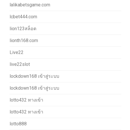
lalikabetsgame.com
lcbet444.com
lion123สล็อต
lionth168.com
Live22
live22slot
lockdown168 เข้าสู่ระบบ
lockdown168 เข้าสู่ระบบ
lotto432 ทางเข้า
lotto432 ทางเข้า
lotto888