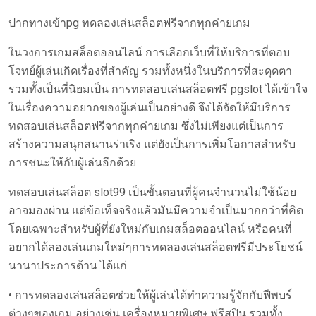
ปากทางเข้าpg ทดลองเล่นสล็อตฟรีจากทุกค่ายเกม
ในวงการเกมสล็อตออนไลน์ การเลือกเว็บที่ให้บริการที่ตอบ
โจทย์ผู้เล่นเกิดเรื่องที่สำคัญ รวมทั้งหนึ่งในบริการที่สะดุดตา
รวมทั้งเป็นที่นิยมเป็น การทดสอบเล่นสล็อตฟรี pgslot ได้เข้าใจ
ในเรื่องความอยากของผู้เล่นเป็นอย่างดี จึงได้จัดให้มีบริการ
ทดสอบเล่นสล็อตฟรีจากทุกค่ายเกม ซึ่งไม่เพียงแต่เป็นการ
สร้างความสนุกสนานร่าเริง แต่ยังเป็นการเพิ่มโอกาสสำหรับ
การชนะให้กับผู้เล่นอีกด้วย
ทดสอบเล่นสล็อต slot99 เป็นขั้นตอนที่ผู้คนจำนวนไม่ใช้น้อย
อาจมองผ่าน แต่ข้อเท็จจริงแล้วมันมีความจำเป็นมากกว่าที่คิด
โดยเฉพาะสำหรับผู้ที่ยังใหม่กับเกมสล็อตออนไลน์ หรือคนที่
อยากได้ลองเล่นเกมใหม่ๆการทดลองเล่นสล็อตฟรีมีประโยชน์
นานาประการด้าน ได้แก่
• การทดลองเล่นสล็อตช่วยให้ผู้เล่นได้ทำความรู้จักกับฟีพบร์
ต่างๆของเกม อย่างเช่น เครื่องหมายพิเศษ ฟรีสปิน รวมทั้ง