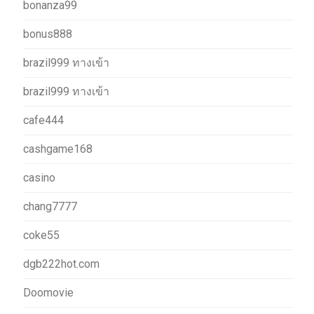
bonanza99
bonus888
brazil999 ทางเข้า
brazil999 ทางเข้า
cafe444
cashgame168
casino
chang7777
coke55
dgb222hot.com
Doomovie