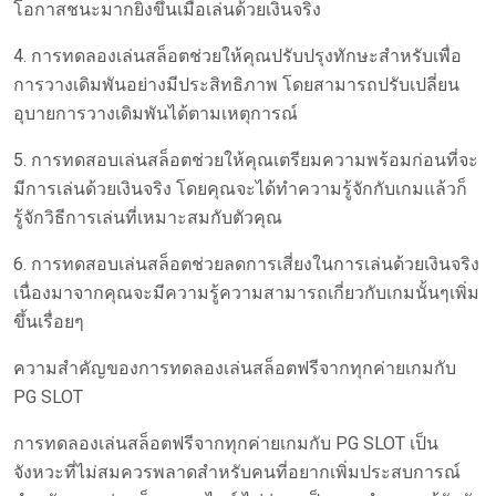
โอกาสชนะมากยิ่งขึ้นเมื่อเล่นด้วยเงินจริง
4. การทดลองเล่นสล็อตช่วยให้คุณปรับปรุงทักษะสำหรับเพื่อ
การวางเดิมพันอย่างมีประสิทธิภาพ โดยสามารถปรับเปลี่ยน
อุบายการวางเดิมพันได้ตามเหตุการณ์
5. การทดสอบเล่นสล็อตช่วยให้คุณเตรียมความพร้อมก่อนที่จะ
มีการเล่นด้วยเงินจริง โดยคุณจะได้ทำความรู้จักกับเกมแล้วก็
รู้จักวิธีการเล่นที่เหมาะสมกับตัวคุณ
6. การทดสอบเล่นสล็อตช่วยลดการเสี่ยงในการเล่นด้วยเงินจริง
เนื่องมาจากคุณจะมีความรู้ความสามารถเกี่ยวกับเกมนั้นๆเพิ่ม
ขึ้นเรื่อยๆ
ความสำคัญของการทดลองเล่นสล็อตฟรีจากทุกค่ายเกมกับ
PG SLOT
การทดลองเล่นสล็อตฟรีจากทุกค่ายเกมกับ PG SLOT เป็น
จังหวะที่ไม่สมควรพลาดสำหรับคนที่อยากเพิ่มประสบการณ์