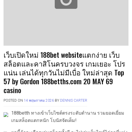
เว็บเปิดใหม่ 188bet websiteแตกง่าย เว็บ
สล็อตและคาสิโนครบวงจร เกมเยอะ โปร
แน่น เล่นได้ทุกวันไม่มีเบื่อ ใหม่ล่าสุด Top
57 by Gordon 188betths.com 20 MAY 69
casino
POSTED ON
14 พฤษภาคม 2026
BY
DENNIS CARTER
188betth ทางเข้าเว็บไซต์ตรงระดับตำนาน รวมยอดเยี่ยม
เกมสล็อตแตกหนัก โบนัสจัดเต็ม!