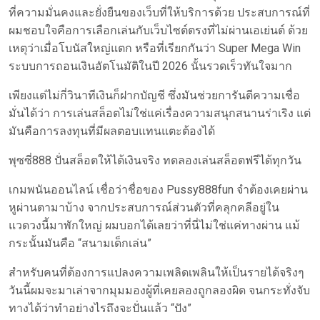
ที่ความมั่นคงและยั่งยืนของเว็บที่ให้บริการด้วย ประสบการณ์ที่
ผมชอบใจคือการเลือกเล่นกับเว็บไซต์ตรงที่ไม่ผ่านเอเย่นต์ ด้วย
เหตุว่าเมื่อโบนัสใหญ่แตก หรือที่เรียกกันว่า Super Mega Win
ระบบการถอนเงินอัตโนมัติในปี 2026 นั้นรวดเร็วทันใจมาก
เพียงแต่ไม่กี่วินาทีเงินก็ฝากบัญชี ซึ่งมันช่วยการันตีความเชื่อ
มั่นได้ว่า การเล่นสล็อตไม่ใช่แค่เรื่องความสนุกสนานร่าเริง แต่
มันคือการลงทุนที่มีผลตอบแทนแตะต้องได้
พุซซี่888 ปั่นสล็อตให้ได้เงินจริง ทดลองเล่นสล็อตฟรีได้ทุกวัน
เกมพนันออนไลน์ เชื่อว่าชื่อของ Pussy888fun จำต้องเคยผ่าน
หูผ่านตามาบ้าง จากประสบการณ์ส่วนตัวที่คลุกคลีอยู่ใน
แวดวงนี้มาพักใหญ่ ผมบอกได้เลยว่าที่นี่ไม่ใช่แค่ทางผ่าน แม้
กระนั้นมันคือ “สนามเด็กเล่น”
สำหรับคนที่ต้องการแปลงความเพลิดเพลินให้เป็นรายได้จริงๆ
วันนี้ผมจะมาเล่าจากมุมมองผู้ที่เคยลองถูกลองผิด จนกระทั่งจับ
ทางได้ว่าทำอย่างไรถึงจะปั่นแล้ว “ปัง”