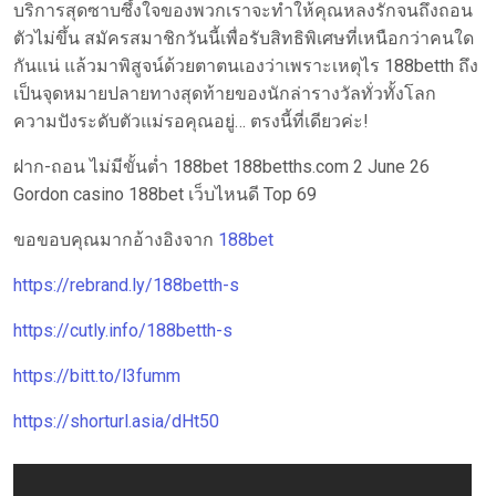
บริการสุดซาบซึ้งใจของพวกเราจะทำให้คุณหลงรักจนถึงถอน
ตัวไม่ขึ้น สมัครสมาชิกวันนี้เพื่อรับสิทธิพิเศษที่เหนือกว่าคนใด
กันแน่ แล้วมาพิสูจน์ด้วยตาตนเองว่าเพราะเหตุไร 188betth ถึง
เป็นจุดหมายปลายทางสุดท้ายของนักล่ารางวัลทั่วทั้งโลก
ความปังระดับตัวแม่รอคุณอยู่… ตรงนี้ที่เดียวค่ะ!
ฝาก-ถอน ไม่มีขั้นต่ำ 188bet 188betths.com 2 June 26
Gordon casino 188bet เว็บไหนดี Top 69
ขอขอบคุณมากอ้างอิงจาก
188bet
https://rebrand.ly/188betth-s
https://cutly.info/188betth-s
https://bitt.to/l3fumm
https://shorturl.asia/dHt50