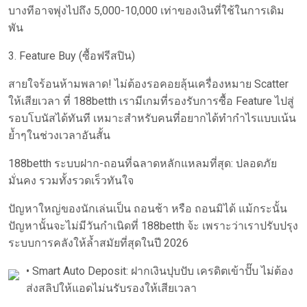
บางทีอาจพุ่งไปถึง 5,000-10,000 เท่าของเงินที่ใช้ในการเดิม
พัน
3. Feature Buy (ซื้อฟรีสปิน)
สายใจร้อนห้ามพลาด! ไม่ต้องรอคอยลุ้นเครื่องหมาย Scatter
ให้เสียเวลา ที่ 188betth เรามีเกมที่รองรับการซื้อ Feature ไปสู่
รอบโบนัสได้ทันที เหมาะสำหรับคนที่อยากได้ทำกำไรแบบเน้น
ย้ำๆในช่วงเวลาอันสั้น
188betth ระบบฝาก-ถอนที่ฉลาดหลักแหลมที่สุด: ปลอดภัย
มั่นคง รวมทั้งรวดเร็วทันใจ
ปัญหาใหญ่ของนักเล่นเป็น ถอนช้า หรือ ถอนมิได้ แม้กระนั้น
ปัญหานั้นจะไม่มีวันกำเนิดที่ 188betth จ้ะ เพราะว่าเราปรับปรุง
ระบบการคลังให้ล้ำสมัยที่สุดในปี 2026
• Smart Auto Deposit: ฝากเงินปุบปับ เครดิตเข้าปั๊บ ไม่ต้อง
ส่งสลิปให้แอดไม่นรับรองให้เสียเวลา