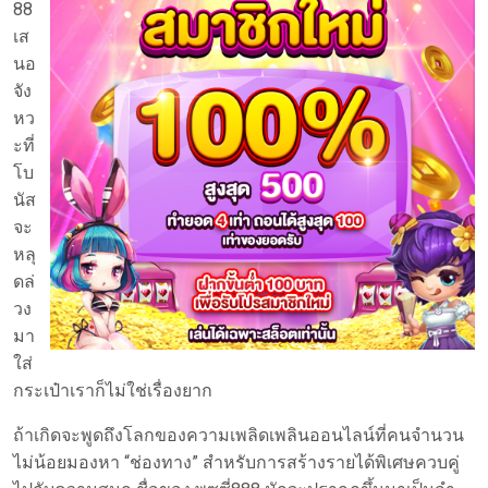
88
เส
นอ
จัง
หว
ะที่
โบ
นัส
จะ
หลุ
ดล่
วง
มา
ใส่
กระเป๋าเราก็ไม่ใช่เรื่องยาก
ถ้าเกิดจะพูดถึงโลกของความเพลิดเพลินออนไลน์ที่คนจำนวน
ไม่น้อยมองหา “ช่องทาง” สำหรับการสร้างรายได้พิเศษควบคู่