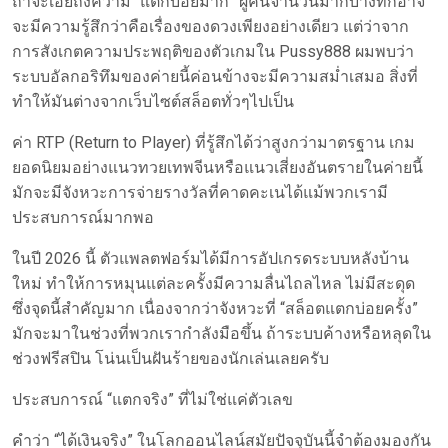
ถ้าจะเอ๋ยถึงความ “แตกบ่อยมาก” ผู้คนจำนวนมากบางทีก็อาจ
จะมีความรู้สึกว่าคือเรื่องของดวงเพียงอย่างเดียว แต่ว่าจาก
การสังเกตความประพฤติของตัวเกมใน Pussy888 ผมพบว่า
ระบบอัลกอริทึมของค่ายนี้ค่อนข้างจะมีความสม่ำเสมอ สิ่งที่
ทำให้มันต่างจากเว็บไซต์สล็อตทั่วๆไปเป็น
ค่า RTP (Return to Player) ที่รู้สึกได้ว่าสูงกว่ามาตรฐาน เกม
ยอดนิยมอย่างแนวทวยเทพจีนหรือแนวเสี่ยงอันตรายในค่ายนี้
มักจะมีจังหวะการจ่ายรางวัลที่คาดคะเนได้แม้พวกเรามี
ประสบการณ์มากพอ
ในปี 2026 นี้ ตัวแพลตฟอร์มได้มีการอัปเกรดระบบหลังบ้าน
ใหม่ ทำให้การหมุนแต่ละครั้งมีความลื่นไถลไหล ไม่มีสะดุด
ซึ่งจุดนี้สำคัญมาก เนื่องจากว่าจังหวะที่ “สล็อตแตกบ่อยครั้ง”
มักจะมาในช่วงที่พวกเรากำลังมือขึ้น ถ้าระบบค้างหรือหลุดใน
ช่วงฟรีสปิน โน่นเป็นฝันร้ายของนักเล่นเลยครับ
ประสบการณ์ “แตกจริง” ที่ไม่ใช่แค่ตัวเลข
คำว่า “ได้เงินจริง” ในโลกออนไลน์สมัยปัจจุบันนี้จำต้องมองกัน