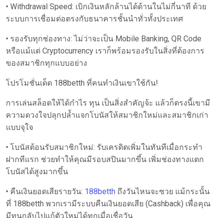
• Withdrawal Speed: เบิกเงินหลักล้านได้ด้านในไม่กี่นาที ด้วย
ระบบการเชื่อมต่อตรงกับธนาคารชั้นนำทั่วทั้งประเทศ
• รองรับทุกช่องทาง: ไม่ว่าจะเป็น Mobile Banking, QR Code
หรือแม้แต่ Cryptocurrency เราก็พร้อมรองรับในสิ่งที่ต้องการ
ของสมาชิกทุกแบบอย่าง
โปรโมชั่นเด็ด 188betth ที่คนทำเงินเขาใช้กัน!
การเล่นสล็อตให้ได้กำไร ทุน เป็นสิ่งสำคัญจ้ะ แล้วก็ตรงนี้เขามี
ความดวงใจปลุกปล้ำแจกโบนัสให้สมาชิกใหม่และสมาชิกเก่า
แบบจุใจ
• โบนัสต้อนรับสมาชิกใหม่: รับเครดิตเพิ่มในทันทีเมื่อกระทำ
ฝากทีแรก ช่วยทำให้คุณมีรอบสปินมากขึ้น เพิ่มช่องทางแตก
โบนัสได้สูงมากขึ้น
• คืนเงินยอดเสียรายวัน:
188betth
ถึงวันไหนจะซวย แม้กระนั้น
ที่ 188betth พวกเรามีระบบคืนเงินยอดเสีย (Cashback) เพื่อคุณ
มีทุนกลับไปแก้ตัวใหม่ได้ทุกเมื่อเชื่อวัน