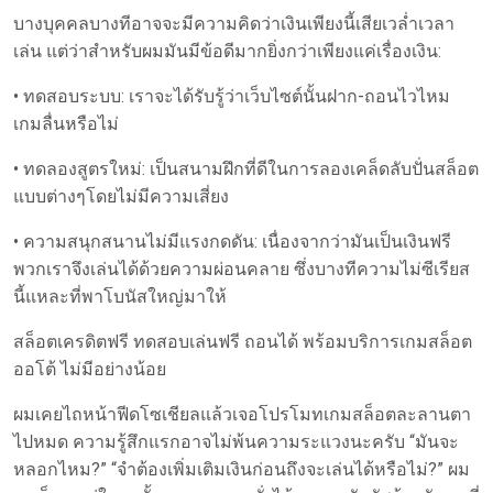
บางบุคคลบางทีอาจจะมีความคิดว่าเงินเพียงนี้เสียเวล่ำเวลา
เล่น แต่ว่าสำหรับผมมันมีข้อดีมากยิ่งกว่าเพียงแค่เรื่องเงิน:
• ทดสอบระบบ: เราจะได้รับรู้ว่าเว็บไซต์นั้นฝาก-ถอนไวไหม
เกมลื่นหรือไม่
• ทดลองสูตรใหม่: เป็นสนามฝึกที่ดีในการลองเคล็ดลับปั่นสล็อต
แบบต่างๆโดยไม่มีความเสี่ยง
• ความสนุกสนานไม่มีแรงกดดัน: เนื่องจากว่ามันเป็นเงินฟรี
พวกเราจึงเล่นได้ด้วยความผ่อนคลาย ซึ่งบางทีความไม่ซีเรียส
นี้แหละที่พาโบนัสใหญ่มาให้
สล็อตเครดิตฟรี ทดสอบเล่นฟรี ถอนได้ พร้อมบริการเกมสล็อต
ออโต้ ไม่มีอย่างน้อย
ผมเคยไถหน้าฟีดโซเชียลแล้วเจอโปรโมทเกมสล็อตละลานตา
ไปหมด ความรู้สึกแรกอาจไม่พ้นความระแวงนะครับ “มันจะ
หลอกไหม?” “จำต้องเพิ่มเติมเงินก่อนถึงจะเล่นได้หรือไม่?” ผม