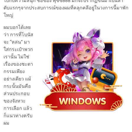
ไปกับความสนุก ชื่อของ พุซซี่888 มักจะปรากฏขึ้นมาเป็นลำ
ดับแรกๆจากประสบการณ์ของผมที่คลุกคลีอยู่ในวงการนี้มาพัก
ใหญ่
ผมบอกได้เลย
ว่า การที่โบนัส
จะ “หล่น” มา
ใส่กระเป๋าพวก
เรานั้น ไม่ใช่
เรื่องของชะตา
กรรมเพียง
อย่างเดียว แม้
กระนั้นมันคือ
ส่วนประกอบ
ของจังหวะ
การเลือก แล้ว
ก็แนวทางครับ
ผม