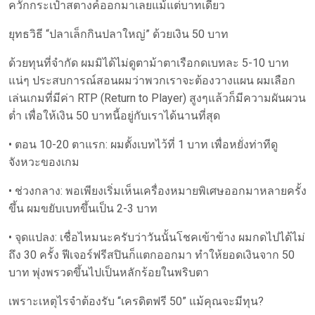
ควักกระเป๋าสตางค์ออกมาเลยแม้แต่บาทเดียว
ยุทธวิธี “ปลาเล็กกินปลาใหญ่” ด้วยเงิน 50 บาท
ด้วยทุนที่จำกัด ผมมิได้ไม่ดูตาม้าตาเรือกดเบทละ 5-10 บาท
แน่ๆ ประสบการณ์สอนผมว่าพวกเราจะต้องวางแผน ผมเลือก
เล่นเกมที่มีค่า RTP (Return to Player) สูงๆแล้วก็มีความผันผวน
ต่ำ เพื่อให้เงิน 50 บาทนี้อยู่กับเราได้นานที่สุด
• ตอน 10-20 ตาแรก: ผมตั้งเบทไว้ที่ 1 บาท เพื่อหยั่งท่าทีดู
จังหวะของเกม
• ช่วงกลาง: พอเพียงเริ่มเห็นเครื่องหมายพิเศษออกมาหลายครั้ง
ขึ้น ผมขยับเบทขึ้นเป็น 2-3 บาท
• จุดแปลง: เชื่อไหมนะครับว่าวันนั้นโชคเข้าข้าง ผมกดไปได้ไม่
ถึง 30 ครั้ง ฟีเจอร์ฟรีสปินก็แตกออกมา ทำให้ยอดเงินจาก 50
บาท พุ่งพรวดขึ้นไปเป็นหลักร้อยในพริบตา
เพราะเหตุไรจำต้องรับ “เครดิตฟรี 50” แม้คุณจะมีทุน?