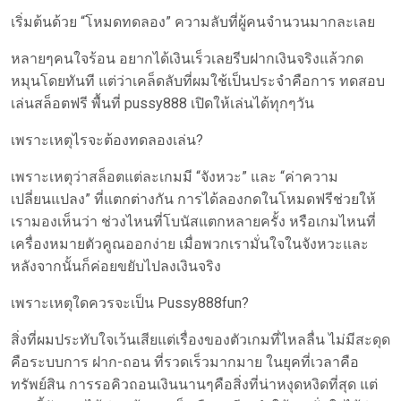
เริ่มต้นด้วย “โหมดทดลอง” ความลับที่ผู้คนจำนวนมากละเลย
หลายๆคนใจร้อน อยากได้เงินเร็วเลยรีบฝากเงินจริงแล้วกด
หมุนโดยทันที แต่ว่าเคล็ดลับที่ผมใช้เป็นประจำคือการ ทดสอบ
เล่นสล็อตฟรี พื้นที่ pussy888 เปิดให้เล่นได้ทุกๆวัน
เพราะเหตุไรจะต้องทดลองเล่น?
เพราะเหตุว่าสล็อตแต่ละเกมมี “จังหวะ” และ “ค่าความ
เปลี่ยนแปลง” ที่แตกต่างกัน การได้ลองกดในโหมดฟรีช่วยให้
เรามองเห็นว่า ช่วงไหนที่โบนัสแตกหลายครั้ง หรือเกมไหนที่
เครื่องหมายตัวคูณออกง่าย เมื่อพวกเรามั่นใจในจังหวะและ
หลังจากนั้นก็ค่อยขยับไปลงเงินจริง
เพราะเหตุใดควรจะเป็น Pussy888fun?
สิ่งที่ผมประทับใจเว้นเสียแต่เรื่องของตัวเกมที่ไหลลื่น ไม่มีสะดุด
คือระบบการ ฝาก-ถอน ที่รวดเร็วมากมาย ในยุคที่เวลาคือ
ทรัพย์สิน การรอคิวถอนเงินนานๆคือสิ่งที่น่าหงุดหงิดที่สุด แต่