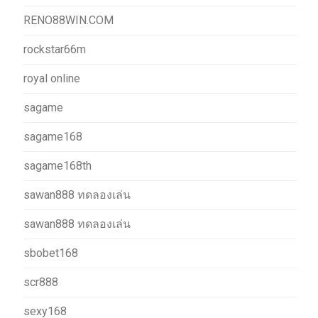
RENO88WIN.COM
rockstar66m
royal online
sagame
sagame168
sagame168th
sawan888 ทดลองเล่น
sawan888 ทดลองเล่น
sbobet168
scr888
sexy168