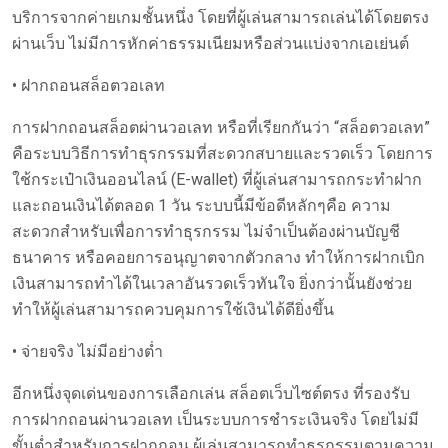
บริการจากค่ายเกมชั้นหนึ่ง โดยที่ผู้เล่นสามารถเล่นได้โดยตรง
ผ่านเว็บ ไม่มีการหักค่าธรรมเนียมหรือส่วนแบ่งจากเอเย่นต์
• ฝากถอนสล็อตวอเลท
การฝากถอนสล็อตผ่านวอเลท หรือที่เรียกกันว่า “สล็อตวอเลท”
คือระบบวิธีการทำธุรกรรมที่สะดวกสบายและรวดเร็ว โดยการ
ใช้กระเป๋าเงินออนไลน์ (E-wallet) ที่ผู้เล่นสามารถกระทำฝาก
และถอนเงินได้ตลอด 1 วัน ระบบนี้มีข้อดีหลักๆคือ ความ
สะดวกสำหรับเพื่อการทำธุรกรรม ไม่จำเป็นต้องผ่านบัญชี
ธนาคาร หรือคอยการอนุญาตจากตัวกลาง ทำให้การฝากเบิก
เงินสามารถทำได้ในเวลาอันรวดเร็วทันใจ ยิ่งกว่านั้นยังช่วย
ทำให้ผู้เล่นสามารถควบคุมการใช้เงินได้ดียิ่งขึ้น
• จ่ายจริง ไม่มีอย่างต่ำ
อีกหนึ่งจุดเด่นของการเลือกเล่น สล็อตเว็บไซต์ตรง ที่รองรับ
การฝากถอนผ่านวอเลท เป็นระบบการชำระเงินจริง โดยไม่มี
ขั้นต่ำสำหรับการฝากถอน ผู้เล่นสามารถทำธุรกรรมตามความ