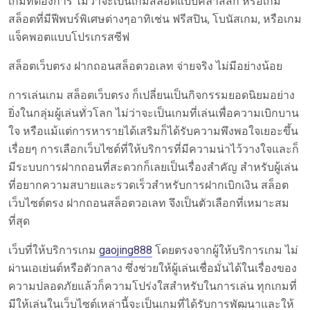
เกมที่ต้องการ ไม่ว่าจะเป็นเกมสล็อตแบบคลาสสิก หรือเกม
สล็อตที่มีฟีพบร์พิเศษต่างๆอาทิเช่น ฟรีสปิน, โบนัสเกม, หรือเกม
แจ็คพอตแบบโปรเกรสซีฟ
สล็อตเว็บตรง ฝากถอนสล็อตวอเลท จ่ายจริง ไม่มีอย่างน้อย
การเล่นเกม สล็อตเว็บตรง ก็เปลี่ยนเป็นกิจกรรมยอดนิยมอย่าง
ยิ่งในกลุ่มผู้เล่นทั่วโลก ไม่ว่าจะเป็นเกมที่เล่นเพื่อความเบิกบาน
ใจ หรือแม้แต่การหารายได้เสริมก็ได้รับความพึงพอใจเยอะขึ้น
เรื่อยๆ การเลือกเว็บไซต์ที่ให้บริการที่มีความน่าไว้วางใจและก็
มีระบบการฝากถอนที่สะดวกก็เลยเป็นเรื่องสำคัญ สำหรับผู้เล่น
ที่อยากความสบายและรวดเร็วสำหรับการฝากเบิกเงิน สล็อต
เว็บไซต์ตรง ฝากถอนสล็อตวอเลท จึงเป็นตัวเลือกที่เหมาะสม
ที่สุด
เว็บที่ให้บริการเกม
gaojing888
โดยตรงจากผู้ให้บริการเกม ไม่
ผ่านเอเย่นต์หรือตัวกลาง ซึ่งช่วยให้ผู้เล่นเชื่อมั่นได้ในเรื่องของ
ความปลอดภัยแล้วก็ความโปร่งใสสำหรับในการเล่น ทุกเกมที่
มีให้เล่นในเว็บไซต์เหล่านี้จะเป็นเกมที่ได้รับการพัฒนาและให้