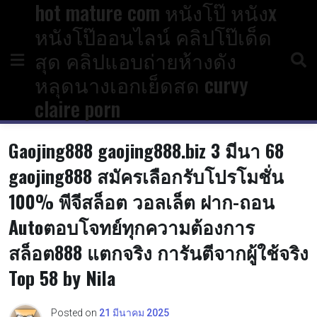
hot mature com หนังโป๊ หนังx
Skip
to
หนังโป๊ออนไลน์ คลิปโป๊เด็ด
content
สุด คลิปแอบถ่ายห้างดัง
หลุดนางเอกเย็ดสด curvy
claire porn
Gaojing888 gaojing888.biz 3 มีนา 68
gaojing888 สมัครเลือกรับโปรโมชั่น
100% พีจีสล็อต วอลเล็ต ฝาก-ถอน
Autoตอบโจทย์ทุกความต้องการ
สล็อต888 แตกจริง การันตีจากผู้ใช้จริง
Top 58 by Nila
Posted on
21 มีนาคม 2025