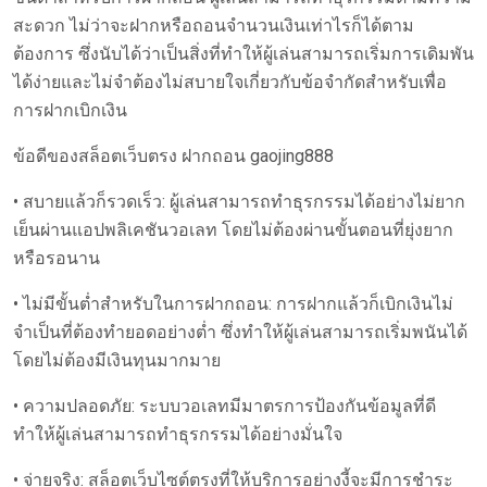
สะดวก ไม่ว่าจะฝากหรือถอนจำนวนเงินเท่าไรก็ได้ตาม
ต้องการ ซึ่งนับได้ว่าเป็นสิ่งที่ทำให้ผู้เล่นสามารถเริ่มการเดิมพัน
ได้ง่ายและไม่จำต้องไม่สบายใจเกี่ยวกับข้อจำกัดสำหรับเพื่อ
การฝากเบิกเงิน
ข้อดีของสล็อตเว็บตรง ฝากถอน gaojing888
• สบายแล้วก็รวดเร็ว: ผู้เล่นสามารถทำธุรกรรมได้อย่างไม่ยาก
เย็นผ่านแอปพลิเคชันวอเลท โดยไม่ต้องผ่านขั้นตอนที่ยุ่งยาก
หรือรอนาน
• ไม่มีขั้นต่ำสำหรับในการฝากถอน: การฝากแล้วก็เบิกเงินไม่
จำเป็นที่ต้องทำยอดอย่างต่ำ ซึ่งทำให้ผู้เล่นสามารถเริ่มพนันได้
โดยไม่ต้องมีเงินทุนมากมาย
• ความปลอดภัย: ระบบวอเลทมีมาตรการป้องกันข้อมูลที่ดี
ทำให้ผู้เล่นสามารถทำธุรกรรมได้อย่างมั่นใจ
• จ่ายจริง: สล็อตเว็บไซต์ตรงที่ให้บริการอย่างงี้จะมีการชำระ