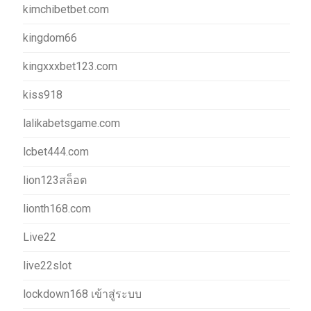
kimchibetbet.com
kingdom66
kingxxxbet123.com
kiss918
lalikabetsgame.com
lcbet444.com
lion123สล็อต
lionth168.com
Live22
live22slot
lockdown168 เข้าสู่ระบบ