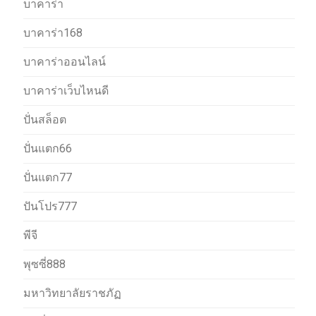
บาคาร่า
บาคาร่า168
บาคาร่าออนไลน์
บาคาร่าเว็บไหนดี
ปั่นสล็อต
ปั่นแตก66
ปั่นแตก77
ปันโปร777
พีจี
พุซซี่888
มหาวิทยาลัยราชภัฏ