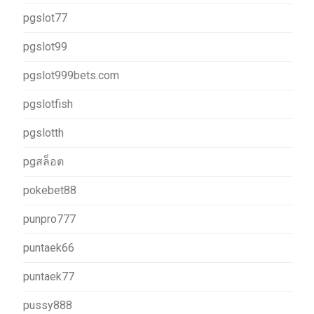
pgslot77
pgslot99
pgslot999bets.com
pgslotfish
pgslotth
pgสล็อต
pokebet88
punpro777
puntaek66
puntaek77
pussy888