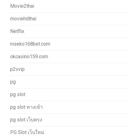
Movie2thai
moviehdthai
Netflix
niseko168bet.com
okcasino159.com
p2vvip
pg
pg slot
pg slot ทางเข้า
pg slot เว็บตรง
PG Slot เว็บใหม่