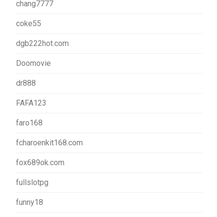
chang7777
coke55
dgb222hot.com
Doomovie
dr888
FAFA123
faro168
fcharoenkit168.com
fox689ok.com
fullslotpg
funny18