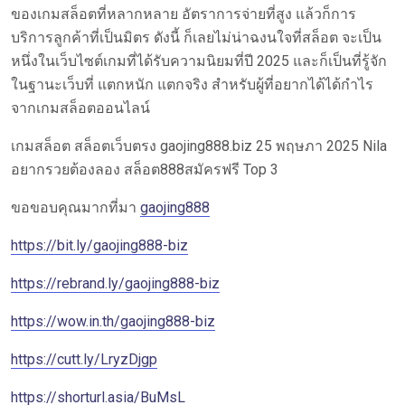
ของเกมสล็อตที่หลากหลาย อัตราการจ่ายที่สูง แล้วก็การ
บริการลูกค้าที่เป็นมิตร ดังนี้ ก็เลยไม่น่าฉงนใจที่สล็อต จะเป็น
หนึ่งในเว็บไซต์เกมที่ได้รับความนิยมที่ปี 2025 และก็เป็นที่รู้จัก
ในฐานะเว็บที่ แตกหนัก แตกจริง สำหรับผู้ที่อยากได้ได้กำไร
จากเกมสล็อตออนไลน์
เกมสล็อต สล็อตเว็บตรง gaojing888.biz 25 พฤษภา 2025 Nila
อยากรวยต้องลอง สล็อต888สมัครฟรี Top 3
ขอขอบคุณมากที่มา
gaojing888
https://bit.ly/gaojing888-biz
https://rebrand.ly/gaojing888-biz
https://wow.in.th/gaojing888-biz
https://cutt.ly/LryzDjgp
https://shorturl.asia/BuMsL