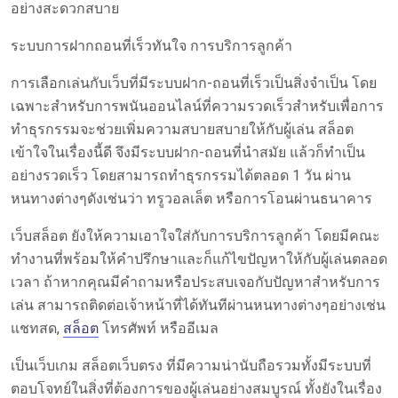
อย่างสะดวกสบาย
ระบบการฝากถอนที่เร็วทันใจ การบริการลูกค้า
การเลือกเล่นกับเว็บที่มีระบบฝาก-ถอนที่เร็วเป็นสิ่งจำเป็น โดย
เฉพาะสำหรับการพนันออนไลน์ที่ความรวดเร็วสำหรับเพื่อการ
ทำธุรกรรมจะช่วยเพิ่มความสบายสบายให้กับผู้เล่น สล็อต
เข้าใจในเรื่องนี้ดี จึงมีระบบฝาก-ถอนที่นำสมัย แล้วก็ทำเป็น
อย่างรวดเร็ว โดยสามารถทำธุรกรรมได้ตลอด 1 วัน ผ่าน
หนทางต่างๆดังเช่นว่า ทรูวอลเล็ต หรือการโอนผ่านธนาคาร
เว็บสล็อต ยังให้ความเอาใจใส่กับการบริการลูกค้า โดยมีคณะ
ทำงานที่พร้อมให้คำปรึกษาและก็แก้ไขปัญหาให้กับผู้เล่นตลอด
เวลา ถ้าหากคุณมีคำถามหรือประสบเจอกับปัญหาสำหรับการ
เล่น สามารถติดต่อเจ้าหน้าที่ได้ทันทีผ่านหนทางต่างๆอย่างเช่น
แชทสด,
สล็อต
โทรศัพท์ หรืออีเมล
เป็นเว็บเกม สล็อตเว็บตรง ที่มีความน่านับถือรวมทั้งมีระบบที่
ตอบโจทย์ในสิ่งที่ต้องการของผู้เล่นอย่างสมบูรณ์ ทั้งยังในเรื่อง