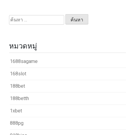
ค้นหา
สำหรับ:
หมวดหมู่
1688sagame
168slot
188bet
188betth
1xbet
888pg