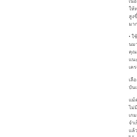
เนื
ให้
สูงข
มาก
• ใ
นมา
คุณ
แนะ
เคร
เลือ
บัน
แม้
ไม่
เกม
จำเ
แล้