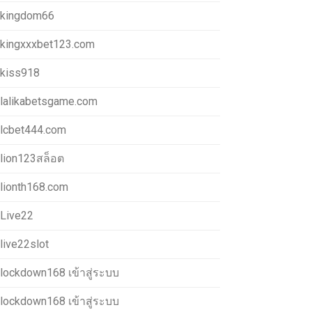
kingdom66
kingxxxbet123.com
kiss918
lalikabetsgame.com
lcbet444.com
lion123สล็อต
lionth168.com
Live22
live22slot
lockdown168 เข้าสู่ระบบ
lockdown168 เข้าสู่ระบบ