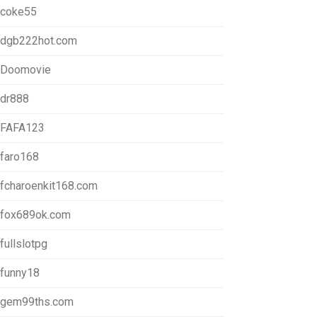
coke55
dgb222hot.com
Doomovie
dr888
FAFA123
faro168
fcharoenkit168.com
fox689ok.com
fullslotpg
funny18
gem99ths.com