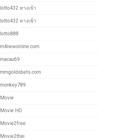
lotto432 ทางเข้า
lotto432 ทางเข้า
lotto888
m4newonline.com
macau69
mmgoldsbets.com
monkey789
Movie
Movie HD
Movie2free
Movie2thai