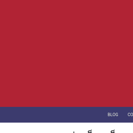
Skip
to
content
BLOG
C