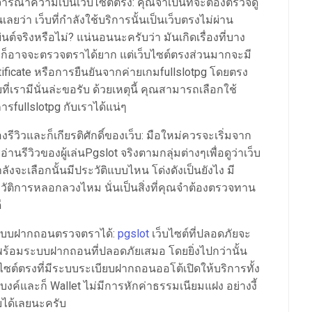
ิจารณาความเป็นเว็บไซต์ตรง: คุณจำเป็นที่จะต้องตรวจดู
เลยว่า เว็บที่กำลังใช้บริการนั้นเป็นเว็บตรงไม่ผ่าน
่นต์จริงหรือไม่? แน่นอนนะครับว่า มันเกิดเรื่องที่บาง
้งก็อาจจะตรวจตราได้ยาก แต่เว็บไซต์ตรงส่วนมากจะมี
tificate หรือการยืนยันจากค่ายเกมfullslotpg โดยตรง
ที่เรามีนั่นล่ะขอรับ ด้วยเหตุนี้ คุณสามารถเลือกใช้
การfullslotpg กับเราได้แน่ๆ
งรีวิวและก็เกียรติศักดิ์ของเว็บ: มือใหม่ควรจะเริ่มจาก
่านรีวิวของผู้เล่นPgslot จริงตามกลุ่มต่างๆเพื่อดูว่าเว็บ
ำลังจะเลือกนั้นมีประวัติแบบไหน โด่งดังเป็นยังไง มี
วัติการหลอกลวงไหม นั่นเป็นสิ่งที่คุณจำต้องตรวจทาน
ี
ะบบฝากถอนตรวจตราได้:
pgslot
เว็บไซต์ที่ปลอดภัยจะ
ร้อมระบบฝากถอนที่ปลอดภัยเสมอ โดยยิ่งไปกว่านั้น
บไซต์ตรงที่มีระบบระเบียบฝากถอนออโต้เปิดให้บริการทั้ง
แบงค์และก็ Wallet ไม่มีการหักค่าธรรมเนียมแฝง อย่างงี้
ได้เลยนะครับ