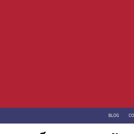
Skip
to
content
BLOG
C