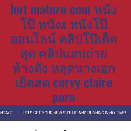
hot mature com หนัง
โป๊ หนังx หนังโป๊
ออนไลน์ คลิปโป๊เด็ด
สุด คลิปแอบถ่าย
ห้างดัง หลุดนางเอก
เย็ดสด curvy claire
porn
ONTACT
LETS GET YOUR NEW SITE UP AND RUNNING IN NO TIME!