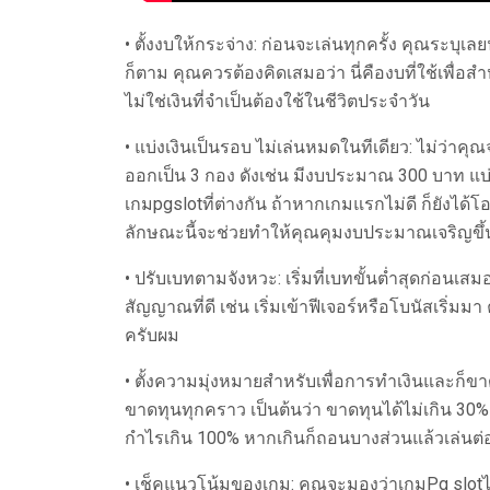
• ตั้งงบให้กระจ่าง: ก่อนจะเล่นทุกครั้ง คุณระบุเ
ก็ตาม คุณควรต้องคิดเสมอว่า นี่คืองบที่ใช้เพื่อ
ไม่ใช่เงินที่จำเป็นต้องใช้ในชีวิตประจำวัน
• แบ่งเงินเป็นรอบ ไม่เล่นหมดในทีเดียว: ไม่ว่าค
ออกเป็น 3 กอง ดังเช่น มีงบประมาณ 300 บาท แบ
เกมpgslotที่ต่างกัน ถ้าหากเกมแรกไม่ดี ก็ยังได้
ลักษณะนี้จะช่วยทำให้คุณคุมงบประมาณเจริญขึ้นแ
• ปรับเบทตามจังหวะ: เริ่มที่เบทขั้นต่ำสุดก่อนเ
สัญญาณที่ดี เช่น เริ่มเข้าฟีเจอร์หรือโบนัสเริ่
ครับผม
• ตั้งความมุ่งหมายสำหรับเพื่อการทำเงินและก็
ขาดทุนทุกคราว เป็นต้นว่า ขาดทุนได้ไม่เกิน 30% 
กำไรเกิน 100% หากเกินก็ถอนบางส่วนแล้วเล่นต่
• เช็คแนวโน้มของเกม: คุณจะมองว่าเกมPg slotไห