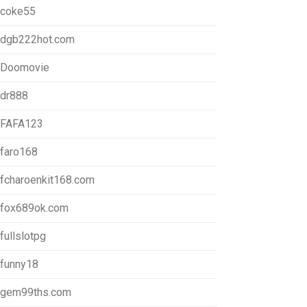
coke55
dgb222hot.com
Doomovie
dr888
FAFA123
faro168
fcharoenkit168.com
fox689ok.com
fullslotpg
funny18
gem99ths.com