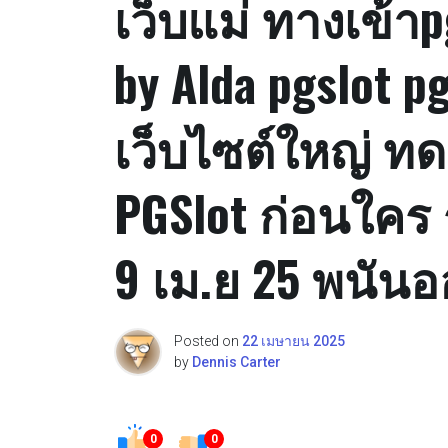
เว็บแม่ ทางเข้าp
by Alda pgslot pg
เว็บไซต์ใหญ่ ท
PGSlot ก่อนใคร 
9 เม.ย 25 พนัน
Posted on
22 เมษายน 2025
by
Dennis Carter
0
0