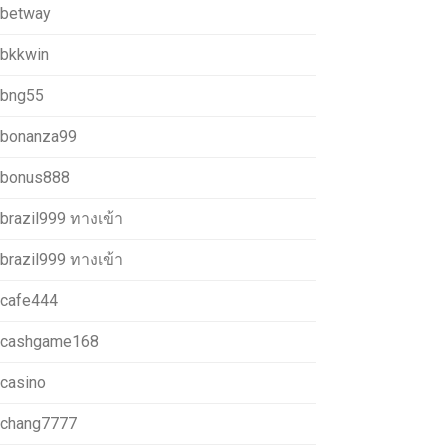
betway
bkkwin
bng55
bonanza99
bonus888
brazil999 ทางเข้า
brazil999 ทางเข้า
cafe444
cashgame168
casino
chang7777