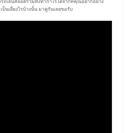
ารถเล่นสล็อตรวมทั้งทำกำไรได้จากที่คุณอยากอย่าง
เป็นเยี่ยงไรบ้างนั้น มาดูกันเลยขอรับ