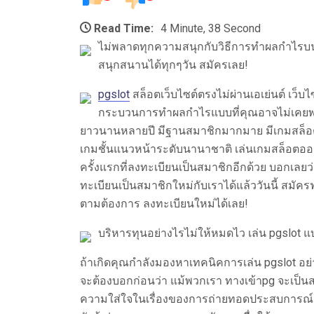
Read Time:
4 Minute, 38 Second
ไม่พลาดทุกความสนุกกับวิธีการทำผลกำไรบน p
สนุกสนานได้ทุกๆวัน สมัครเลย!
pgslot
สล็อตเว็บไซต์ตรงไม่ผ่านเอเย่นต์ เว็
กระบวนการทำผลกำไรแบบที่คุณอาจไม่เคยพบม
ยาวนานหลายปี มีฐานสมาชิกมากมาย มีเกมสล็อตให
เกมชั้นแนวหน้าระดับนานาชาติ เล่นเกมสล็อตออนไลน
ครั้งแรกที่ลงทะเบียนเป็นสมาชิกอีกด้วย บอกเลยว่
ทะเบียนเป็นสมาชิกใหม่กับเราได้แล้ววันนี้ สมัคร
ตามต้องการ ลงทะเบียนใหม่ได้เลย!
บริหารทุนอย่างไรไม่ให้หมดไว เล่น pgslot แ
ถ้าเกิดคุณกำลังมองหาเทคนิคการเล่น pgslot อย
จะต้องบอกก่อนว่า แม้พวกเรา ทางเข้าpg จะเป็นสล็
ความใส่ใจในเรื่องของการถ่ายทอดประสบการณ์แ