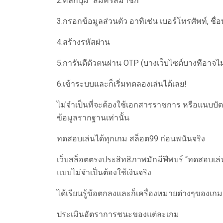
2.คลิกปุ่ม “สมัครสมาชิก”
3.กรอกข้อมูลส่วนตัว อาทิเช่น เบอร์โทรศัพท์, ชื่
4.สร้างรหัสผ่าน
5.การันตีตัวตนผ่าน OTP (บางเว็บไซต์บางทีอาจไ
6.เข้าระบบและก็เริ่มทดลองเล่นได้เลย!
ไม่จำเป็นที่จะต้องใช้เอกสารราชการ หรือแนบบ
ข้อมูลรากฐานเท่านั้น
ทดสอบเล่นได้ทุกเกม สล็อต99 ก่อนพนันจริง
เว็บสล็อตตรงประสิทธิภาพมักมีฟีพบร์ “ทดสอบเล่น
แบบไม่จำเป็นต้องใช้เงินจริง
ได้เรียนรู้ข้อตกลงและก็เครื่องหมายต่างๆของเกม
ประเมินอัตราการชนะของแต่ละเกม