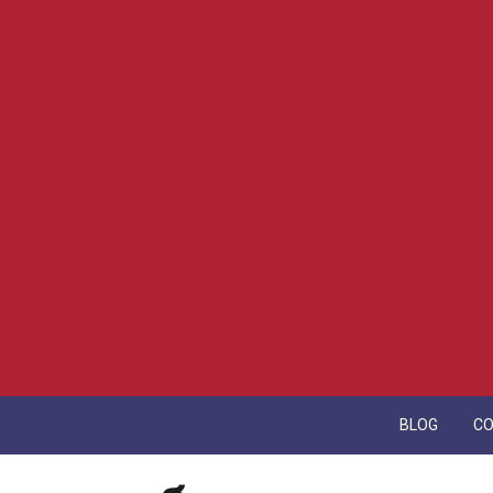
Skip
to
content
BLOG
C