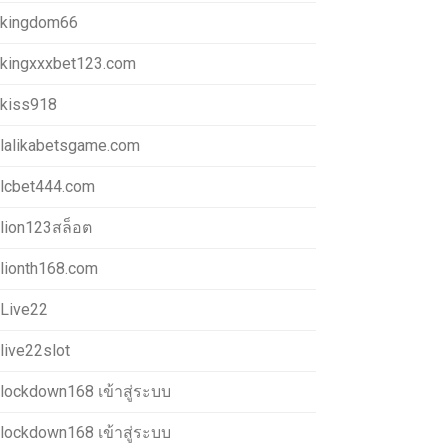
kingdom66
kingxxxbet123.com
kiss918
lalikabetsgame.com
lcbet444.com
lion123สล็อต
lionth168.com
Live22
live22slot
lockdown168 เข้าสู่ระบบ
lockdown168 เข้าสู่ระบบ