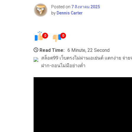
Posted on
7 สิงหาคม 2025
by
Dennis Carter
0
0
Read Time:
6 Minute, 22 Second
สล็อต99 เว็บตรงไม่ผ่านเอเย่นต์ แตกง่าย จ่าย
ฝาก-ถอนไม่มีอย่างต่ำ