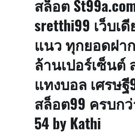
สล็อต St99a.com
sretthi99 เว็บเด
แนว ทุกยอดฝาก
ล้านเปอร์เซ็นต์
แทงบอล เศรษฐี9
สล็อต99 ครบกว่าน
54 by Kathi