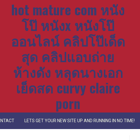
hot mature com หนัง
โป๊ หนังx หนังโป๊
ออนไลน์ คลิปโป๊เด็ด
สุด คลิปแอบถ่าย
ห้างดัง หลุดนางเอก
เย็ดสด curvy claire
porn
ONTACT
LETS GET YOUR NEW SITE UP AND RUNNING IN NO TIME!