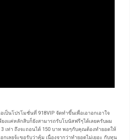
อเป็นโปรโมชั่นที่ 918VIP จัดทำขึ้นเพื่อเอาอกเอาใจ
พียงแค่หลักสิบก็ยังสามารถรับโบนัสฟรีๆได้เลยครับผม
อด 3 เท่า ถึงจะถอนได้ 150 บาท พอๆกับคุณต้องทำยอดให้
บอกเลยจ้ะขอรับว่าคุ้ม เนื่องจากว่าทำยอดไม่เยอะ กับทุน