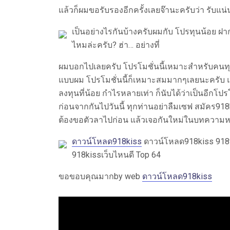
แล้วก็ผมขอรับรองอีกครั้งเลยจ๊านะครับว่า รับแน
เป็นอย่างไรกันบ้างครับผมกับ โปรทุนน้อย ฝา
ไหมล่ะครับ? ฮ่า… อย่างที่
ผมบอกไปเลยครับ โปรโมชั่นนี้เหมาะสำหรับคนทุนน
แบบผม โปรโมชั่นนี้ก็เหมาะสมมากๆเลยนะครับ แ
ลงทุนที่น้อย กำไรหลายเท่า ก็นับได้ว่าเป็นอีกโป
ก่อนจากกันไปวันนี้ ทุกท่านอย่าลืมเซฟ สมัคร918
ต้องขอตัวลาไปก่อน แล้วเจอกันใหม่ในบทความหน
ดาวน์โหลด918kiss
ดาวน์โหลด918kiss 918vip
918kissเว็บไหนดี Top 64
ขอขอบคุณมากby web
ดาวน์โหลด918kiss