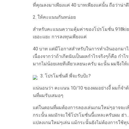
ที่คุณลงมาเพียงแค่ 40 บาทเพียงแค่นั้น ถือว่าน่
2. ให้คะแนนกันหน่อย
สำหรับคะแนนความคุ้มค่าของโปรโมชั่น 918kiss เข้
เยอะแยะ การลงทุนเพียงแค่
40 บาท แต่มีโอกาสสำหรับในการทำเงินออกมาได้
เนื่องจากว่าถ้าเกิดนับเป็นผลกำไรจริงๆก็คือ กำ
มากไม่น้อยเลยทีเดียวเลยนะครับ ฉะนั้น ผมจึงให้
3. โปรโมชั่นดี พี่จะรับป้ะ?
แน่นอนว่า คะแนน 10/10 ของผมอย่างงี้ ผมก็จำต้อ
นที่ผมรับเสมอๆ
แต่ในตอนที่ผมต้องการลองเล่นเกมใหม่ๆอาจจะเพื
กระนั้น ผมมักจะใช้โปรโมชั่นนี้แหละครับผม ฮ่า
แปลงเกมใหม่ๆเล่น แม้กระนั้นยังไม่ต้องการใช้