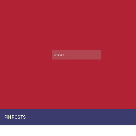
ค้นหา
สำหรับ:
PIN POSTS