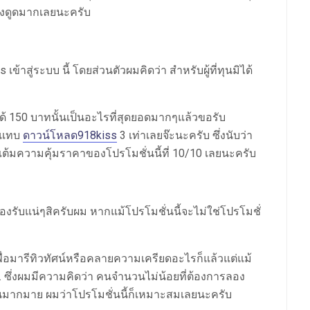
าดึงดูดมากเลยนะครับ
าสู่ระบบ นี้ โดยส่วนตัวผมคิดว่า สำหรับผู้ที่ทุนมิได้
 150 บาทนั้นเป็นอะไรที่สุดยอดมากๆแล้วขอรับ
ไรแทบ
ดาวน์โหลด918kiss
3 เท่าเลยจ๊ะนะครับ ซึ่งนับว่า
แต้มความคุ้มราคาของโปรโมชั่นนี้ที่ 10/10 เลยนะครับ
งรับแน่ๆสิครับผม หากแม้โปรโมชั่นนี้จะไม่ใช่โปรโมชั่
่อมารีทิวทัศน์หรือคลายความเครียดอะไรก็แล้วแต่แม้
… ซึ่งผมมีความคิดว่า คนจำนวนไม่น้อยที่ต้องการลอง
ทุนมากมาย ผมว่าโปรโมชั่นนี้ก็เหมาะสมเลยนะครับ