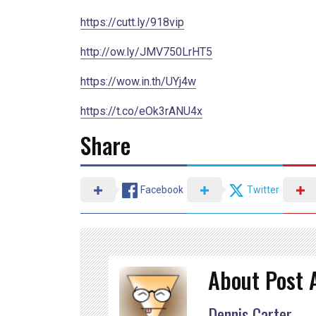
https://cutt.ly/918vip
http://ow.ly/JMV750LrHT5
https://wow.in.th/UYj4w
https://t.co/eOk3rANU4x
Share
Facebook
Twitter
About Post 
Dennis Carter