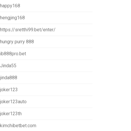
happy168
hengjing168
https://sretthi99.bet/enter/
hungry purry 888
ib888pro.bet
Jinda55
jinda888
joker123
joker123auto
joker123th
kimchibetbet.com