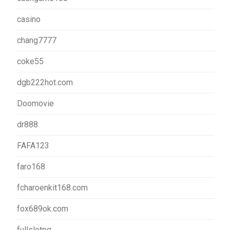
casino
chang7777
coke55
dgb222hot.com
Doomovie
dr888
FAFA123
faro168
fcharoenkit168.com
fox689ok.com
fullslotpg