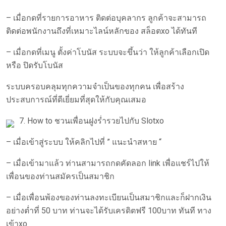
– เมื่อกดที่รายการอาหาร ติดต่อบุคลากร ลูกค้าจะสามารถ
ติดต่อพนักงานถึงที่เหมาะไลน์หลักของ สล็อตxo ได้ทันที
– เมื่อกดที่เมนู ตั้งค่าโบนัส ระบบจะขึ้นว่า ให้ลูกค้าเลือกเปิด
หรือ ปิดรับโบนัส
ระบบครอบคลุมทุกความจำเป็นของทุกคน เพื่อสร้าง
ประสบการณ์ที่ดีเยี่ยมที่สุดให้กับคุณเสมอ
7. How to ชวนเพื่อนฝูงร่ำรวยไปกับ Slotxo
– เมื่อเข้าสู่ระบบ ให้คลิกไปที่ ” แนะนำสหาย “
– เมื่อเข้ามาแล้ว ท่านสามารถกดคัดลอก link เพื่อแชร์ไปให้
เพื่อนของท่านสมัครเป็นสมาชิก
– เมื่อเพื่อนพ้องของท่านลงทะเบียนเป็นสมาชิกและก็ฝากเงิน
อย่างต่ำที่ 50 บาท ท่านจะได้รับเครดิตฟรี 100บาท ทันที ทาง
เข้าxo