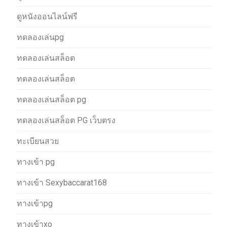
ดูหนังออนไลน์ฟรี
ทดลองเล่นpg
ทดลองเล่นสล็อต
ทดลองเล่นสล็อต
ทดลองเล่นสล็อต pg
ทดลองเล่นสล็อต PG เว็บตรง
ทะเบียนสวย
ทางเข้า pg
ทางเข้า Sexybaccarat168
ทางเข้าpg
ทางเข้าxo