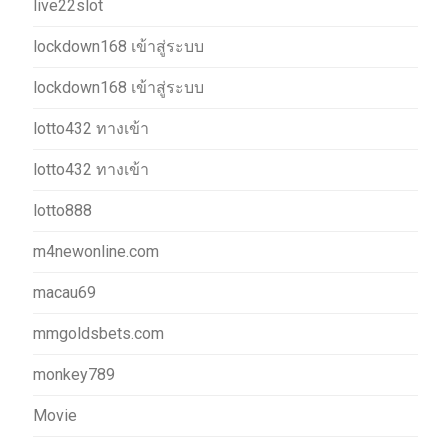
live22slot
lockdown168 เข้าสู่ระบบ
lockdown168 เข้าสู่ระบบ
lotto432 ทางเข้า
lotto432 ทางเข้า
lotto888
m4newonline.com
macau69
mmgoldsbets.com
monkey789
Movie