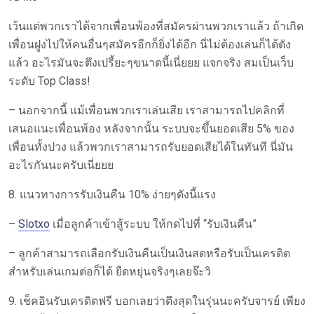
เว้นแต่พวกเราได้จากเพื่อนพ้องที่สมัครผ่านพวกเราแล้ว ถ้าเกิด
เพื่อนฝูงไปให้คนอื่นๆสมัครอีกก็ยิ่งได้อีก นี่ไม่ต้องเล่นก็ได้ตัง
แล้ว อะไรมันจะตึงเปรี้ยะๆขนาดนี้เนี่ยยย แจกจริง สมเป็นเว็บ
ระดับ Top Class!
– นอกจากนี้ แม้เพื่อนพวกเราเล่นเสีย เราสามารถไปคลิกที่
เสนอแนะเพื่อนพ้อง หลังจากนั้น ระบบจะขึ้นยอดเสีย 5% ของ
เพื่อนทั้งปวง แล้วพวกเราสามารถรับยอดเสียได้ในทันที นี่มัน
อะไรกันนะครับเนี่ยยย
8. แนวทางการรับเงินคืน 10% ง่ายๆดังนี้แรง
–
Slotxo
เมื่อลูกค้าเข้าสู้ระบบ ให้กดไปที่ “รับเงินคืน”
– ลูกค้าสามารถเลือกรับเงินคืนเป็นเงินสดหรือรับเป็นเครดิต
สำหรับเล่นเกมต่อก็ได้ ยืดหยุ่นจริงๆเลยจ๊ะวิ
9. เช็คอินรับเครดิตฟรี บอกเลยว่าตึงสุดในรุ่นนะครับจารย์ เพียง