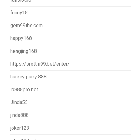
funny18
gem99ths.com
happy168
hengjing168
https://sretthi99.bet/enter/
hungry purry 888
ib888pro.bet
Jinda55
jinda888
joker123