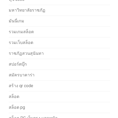
มหาวิทยาลัยราชภัฏ
มันนี่เกม
รวมเกมสล็อต
รวมเว็บสล็อต
ราชภัฏสวนสุนันทา
สปอร์ตบุ๊ก
สมัครบาคาร่า
สร้าง qr code
สล็อต
สล็อต pg