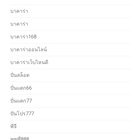
บาคาร่า
บาคาร่า
บาคาร่า168
บาคาร่าออนไลน์
บาคาร่าเว็บไหนดี
ปั่นสล็อต
ปั่นแตก66
ปั่นแตก77
ปันโปร777
พีจี
พุซซี่888