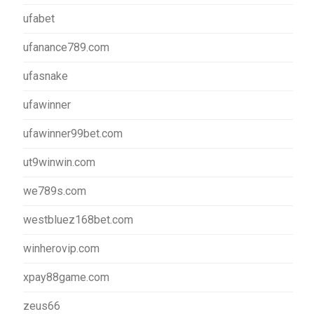
ufabet
ufanance789.com
ufasnake
ufawinner
ufawinner99bet.com
ut9winwin.com
we789s.com
westbluez168bet.com
winherovip.com
xpay88game.com
zeus66