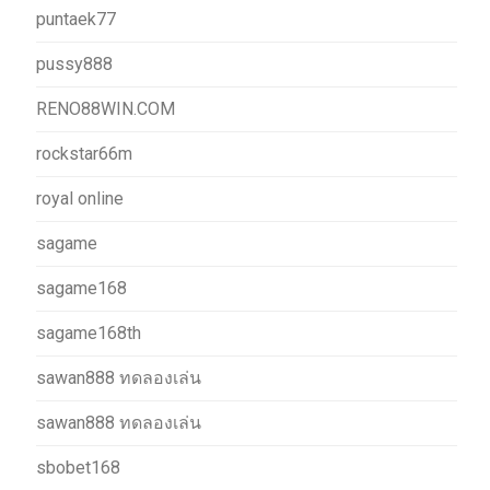
puntaek77
pussy888
RENO88WIN.COM
rockstar66m
royal online
sagame
sagame168
sagame168th
sawan888 ทดลองเล่น
sawan888 ทดลองเล่น
sbobet168