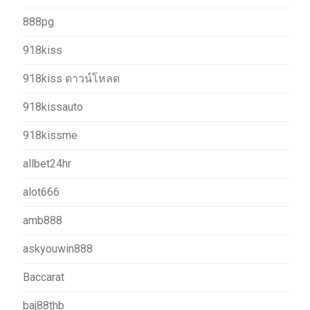
888pg
918kiss
918kiss ดาวน์โหลด
918kissauto
918kissme
allbet24hr
alot666
amb888
askyouwin888
Baccarat
baj88thb