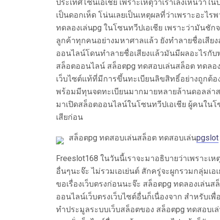
ประเทศโซนเอเชีย เพราะเหตุว่าเราเล็งเห็นว่าในประ
เป็นดอกเห็ด โน่นเลยเป็นเหตุผลที่ว่าเพราะอะไร
ทดลองเล่นpg ในโซนทวีปเอเชีย เพราะว่ามันชั
ลูกค้าทุกคนอย่างมหาศาลแล้ว ยังทำลายชื่อเสีย
ออนไลน์โดนทำลายชื่อเสียงแล้วมันมีผลอะไรกับพวก
สล็อตออนไลน์ สล็อตpg ทดสอบเล่นสล็อต ทดลองเล
เว็บไซต์แท้ที่มีการขึ้นทะเบียนลิขสิทธิ์อย่างถูกต
พร้อมมีทุนจดทะเบียนมากมายหลายล้านดอลล่าสหร
มาเปิดสล็อตออนไลน์ในโซนทวีปเอเชีย ผู้คนในโซนน
เสียก่อน
สล็อตpg ทดสอบเล่นสล็อต ทดสอบเล่น
pgslot
Freeslot168 ในวันนี้เราจะมาอธิบายว่าเพราะเหตุไ
อื่นๆนะจ๊ะ ไม่รวมเอเย่นต์ สักครู่จะผูกรวมกลุ่มเอ
ขอเรื่องเว็บตรงก่อนนะจ๊ะ สล็อตpg ทดลองเล่นสล็อ
ออนไลน์เว็บตรงเว็บไซต์อื่นก็เนื่องจาก สำหรับเพื่
ทำประมูลระบบเว็บสล็อตของ สล็อตpg ทดสอบเล