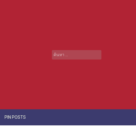
ค้นหา
สำหรับ:
PIN POSTS