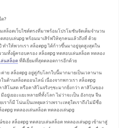
ใด?
่ยมสล็อตเว็บไซต์ตรงที่มาพร้อมโปรโมชันจัดเต็มจำนวน
สอบเล่นpg พร้อมมาเสิร์ฟให้ทุกคนแล้วถึงที่ ด้วย
ทำให้พวกเรา สล็อตpg ได้ก้าวขึ้นมาอยู่จุดสูงสุดใน
ยวรวมทั้งผู้ครอบครอง สล็อตpg ทดสอบเล่นสล็อต ทดลอง
ล่นสล็อต
ที่ดีเยี่ยมที่สุดตลอดการอีกด้วย
่าย สล็อตpg อยู่คู่กับโลกใบนี้มากมายเป็นเวลานาน
มากในด้านสล็อตออนไลน์ เนื่องจากพกวเรา สล็อตpg
คาสิโนสด หรือคาสิโนจริงๆซะมากยิ่งกว่า คาสิโนของ
ยู่เยอะแยะหลายที่ทั้งโลก ไม่ว่าจะเป็น อังกฤษ จีน
เราก็มี โน่นเป็นเหตุผลว่าเพราะเหตุใดเราถึงไม่มีชื่อ
ล็อตpg ทดลองเล่นสล็อต ทดลองเล่นpg
ของ สล็อตpg ทดสอบเล่นสล็อต ทดลองเล่นpg เข้ามาสู่