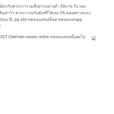
มัครกับพวกเรารวมทั้งฝากอย่างต่ำ 50บาท รับ เลย
เสียเท่าไร พวกเรารอรับตังฟรีได้เลย 5% ตลอดกาลแรง
ันนะจ๊ะ pg slot ทดลองเล่นสล็อต ทดลองเล่นpg
!
2023 Charmain casino online ทดลองเล่นสล็อตเว็บ