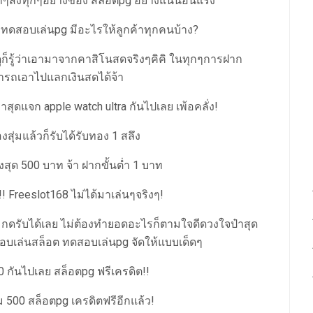
ทุกๆสิ่งทุกๆอย่างของ สล็อตpg อย่างแน่นอนแรง
ทดสอบเล่นpg มีอะไรให้ลูกค้าทุกคนบ้าง?
ก็รู้ว่าเอามาจากคาสิโนสดจริงๆคิคิ ในทุกๆการฝาก
ารถเอาไปแลกเงินสดได้จ้า
สุดแจก apple watch ultra กันไปเลย เพ้อคลั่ง!
องสุ่มแล้วก็รับได้รับทอง 1 สลึง
สุด 500 บาท จ้า ฝากขั้นต่ำ 1 บาท
! Freeslot168 ไม่ได้มาเล่นๆจริงๆ!
 กดรับได้เลย ไม่ต้องทำยอดอะไรก็ตามใจดีดวงใจป๋าสุด
อบเล่นสล็อต ทดสอบเล่นpg จัดให้แบบเด็ดๆ
00 กันไปเลย สล็อตpg ฟรีเครดิต!!
่ม 500 สล็อตpg เครดิตฟรีอีกแล้ว!