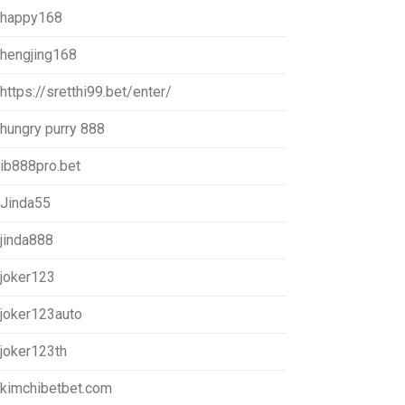
happy168
hengjing168
https://sretthi99.bet/enter/
hungry purry 888
ib888pro.bet
Jinda55
jinda888
joker123
joker123auto
joker123th
kimchibetbet.com