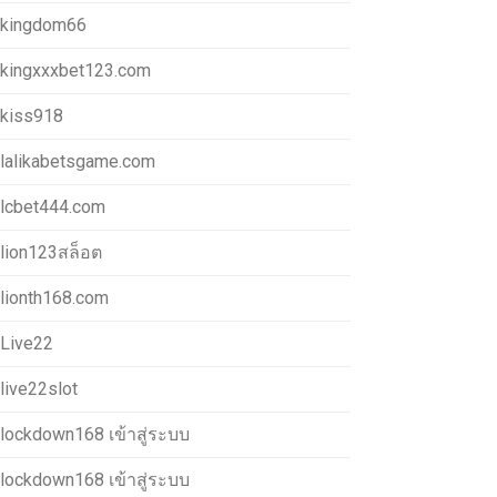
kingdom66
kingxxxbet123.com
kiss918
lalikabetsgame.com
lcbet444.com
lion123สล็อต
lionth168.com
Live22
live22slot
lockdown168 เข้าสู่ระบบ
lockdown168 เข้าสู่ระบบ