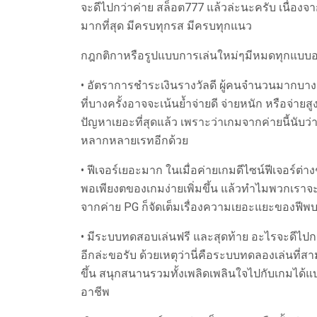
จะดีไปกว่าค่าย สล็อต777 แล้วล่ะนะครับ เนื่อง
มากที่สุด มีครบทุกรส มีครบทุกแนว
กฎกติกาหรือรูปแบบการเล่นใหม่ๆมีหมดทุกแบบอ
• อัตราการชำระเงินรางวัลดี ผู้คนจำนวนมากบา
ที่บางครั้งอาจจะเน้นย้ำจ่ายดี จ่ายหนัก หรือจ่า
ปัญหาเยอะที่สุดแล้ว เพราะว่าเกมจากค่ายนี้นับว่า
หลากหลายเรทอีกด้วย
• ฟีเจอร์เยอะมาก ในเมื่อค่ายเกมดีไซน์ฟีเจอร์ต่า
พอเพียงตของเกมง่ายเพิ่มขึ้น แล้วทำไมพวกเราจะไ
จากค่าย PG ก็จัดเต็มเรื่องความเยอะแยะของฟีพ
• มีระบบทดสอบเล่นฟรี และสุดท้าย อะไรจะดีไป
อีกล่ะขอรับ ด้วยเหตุว่านี่คือระบบทดลองเล่นที่สาม
ขึ้น สนุกสนานรวมทั้งเพลิดเพลินใจไปกับเกมได้แบ
อาชีพ