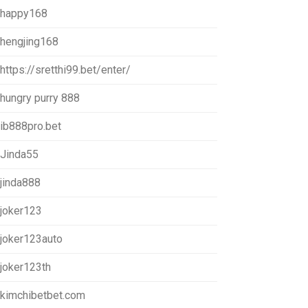
happy168
hengjing168
https://sretthi99.bet/enter/
hungry purry 888
ib888pro.bet
Jinda55
jinda888
joker123
joker123auto
joker123th
kimchibetbet.com