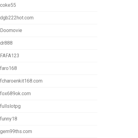
coke55
dgb222hot.com
Doomovie
dr888
FAFA123
faro168
fcharoenkit168.com
fox689ok.com
fullslotpg
funny18
gem99ths.com