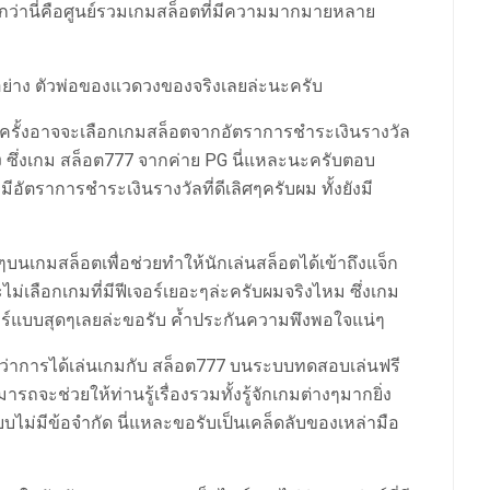
จากว่านี่คือศูนย์รวมเกมสล็อตที่มีความมากมายหลาย
ย่าง ตัวพ่อของแวดวงของจริงเลยล่ะนะครับ
งครั้งอาจจะเลือกเกมสล็อตจากอัตราการชำระเงินรางวัล
ยสูง ซึ่งเกม สล็อต777 จากค่าย PG นี่แหละนะครับตอบ
มีอัตราการชำระเงินรางวัลที่ดีเลิศๆครับผม ทั้งยังมี
งๆบนเกมสล็อตเพื่อช่วยทำให้นักเล่นสล็อตได้เข้าถึงแจ็ก
ม่เลือกเกมที่มีฟีเจอร์เยอะๆล่ะครับผมจริงไหม ซึ่งเกม
บร์แบบสุดๆเลยล่ะขอรับ ค้ำประกันความพึงพอใจแน่ๆ
กว่าการได้เล่นเกมกับ สล็อต777 บนระบบทดสอบเล่นฟรี
ารถจะช่วยให้ท่านรู้เรื่องรวมทั้งรู้จักเกมต่างๆมากยิ่ง
บไม่มีข้อจำกัด นี่แหละขอรับเป็นเคล็ดลับของเหล่ามือ