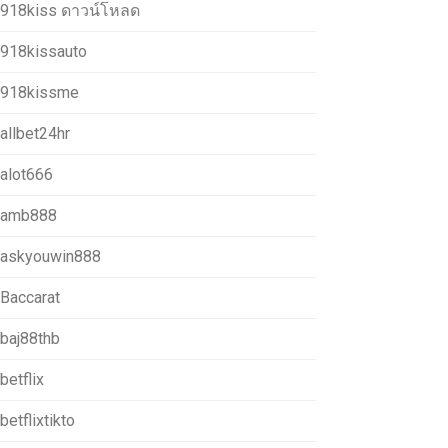
918kiss ดาวน์โหลด
918kissauto
918kissme
allbet24hr
alot666
amb888
askyouwin888
Baccarat
baj88thb
betflix
betflixtikto