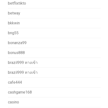
betflixtikto
betway
bkkwin
bng55
bonanza99
bonus888
brazil999 ทางเข้า
brazil999 ทางเข้า
cafe444
cashgame168
casino