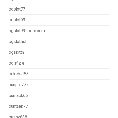
pgslot77
pgslot99
pgslot999bets.com
pgslotfish
pgslotth
pgสล็อต
pokebet88
punpro777
puntaek66
puntaek77
pussy888