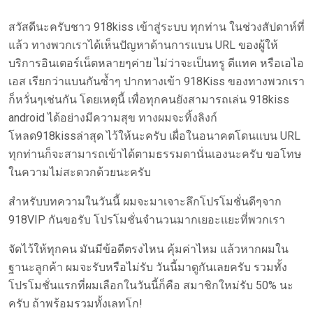
สวัสดีนะครับชาว 918kiss เข้าสู่ระบบ ทุกท่าน ในช่วงสัปดาห์ที่
แล้ว ทางพวกเราได้เห็นปัญหาด้านการแบน URL ของผู้ให้
บริการอินเตอร์เน็ตหลายๆค่าย ไม่ว่าจะเป็นทรู ดีแทค หรือเอไอ
เอส เรียกว่าแบนกันซ้ำๆ ปากทางเข้า 918Kiss ของทางพวกเรา
ก็หวั่นๆเช่นกัน โดยเหตุนี้ เพื่อทุกคนยังสามารถเล่น 918kiss
android ได้อย่างมีความสุข ทางผมจะทิ้งลิงก์
โหลด918kissล่าสุด ไว้ให้นะครับ เผื่อในอนาคตโดนแบน URL
ทุกท่านก็จะสามารถเข้าได้ตามธรรมดานั่นเองนะครับ ขอโทษ
ในความไม่สะดวกด้วยนะครับ
สำหรับบทความในวันนี้ ผมจะมาเจาะลึกโปรโมชั่นดีๆจาก
918VIP กันขอรับ โปรโมชั่นจำนวนมากเยอะแยะที่พวกเรา
จัดไว้ให้ทุกคน มันมีข้อดีตรงไหน คุ้มค่าไหม แล้วหากผมใน
ฐานะลูกค้า ผมจะรับหรือไม่รับ วันนี้มาดูกันเลยครับ รวมทั้ง
โปรโมชั่นแรกที่ผมเลือกในวันนี้ก็คือ สมาชิกใหม่รับ 50% นะ
ครับ ถ้าพร้อมรวมทั้งเลทโก!