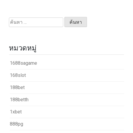
ค้นหา
สำหรับ:
หมวดหมู่
1688sagame
168slot
188bet
188betth
1xbet
888pg