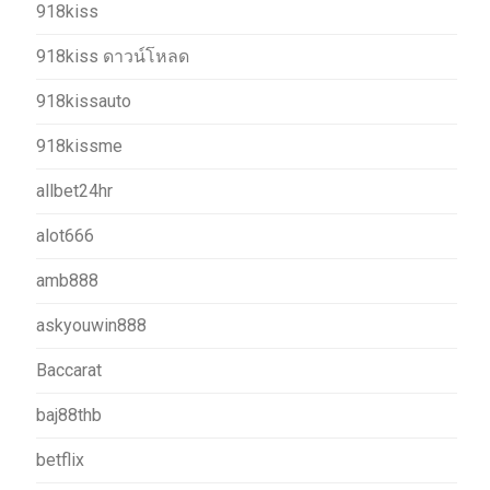
918kiss
918kiss ดาวน์โหลด
918kissauto
918kissme
allbet24hr
alot666
amb888
askyouwin888
Baccarat
baj88thb
betflix