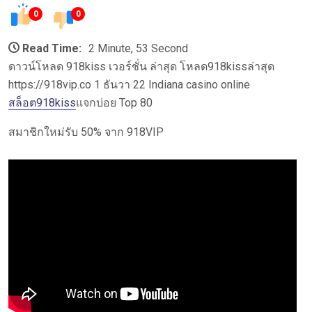
0
0
Read Time:
2 Minute, 53 Second
ดาวน์โหลด 918kiss เวอร์ชั่น ล่าสุด โหลด918kissล่าสุด
https://918vip.co 1 ธันวา 22 Indiana casino online
สล็อต918kiss
แจกบ่อย Top 80
สมาชิกใหม่รับ 50% จาก 918VIP