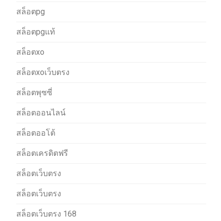
สล็อตpg
สล็อตpgแท้
สล็อตxo
สล็อตxoเว็บตรง
สล็อตพุซซี่
สล็อตออนไลน์
สล็อตออโต้
สล็อตเครดิตฟรี
สล็อตเว็บตรง
สล็อตเว็บตรง
สล็อตเว็บตรง 168