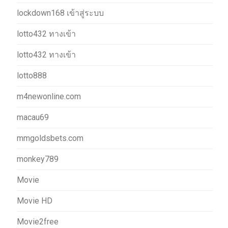
lockdown168 เข้าสู่ระบบ
lotto432 ทางเข้า
lotto432 ทางเข้า
lotto888
m4newonline.com
macau69
mmgoldsbets.com
monkey789
Movie
Movie HD
Movie2free