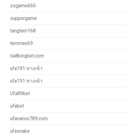
ssgame666
suppergame
tangtem168
temmax69
tia8kingbet.com
ufa191 ทางเข้า
ufa191 ทางเข้า
Ufa89bet
ufabet
ufanance789.com
ufasnake