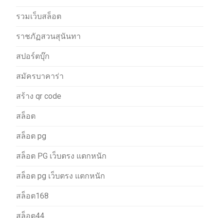
รวมเว็บสล็อต
ราชภัฏสวนสุนันทา
สปอร์ตบุ๊ก
สมัครบาคาร่า
สร้าง qr code
สล็อต
สล็อต pg
สล็อต PG เว็บตรง แตกหนัก
สล็อต pg เว็บตรง แตกหนัก
สล็อต168
สล็อต44