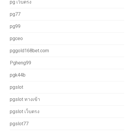
pg เว็บตรง
pg77
pg99
pgceo
pggold168bet.com
Pgheng99
pgk44b
pgslot
pgslot ทางเข้า
pgslot เว็บตรง
pgslot77