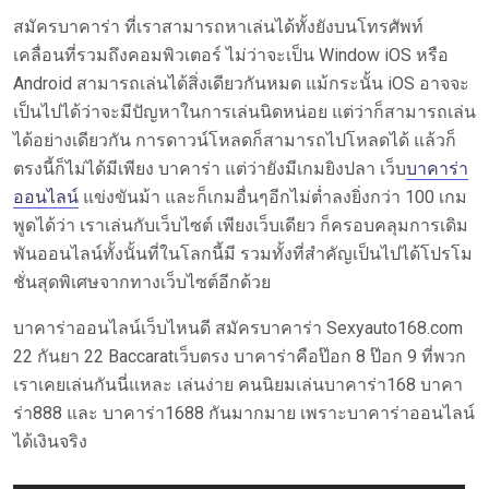
สมัครบาคาร่า ที่เราสามารถหาเล่นได้ทั้งยังบนโทรศัพท์
เคลื่อนที่รวมถึงคอมพิวเตอร์ ไม่ว่าจะเป็น Window iOS หรือ
Android สามารถเล่นได้สิ่งเดียวกันหมด แม้กระนั้น iOS อาจจะ
เป็นไปได้ว่าจะมีปัญหาในการเล่นนิดหน่อย แต่ว่าก็สามารถเล่น
ได้อย่างเดียวกัน การดาวน์โหลดก็สามารถไปโหลดได้ แล้วก็
ตรงนี้ก็ไม่ได้มีเพียง บาคาร่า แต่ว่ายังมีเกมยิงปลา เว็บ
บาคาร่า
ออนไลน์
แข่งขันม้า และก็เกมอื่นๆอีกไม่ต่ำลงยิ่งกว่า 100 เกม
พูดได้ว่า เราเล่นกับเว็บไซต์ เพียงเว็บเดียว ก็ครอบคลุมการเดิม
พันออนไลน์ทั้งนั้นที่ในโลกนี้มี รวมทั้งที่สำคัญเป็นไปได้โปรโม
ชั่นสุดพิเศษจากทางเว็บไซต์อีกด้วย
บาคาร่าออนไลน์เว็บไหนดี สมัครบาคาร่า Sexyauto168.com
22 กันยา 22 Baccaratเว็บตรง บาคาร่าคือป๊อก 8 ป๊อก 9 ที่พวก
เราเคยเล่นกันนี่แหละ เล่นง่าย คนนิยมเล่นบาคาร่า168 บาคา
ร่า888 และ บาคาร่า1688 กันมากมาย เพราะบาคาร่าออนไลน์
ได้เงินจริง