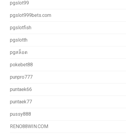
pgslot99
pgslot999bets.com
pgslotfish
pgslotth
pgสล็อต
pokebet88
punpro777
puntaek66
puntaek77
pussy888
RENO88WIN.COM