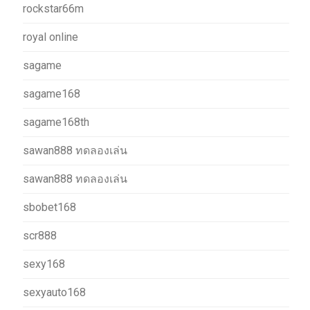
rockstar66m
royal online
sagame
sagame168
sagame168th
sawan888 ทดลองเล่น
sawan888 ทดลองเล่น
sbobet168
scr888
sexy168
sexyauto168