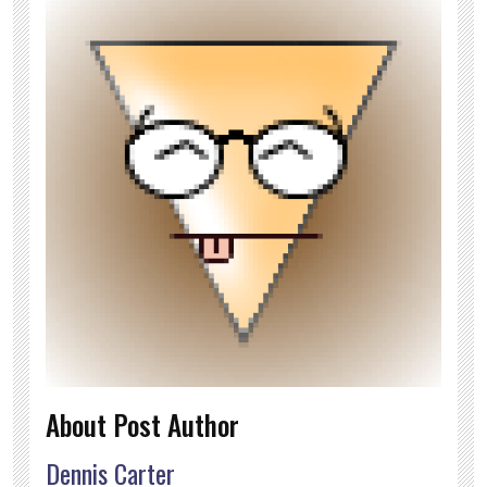
About Post Author
Dennis Carter