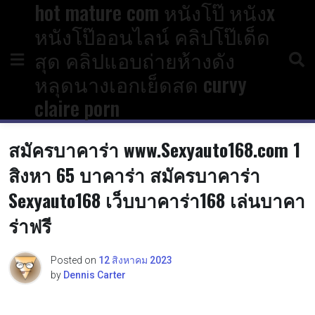
hot mature com หนังโป๊ หนังx
Skip
to
หนังโป๊ออนไลน์ คลิปโป๊เด็ด
content
สุด คลิปแอบถ่ายห้างดัง
หลุดนางเอกเย็ดสด curvy
claire porn
สมัครบาคาร่า www.Sexyauto168.com 1
สิงหา 65 บาคาร่า สมัครบาคาร่า
Sexyauto168 เว็บบาคาร่า168 เล่นบาคา
ร่าฟรี
Posted on
12 สิงหาคม 2023
by
Dennis Carter