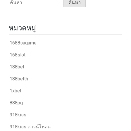
ค้นหา
สำหรับ:
หมวดหมู่
1688sagame
168slot
188bet
188betth
1xbet
888pg
918kiss
918kiss ดาวน์โหลด