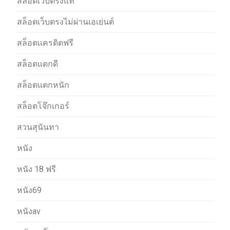
สล็อตเว็บตรงแท้
สล็อตเว็บตรงไม่ผ่านเอเย่นต์
สล็อตเเครดิตฟรี
สล็อตแตกดี
สล็อตแตกหนัก
สล็อตโจ๊กเกอร์
สวนสุนันทา
หนัง
หนัง 18 ฟรี
หนัง69
หนังav