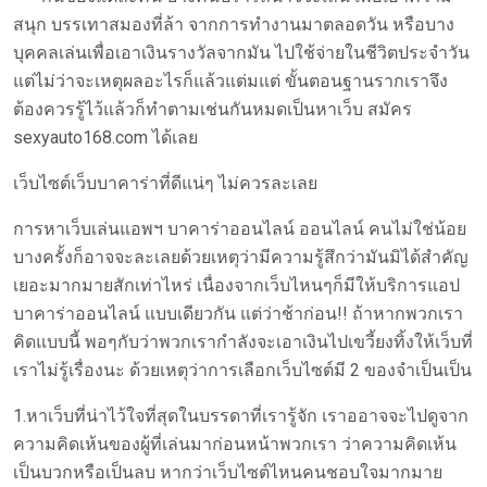
สนุก บรรเทาสมองที่ล้า จากการทำงานมาตลอดวัน หรือบาง
บุคคลเล่นเพื่อเอาเงินรางวัลจากมัน ไปใช้จ่ายในชีวิตประจำวัน
แต่ไม่ว่าจะเหตุผลอะไรก็แล้วแต่มแต่ ขั้นตอนฐานรากเราจึง
ต้องควรรู้ไว้แล้วก็ทำตามเช่นกันหมดเป็นหาเว็บ สมัคร
sexyauto168.com ได้เลย
เว็บไซต์เว็บบาคาร่าที่ดีแน่ๆ ไม่ควรละเลย
การหาเว็บเล่นแอพฯ บาคาร่าออนไลน์ ออนไลน์ คนไม่ใช่น้อย
บางครั้งก็อาจจะละเลยด้วยเหตุว่ามีความรู้สึกว่ามันมิได้สำคัญ
เยอะมากมายสักเท่าไหร่ เนื่องจากเว็บไหนๆก็มีให้บริการแอป
บาคาร่าออนไลน์ แบบเดียวกัน แต่ว่าช้าก่อน!! ถ้าหากพวกเรา
คิดแบบนี้ พอๆกับว่าพวกเรากำลังจะเอาเงินไปเขวี้ยงทิ้งให้เว็บที่
เราไม่รู้เรื่องนะ ด้วยเหตุว่าการเลือกเว็บไซต์มี 2 ของจำเป็นเป็น
1.หาเว็บที่น่าไว้ใจที่สุดในบรรดาที่เรารู้จัก เราออาจจะไปดูจาก
ความคิดเห้นของผู้ที่เล่นมาก่อนหน้าพวกเรา ว่าความคิดเห้น
เป็นบวกหรือเป็นลบ หากว่าเว็บไซต์ไหนคนชอบใจมากมาย