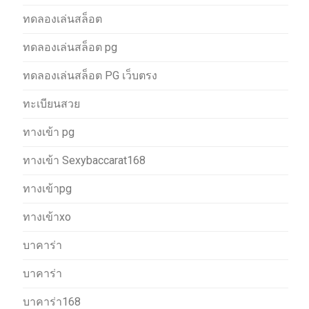
ทดลองเล่นสล็อต
ทดลองเล่นสล็อต pg
ทดลองเล่นสล็อต PG เว็บตรง
ทะเบียนสวย
ทางเข้า pg
ทางเข้า Sexybaccarat168
ทางเข้าpg
ทางเข้าxo
บาคาร่า
บาคาร่า
บาคาร่า168