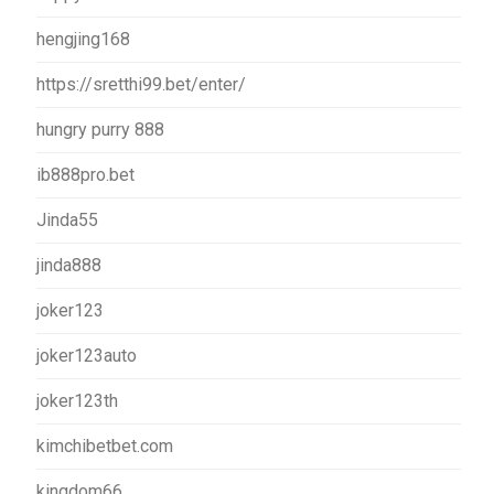
hengjing168
https://sretthi99.bet/enter/
hungry purry 888
ib888pro.bet
Jinda55
jinda888
joker123
joker123auto
joker123th
kimchibetbet.com
kingdom66