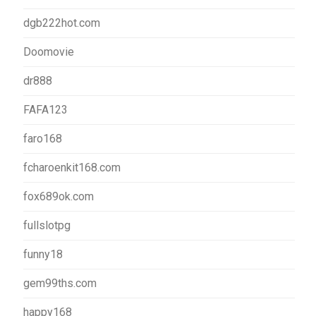
dgb222hot.com
Doomovie
dr888
FAFA123
faro168
fcharoenkit168.com
fox689ok.com
fullslotpg
funny18
gem99ths.com
happy168