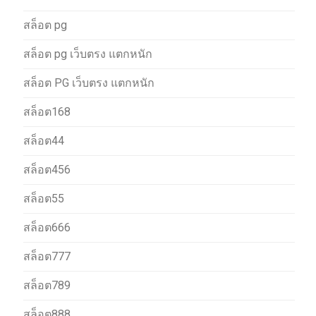
สล็อต pg
สล็อต pg เว็บตรง แตกหนัก
สล็อต PG เว็บตรง แตกหนัก
สล็อต168
สล็อต44
สล็อต456
สล็อต55
สล็อต666
สล็อต777
สล็อต789
สล็อต888