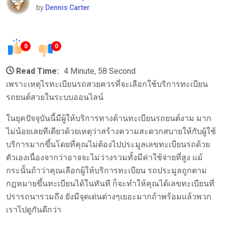
by
Dennis Carter
0
0
Read Time:
4 Minute, 58 Second
เพราะเหตุไรทะเบียนรถสวยควรที่จะเลือกใช้บริการทะเบียน
รถยนต์สวยในระบบออนไลน์
ในยุคปัจจุบันนี้มีผู้ให้บริการทางด้านทะเบียนรถยนต์งาม มาก
ไม่น้อยเลยทีเดียวด้วยเหตุว่าสร้างความสะดวกสบายให้กับผู้ใช้
บริการมากขึ้นโดยที่คุณไม่ต้องไปประมูลเลขทะเบียนรถด้วย
ตัวเองเนื่องจากว่าอาจจะไม่ว่างรวมทั้งมีค่าใช้จ่ายที่สูง แม้
กระนั้นถ้าว่าคุณเลือกผู้ให้บริการทะเบียน รถประมูลถูกตาม
กฎหมายขึ้นทะเบียนได้ในทันที ก็จะทำให้คุณได้เลขทะเบียนที่
ปรารถนารวมถึง ยังมีจุดเด่นต่างๆเยอะมากถ้าพร้อมแล้วพวก
เราไปดูกันดีกว่า