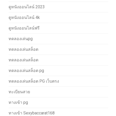
ดูหนังออนไลน์ 2023
ดูหนังออนไลน์ 4k
ดูหนังออนไลน์ฟรี
ทดลองเล่นpg
ทดลองเล่นสล็อต
ทดลองเล่นสล็อต
ทดลองเล่นสล็อต pg
ทดลองเล่นสล็อต PG เว็บตรง
ทะเบียนสวย
ทางเข้า pg
ทางเข้า Sexybaccarat168