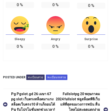
0
%
0
%
0
%
Sleepy
Angry
Surprise
0
%
0
%
0
%
POSTED UNDER
ทะเบียนสวย
ทะเบียนรถสวย
แนะแนว
Pg Pgslot.gd 26 เมษา 67
Fullslotpg 20 พฤษภาคม
pg slot เว็บตรงสล็อตมาแรง
2024 fullslot ฟลูสล็อตพีจีเว็บ
เรื่อง
สล็อตเว็บตรง10 ล้านก็ถอนได้
แท้ที่สุดของวงการพนัน ลื่น
Pg รับโปรโมชั่นทุกช่วงเวลา!
ไหลไม่สะดุดแตกง่าย