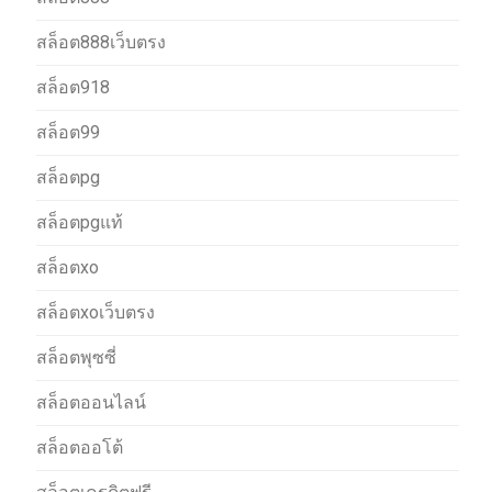
สล็อต888เว็บตรง
สล็อต918
สล็อต99
สล็อตpg
สล็อตpgแท้
สล็อตxo
สล็อตxoเว็บตรง
สล็อตพุซซี่
สล็อตออนไลน์
สล็อตออโต้