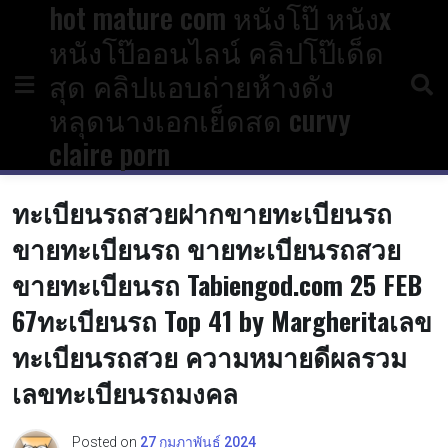
hot mature com หนังโป๊ หนังx
Skip
to
หนังโป๊ออนไลน์ คลิปโป๊เด็ด
content
สุด คลิปแอบถ่ายห้างดัง
หลุดนางเอกเย็ดสด curvy
claire porn
ทะเบียนรถสวยฝากขายทะเบียนรถ
ขายทะเบียนรถ ขายทะเบียนรถสวย
ขายทะเบียนรถ Tabiengod.com 25 FEB
67ทะเบียนรถ Top 41 by Margheritaเลข
ทะเบียนรถสวย ความหมายดีผลรวม
เลขทะเบียนรถมงคล
Posted on
27 กุมภาพันธ์ 2024