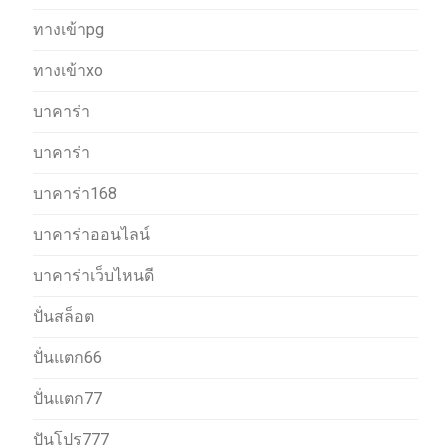
ทางเข้าpg
ทางเข้าxo
บาคาร่า
บาคาร่า
บาคาร่า168
บาคาร่าออนไลน์
บาคาร่าเว็บไหนดี
ปั่นสล็อต
ปั่นแตก66
ปั่นแตก77
ปันโปร777