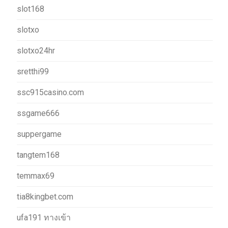
slot168
slotxo
slotxo24hr
sretthi99
ssc915casino.com
ssgame666
suppergame
tangtem168
temmax69
tia8kingbet.com
ufa191 ทางเข้า