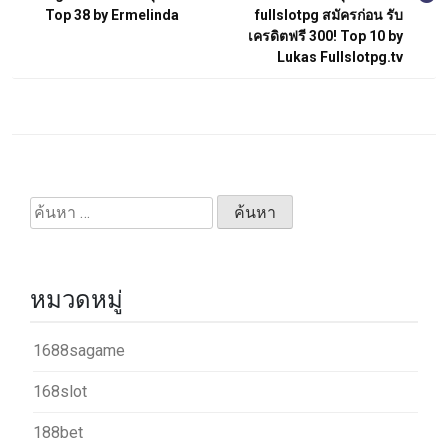
Top 38 by Ermelinda
fullslotpg สมัครก่อน รับ
เครดิตฟรี 300! Top 10 by
Lukas Fullslotpg.tv
ค้นหา
สำหรับ:
หมวดหมู่
1688sagame
168slot
188bet