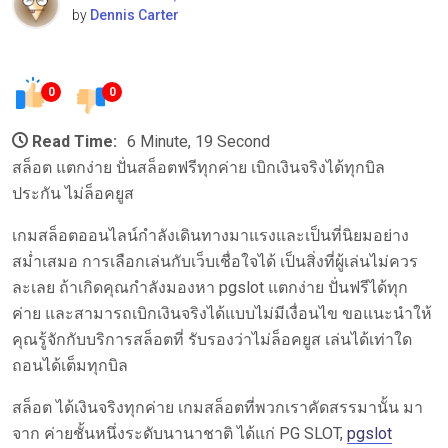
by
Dennis Carter
0
0
Read Time:
6 Minute, 19 Second
สล็อต แตกง่าย ปั่นสล็อตฟรีทุกค่าย เบิกเงินจริงได้ทุกบิล
ประกัน ไม่ล็อคยูส
เกมสล็อตออนไลน์กำลังเดินทางมาแรงและเป็นที่นิยมอย่าง
สม่ำเสมอ การเลือกเล่นกับเว็บเชื่อใจได้ เป็นสิ่งที่ผู้เล่นไม่ควร
ละเลย ถ้าเกิดคุณกำลังมองหา pgslot แตกง่าย ปั่นฟรีได้ทุก
ค่าย และสามารถเบิกเงินจริงได้แบบไม่มีเงื่อนไข ขอแนะนำให้
คุณรู้จักกับบริการสล็อตที่ รับรองว่าไม่ล็อคยูส เล่นได้เท่าใด
ถอนได้เต็มทุกบิล
สล็อต ได้เงินจริงทุกค่าย เกมสล็อตที่พวกเราคัดสรรมานั้น มา
จาก ค่ายชั้นหนึ่งระดับนานาชาติ ได้แก่ PG SLOT,
pgslot