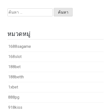
ค้นหา
สำหรับ:
หมวดหมู่
1688sagame
168slot
188bet
188betth
1xbet
888pg
918kiss