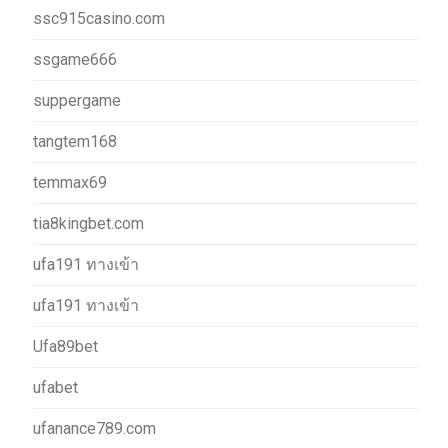
ssc915casino.com
ssgame666
suppergame
tangtem168
temmax69
tia8kingbet.com
ufa191 ทางเข้า
ufa191 ทางเข้า
Ufa89bet
ufabet
ufanance789.com