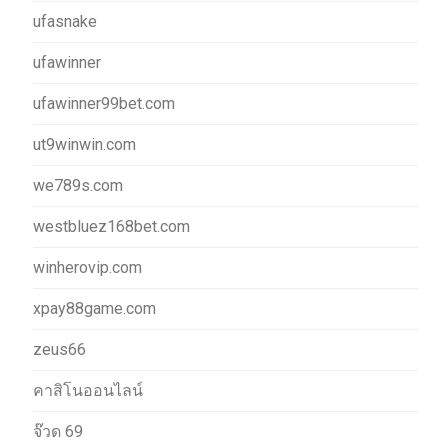
ufasnake
ufawinner
ufawinner99bet.com
ut9winwin.com
we789s.com
westbluez168bet.com
winherovip.com
xpay88game.com
zeus66
คาสิโนออนไลน์
จ๊วด 69