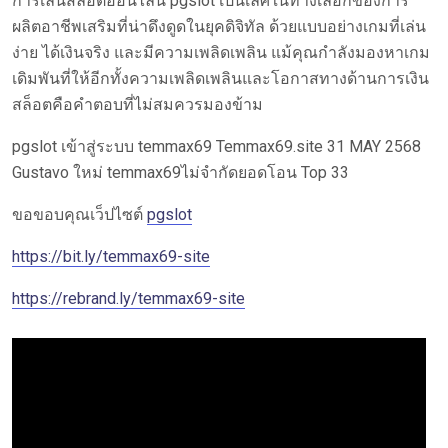
การเล่นสล็อตออนไลน์ pgslot เป็นเลิศในทางเลือกของการ
ผลิตอาชีพเสริมที่น่าดึงดูดในยุคดิจิทัล ด้วยแบบอย่างเกมที่เล่น
ง่าย ได้เงินจริง และมีความเพลิดเพลิน แม้คุณกำลังมองหาเกม
เดิมพันที่ให้อีกทั้งความเพลิดเพลินและโอกาสทางด้านการเงิน
สล็อตคือคำตอบที่ไม่สมควรมองข้าม
pgslot เข้าสู่ระบบ temmax69 Temmax69.site 31 MAY 2568
Gustavo ใหม่ temmax69ไม่จำกัดยอดโอน Top 33
ขอขอบคุณเว็ปไซต์
pgslot
https://bit.ly/temmax69-site
https://rebrand.ly/temmax69-site