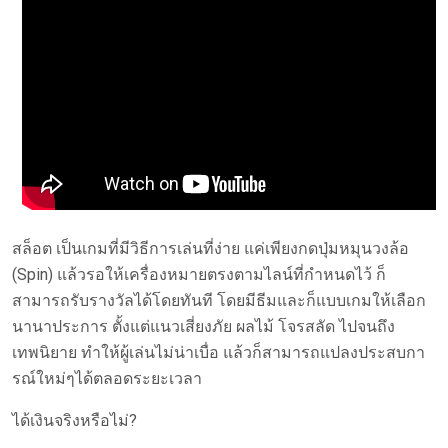
สล็อต เป็นเกมที่มีวิธีการเล่นที่ง่าย แค่เพียงกดปุ่มหมุนวงล้อ
(Spin) แล้วรอให้เครื่องหมายตรงตามไลน์ที่กำหนดไว้ ก็
สามารถรับรางวัลได้โดยทันที โดยมีธีมและก็แบบเกมให้เลือก
นานาประการ ตั้งแต่แนวเสี่ยงภัย ผลไม้ โจรสลัด ไปจนถึง
เทพนิยาย ทำให้ผู้เล่นไม่น่าเบื่อ แล้วก็สามารถแปลงประสบกา
รณ์ใหม่ๆได้ตลอดระยะเวลา
ได้เงินจริงหรือไม่?