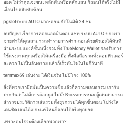
ยอด ไม่ว่าคุณจะชนะหลักพันหรือหลักแสน ก็ถอนได้จริงไม่มี
เงื่อนไขสลับซับซ้อน
pgslotระบบ AUTO ฝาก-ถอน อัตโนมัติ 24 ชม.
จบปัญหาเรื่องการคอยแอดมินตอบแชท ระบบ AUTO ของเรา
ช่วยทำให้คุณสามารถทำรายการฝาก-ถอนด้วยตัวเองได้ทันที
ผ่านระบบแบงค์ชั้นหนึ่งรวมทั้ง TrueMoney Wallet รองรับการ
ใช้แรงงานทุกเครื่องไม้เครื่องมือ ทั้งมือถือรวมทั้งคอมพิวเตอร์
สะดวก ไม่เป็นอันตราย แล้วก็เร็วทันใจในไม่กี่วินาที
temmax69 เล่นง่าย ได้เงินจริง ไม่มีโกง 100%
สิ่งที่พวกเรายึดมั่นเป็นความซื่อแล้วก็ความชอบธรรม เรารับ
ประกันว่าไม่มีการล็อกยูส ไม่มีปรับเรทการชนะ ผู้เล่นสามารถ
สำรวจประวัติการเล่นรวมทั้งธุรกรรมได้ทุกขั้นตอน โปร่งใส
เด่นชัด เล่นได้เยอะแค่ไหนก็ถอนได้จริงทุกยอด
เพราะอะไรจะต้องเลือกพวกเรา?