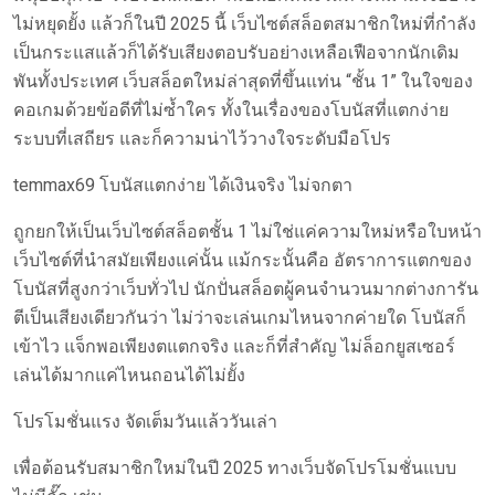
ไม่หยุดยั้ง แล้วก็ในปี 2025 นี้ เว็บไซต์สล็อตสมาชิกใหม่ที่กำลัง
เป็นกระแสแล้วก็ได้รับเสียงตอบรับอย่างเหลือเฟือจากนักเดิม
พันทั้งประเทศ เว็บสล็อตใหม่ล่าสุดที่ขึ้นแท่น “ชั้น 1” ในใจของ
คอเกมด้วยข้อดีที่ไม่ซ้ำใคร ทั้งในเรื่องของโบนัสที่แตกง่าย
ระบบที่เสถียร และก็ความน่าไว้วางใจระดับมือโปร
temmax69 โบนัสแตกง่าย ได้เงินจริง ไม่จกตา
ถูกยกให้เป็นเว็บไซต์สล็อตชั้น 1 ไม่ใช่แค่ความใหม่หรือใบหน้า
เว็บไซต์ที่นำสมัยเพียงแค่นั้น แม้กระนั้นคือ อัตราการแตกของ
โบนัสที่สูงกว่าเว็บทั่วไป นักปั่นสล็อตผู้คนจำนวนมากต่างการัน
ตีเป็นเสียงเดียวกันว่า ไม่ว่าจะเล่นเกมไหนจากค่ายใด โบนัสก็
เข้าไว แจ็กพอเพียงตแตกจริง และก็ที่สำคัญ ไม่ล็อกยูสเซอร์
เล่นได้มากแค่ไหนถอนได้ไม่ยั้ง
โปรโมชั่นแรง จัดเต็มวันแล้ววันเล่า
เพื่อต้อนรับสมาชิกใหม่ในปี 2025 ทางเว็บจัดโปรโมชั่นแบบ