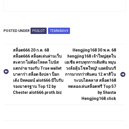
POSTED UNDER
PGSLOT
TEMMAX69
แนะแนว
สล็อต666 20 ก.ค. 68
Hengjing168 30 พ.ค. 68
สล็อต666 สล็อตเล่นผ่านเว็บ
hengjing168 เจ้าใหญ่สุดใน
เรื่อง
สะดวก ไม่ต้องโหลด โบนัส
เอเชีย ครบทุกการเดิมพัน หมุน
แตกง่าย รองรับ True wallet
วงล้อลุ้นโชคใหญ่! แอดมินบริ
บาคาร่า สล็อต ยิงปลา ป็อก
การมากกว่าพันคน 12 คาสิโน
เด้ง บิทคอยน์ alot666 มีใบรับ
ระบบไฮคลาส สล็อต168
รองมาตรฐาน Top 12 by
ทดลองเล่นสล็อตฟรี Top 57
Chester alot666.proth.biz
by Shasta
Hengjing168.click