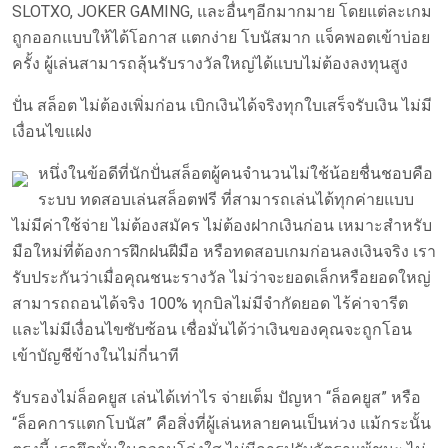
SLOTXO, JOKER GAMING, และอื่นๆอีกมากมาย โดยแต่ละเกม
ถูกออกแบบให้ได้โอกาส แตกง่าย โบนัสมาก แจ็คพอตเข้าบ่อย
ครั้ง ผู้เล่นสามารถลุ้นรับรางวัลใหญ่ได้แบบไม่ต้องลงทุนสูง
ปั่น สล็อต ไม่ต้องเพิ่มก่อน เบิกเงินได้จริงทุกใบเสร็จรับเงิน ไม่มี
เงื่อนไขแฝง
หนึ่งในข้อดีที่นักปั่นสล็อตผู้คนจำนวนไม่ใช้น้อยชื่นชอบคือ
ระบบ ทดสอบเล่นสล็อตฟรี ที่สามารถเล่นได้ทุกค่ายแบบ
ไม่มีค่าใช้จ่าย ไม่ต้องสมัคร ไม่ต้องฝากเงินก่อน เหมาะสำหรับ
มือใหม่ที่ต้องการฝึกฝนฝีมือ หรือทดสอบเกมก่อนลงเงินจริง เรา
รับประกันว่าเมื่อคุณชนะรางวัล ไม่ว่าจะยอดเล็กหรือยอดใหญ่
สามารถถอนได้จริง 100% ทุกบิลไม่มีจำกัดยอด ไร้ค่าจารีต
และไม่มีเงื่อนไขซับซ้อน เชื่อมั่นได้ว่าเงินของคุณจะถูกโอน
เข้าบัญชีข้างในไม่กี่นาที
รับรองไม่ล็อคยูส เล่นได้เท่าไร จ่ายเต็ม ปัญหา “ล็อคยูส” หรือ
“ล็อคการแตกโบนัส” คือสิ่งที่ผู้เล่นหลายคนเป็นห่วง แม้กระนั้น