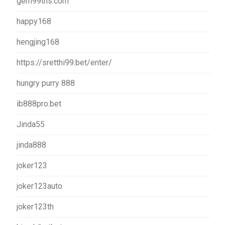
gem99ths.com
happy168
hengjing168
https://sretthi99.bet/enter/
hungry purry 888
ib888pro.bet
Jinda55
jinda888
joker123
joker123auto
joker123th