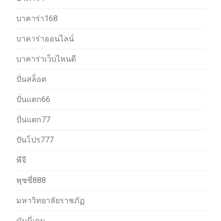
บาคาร่า168
บาคาร่าออนไลน์
บาคาร่าเว็บไหนดี
ปั่นสล็อต
ปั่นแตก66
ปั่นแตก77
ปันโปร777
พีจี
พุซซี่888
มหาวิทยาลัยราชภัฏ
มันนี่เกม