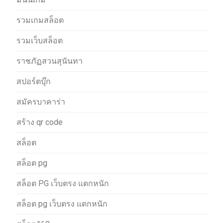
รวมเกมสล็อต
รวมเว็บสล็อต
ราชภัฏสวนสุนันทา
สปอร์ตบุ๊ก
สมัครบาคาร่า
สร้าง qr code
สล็อต
สล็อต pg
สล็อต PG เว็บตรง แตกหนัก
สล็อต pg เว็บตรง แตกหนัก