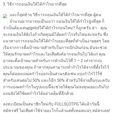
3. วิธีการถอนเงินให้ได้กำไรมากที่สุด
และก็สุดท้าย วิธีการถอนเงินให้ได้กำไรมากที่สุด ผู้คน
จำนวนมากอาจจะมึนงงว่า ถอนเงินให้ได้กำไรสูงที่สุด ก็
จำเป็นต้องเล่นpgslotให้ได้กำไรก่อนไหม? ก็ถูกครับ ฮ่า… คุณ
จะถอนเงินได้ยังไงถ้าเกิดคุณมิได้ผลกำไรจริงไหมล่ะขอรับ ซึ่ง
แนวทางการถอนเงินให้ได้กำไรเยอะที่สุดก็ทำเป็นง่ายสุดๆ โดย
เริ่มจากการตั้งเป้าหมายสำหรับในการเบิกเงินก่อน มันจะช่วย
ให้คุณรักษาผลกำไรและไม่เสียตังค์มากจนเกินไป ได้แก่ คุณ
อาจจะตั้งเป้าหมายสำหรับการทำเงินไว้ที่ 1 – 2 เท่าจากงบ
ประมาณของคุณ ถ้าหากคุณสามารถทำกำไรได้จากที่ตั้งใจไว้
คุณก็ค่อยแบ่งผลกำไรออกเป็นส่วนๆดังเช่น แบ่งกำไรไว้ใช้
สำหรับเล่นต่อไป 50% และก็อีก 50% สำหรับใช้จ่ายอื่นๆนะครับ
การแบ่งผลกำไรในรูปแบบนี้จะช่วยให้คุณไม่ลงทุนเยอะเกินไป
แถมยังได้ใช้ผลกำไรได้อย่างเต็มที่อีกด้วย
ลงทะเบียนเป็นสมาชิกใหม่กับ FULLSLOTPG ได้แล้ววันนี้
สมัครฟรี ไม่เสียค่าใช้จ่ายอะไรก็แล้วแต่ทั้งหมดแน่ๆ สมัครเลย!