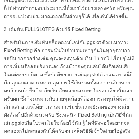
เล่นpgslotในวันแล้ววันเล่าหรือแต่ละสัปดาห์เยอะแค่ไหน แล้ว
ก็ให้ท่านทำตามงบประมาณที่ตั้งเอาไว้อย่างเคร่งครัด หรือคุณ
อาจจะแบ่งงบประมาณออกเป็นส่วนๆก็ได้ เพื่อเล่นได้ง่ายขึ้น
2. เดิมพัน FULLSLOTPG ด้วยวิธี Fixed Betting
สำหรับในการเดิมพันสล็อตออนไลน์กับ pgslot ด้วยแนวทาง
Fixed Betting คือ การพนันในจำนวน เท่าๆกันในทุกๆรอบกา
รสปิน ยกตัวอย่างเช่น คุณจะลงทุนด้วยเงิน 1 บาทไปเรื่อยๆไม่มี
การเพิ่มหรือลดปริมาณลง ถึงแม้ว่าจะคุณเล่นได้หรือเล่นเสีย
ในแต่ละรอบก็ตาม ซึ่งข้อดีของการเล่นpgslotด้วยแนวทางนี้ก็
คือ คุณจะสามารถควบคุมการใช้เงินรวมทั้งลดการเสี่ยงของ
ตนก้าวหน้าขึ้น ไม่เสียเงินเสียทองเยอะแยะในรอบเดียวนั่นเอง
ครับผม ซึ่งก็จะเหมาะกับสายทุนน้อยที่ต้องการลงทุนให้มีความ
สม่ำเสมอ เล่นได้ยาวนานมากเพิ่มขึ้น แถมยังลดช่องทางเสีย
ตังค์ลงไปอีกด้วยนะครับ ซึ่งเทคนิค Fixed Betting เป็นวิธีที่นัก
เล่นpgslotมือโปรคนไม่ใช่น้อยใช้กัน ผู้ใดที่พึงพอใจอยากจะ
ทดลองก็ไปทดลองกันได้ครับผม เคล็ดวิธีดีเข้าใจง่ายมีอยู่จริง