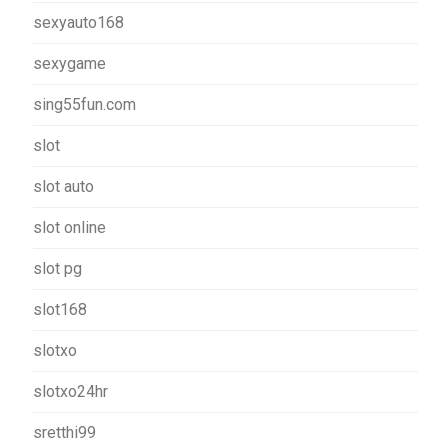
sexyauto168
sexygame
sing55fun.com
slot
slot auto
slot online
slot pg
slot168
slotxo
slotxo24hr
sretthi99