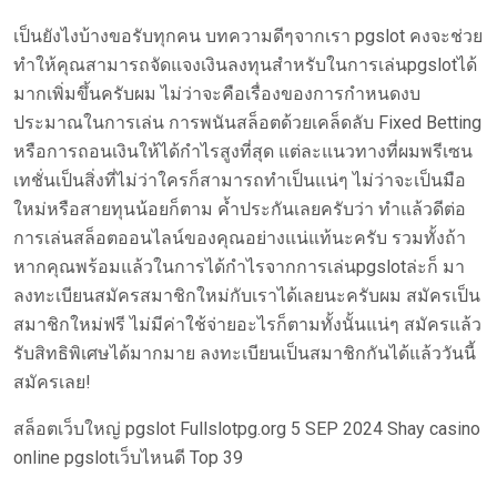
เป็นยังไงบ้างขอรับทุกคน บทความดีๆจากเรา pgslot คงจะช่วย
ทำให้คุณสามารถจัดแจงเงินลงทุนสำหรับในการเล่นpgslotได้
มากเพิ่มขึ้นครับผม ไม่ว่าจะคือเรื่องของการกำหนดงบ
ประมาณในการเล่น การพนันสล็อตด้วยเคล็ดลับ Fixed Betting
หรือการถอนเงินให้ได้กำไรสูงที่สุด แต่ละแนวทางที่ผมพรีเซน
เทชั่นเป็นสิ่งที่ไม่ว่าใครก็สามารถทำเป็นแน่ๆ ไม่ว่าจะเป็นมือ
ใหม่หรือสายทุนน้อยก็ตาม ค้ำประกันเลยครับว่า ทำแล้วดีต่อ
การเล่นสล็อตออนไลน์ของคุณอย่างแน่แท้นะครับ รวมทั้งถ้า
หากคุณพร้อมแล้วในการได้กำไรจากการเล่นpgslotล่ะก็ มา
ลงทะเบียนสมัครสมาชิกใหม่กับเราได้เลยนะครับผม สมัครเป็น
สมาชิกใหม่ฟรี ไม่มีค่าใช้จ่ายอะไรก็ตามทั้งนั้นแน่ๆ สมัครแล้ว
รับสิทธิพิเศษได้มากมาย ลงทะเบียนเป็นสมาชิกกันได้แล้ววันนี้
สมัครเลย!
สล็อตเว็บใหญ่ pgslot Fullslotpg.org 5 SEP 2024 Shay casino
online pgslotเว็บไหนดี Top 39