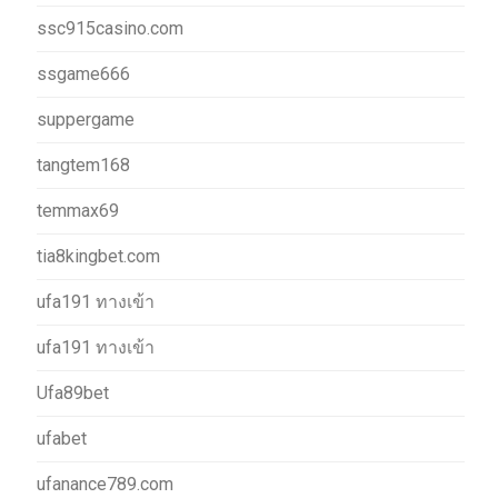
ssc915casino.com
ssgame666
suppergame
tangtem168
temmax69
tia8kingbet.com
ufa191 ทางเข้า
ufa191 ทางเข้า
Ufa89bet
ufabet
ufanance789.com