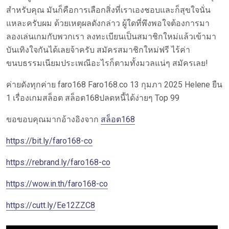
สำหรับคุณ มันก็คือการเลือกสิ่งที่เราเองชอบและก็สุขใจนั่น
แหละครับผม ด้วยเหตุผลดังกล่าว ผู้ใดที่พึงพอใจต้องการมา
ลองเล่นเกมกับพวกเรา ลงทะเบียนเป็นสมาชิกใหม่แล้วเข้ามา
บันเทิงใจกันได้เลยจ้าครับ สมัครสมาชิกใหม่ฟรี ไร้ค่า
ขนบธรรมเนียมประเพณีอะไรก็ตามทั้งมวลแน่ๆ สมัครเลย!
ค่ายดังทุกค่าย faro168 Faro168.co 13 กุมภา 2025 Helene ยืน
1 เรื่องเกมสล็อต สล็อต168ปลดหนี้ได้ง่ายๆ Top 99
ขอขอบคุณมากอ้างอิงจาก
สล็อต168
https://bit.ly/faro168-co
https://rebrand.ly/faro168-co
https://wow.in.th/faro168-co
https://cutt.ly/Ee12ZZC8