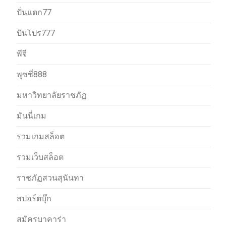
ปั่นแตก77
ปันโปร777
พีจี
พุซซี่888
มหาวิทยาลัยราชภัฏ
มันนี่เกม
รวมเกมสล็อต
รวมเว็บสล็อต
ราชภัฏสวนสุนันทา
สปอร์ตบุ๊ก
สมัครบาคาร่า