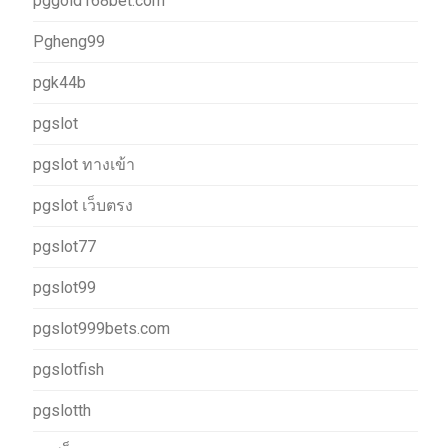
pggold168bet.com
Pgheng99
pgk44b
pgslot
pgslot ทางเข้า
pgslot เว็บตรง
pgslot77
pgslot99
pgslot999bets.com
pgslotfish
pgslotth