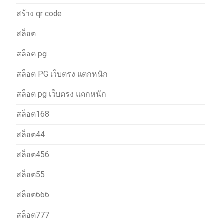
สร้าง qr code
สล็อต
สล็อต pg
สล็อต PG เว็บตรง แตกหนัก
สล็อต pg เว็บตรง แตกหนัก
สล็อต168
สล็อต44
สล็อต456
สล็อต55
สล็อต666
สล็อต777