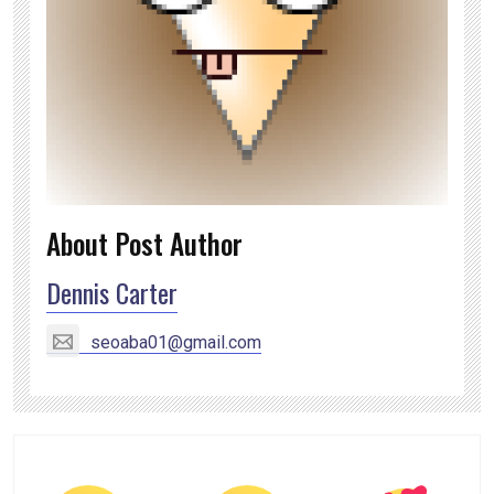
About Post Author
Dennis Carter
seoaba01@gmail.com