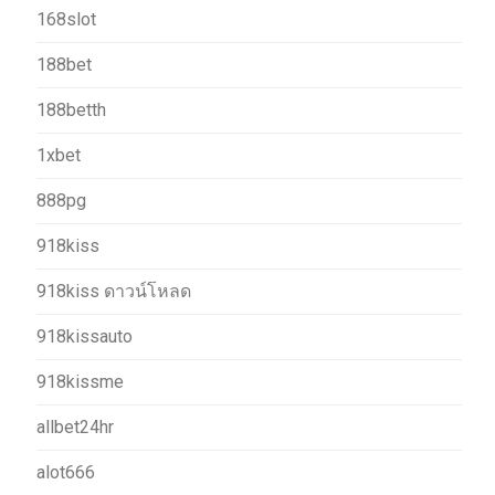
168slot
188bet
188betth
1xbet
888pg
918kiss
918kiss ดาวน์โหลด
918kissauto
918kissme
allbet24hr
alot666