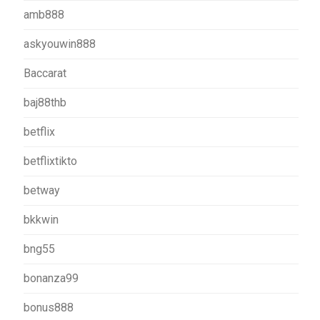
amb888
askyouwin888
Baccarat
baj88thb
betflix
betflixtikto
betway
bkkwin
bng55
bonanza99
bonus888