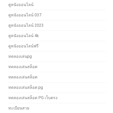
ดูหนังออนไลน์
ดูหนังออนไลน์ 037
ดูหนังออนไลน์ 2023
ดูหนังออนไลน์ 4k
ดูหนังออนไลน์ฟรี
ทดลองเล่นpg
ทดลองเล่นสล็อต
ทดลองเล่นสล็อต
ทดลองเล่นสล็อต pg
ทดลองเล่นสล็อต PG เว็บตรง
ทะเบียนสวย