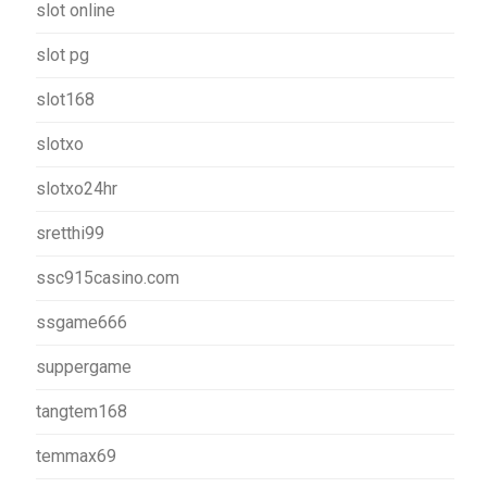
slot online
slot pg
slot168
slotxo
slotxo24hr
sretthi99
ssc915casino.com
ssgame666
suppergame
tangtem168
temmax69