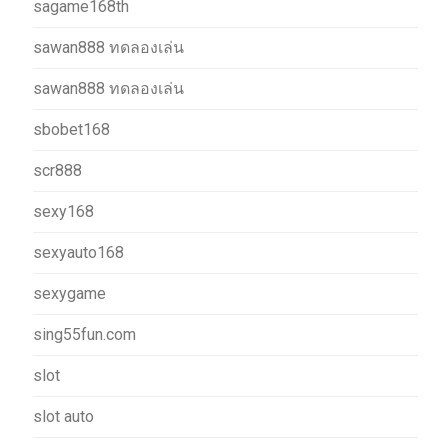
sagame168th
sawan888 ทดลองเล่น
sawan888 ทดลองเล่น
sbobet168
scr888
sexy168
sexyauto168
sexygame
sing55fun.com
slot
slot auto