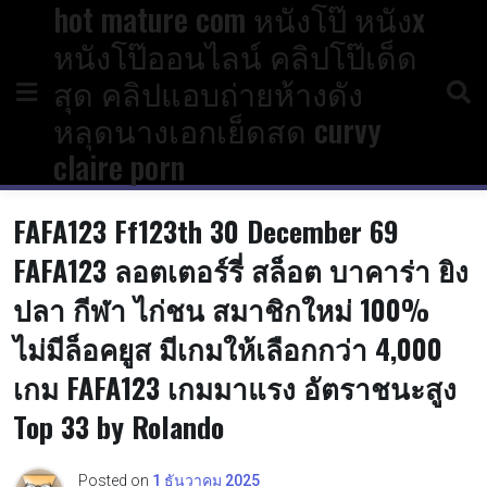
hot mature com หนังโป๊ หนังx
Skip
to
หนังโป๊ออนไลน์ คลิปโป๊เด็ด
content
สุด คลิปแอบถ่ายห้างดัง
หลุดนางเอกเย็ดสด curvy
claire porn
FAFA123 Ff123th 30 December 69
FAFA123 ลอตเตอร์รี่ สล็อต บาคาร่า ยิง
ปลา กีฬา ไก่ชน สมาชิกใหม่ 100%
ไม่มีล็อคยูส มีเกมให้เลือกกว่า 4,000
เกม FAFA123 เกมมาแรง อัตราชนะสูง
Top 33 by Rolando
Posted on
1 ธันวาคม 2025