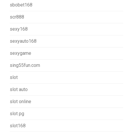
sbobet168
scr888
sexy168
sexyauto168
sexygame
sing55fun.com
slot
slot auto
slot online
slot pg
slot168