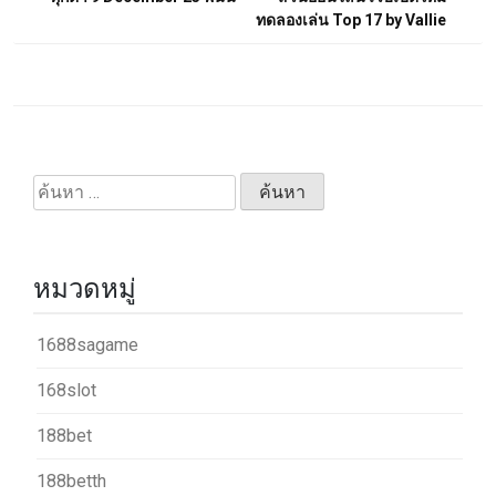
ทดลองเล่น Top 17 by Vallie
ค้นหา
สำหรับ:
หมวดหมู่
1688sagame
168slot
188bet
188betth