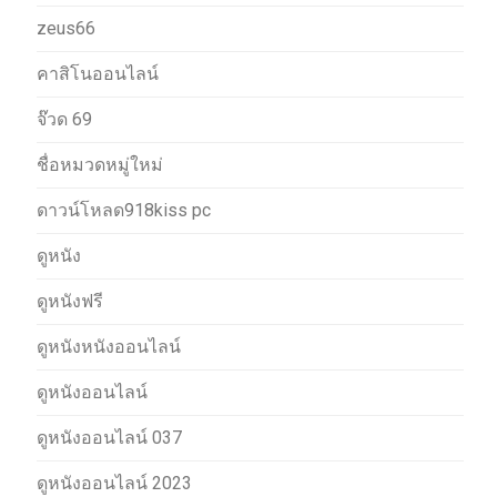
zeus66
คาสิโนออนไลน์
จ๊วด 69
ชื่อหมวดหมู่ใหม่
ดาวน์โหลด918kiss pc
ดูหนัง
ดูหนังฟรี
ดูหนังหนังออนไลน์
ดูหนังออนไลน์
ดูหนังออนไลน์ 037
ดูหนังออนไลน์ 2023