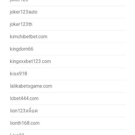
joker123auto
joker123th
kimchibetbet.com
kingdom66
kingxxxbet123.com
kiss918
lalikabetsgame.com
lcbet444.com
lion123สล็อต
lionth168.com