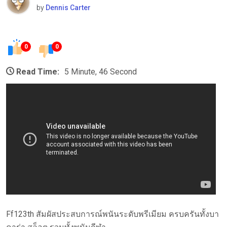
by
Dennis Carter
0
0
Read Time:
5 Minute, 46 Second
Ff123th สัมผัสประสบการณ์พนันระดับพรีเมียม ครบครันทั้งบา