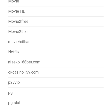
Movie
Movie HD
Movie2free
Movie2thai
moviehdthai
Netflix
niseko168bet.com
okcasino159.com
p2vvip
pg
pg slot