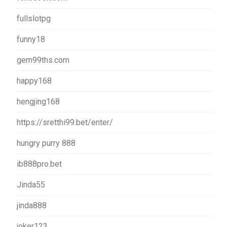
fullslotpg
funny18
gem99ths.com
happy168
hengjing168
https://sretthi99.bet/enter/
hungry purry 888
ib888pro.bet
Jinda55
jinda888
joker123