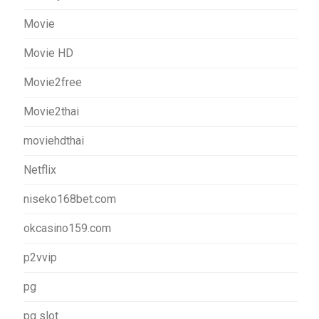
Movie
Movie HD
Movie2free
Movie2thai
moviehdthai
Netflix
niseko168bet.com
okcasino159.com
p2vvip
pg
pg slot