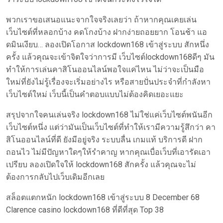
พวกเราขอเสนอแนะจากใจจริงเลยว่า ถ้าหากคุณเคยเล่น
เว็บไซต์ที่หลอกบ้าง คดโกงบ้าง ฝากง่ายถอยยาก โอนช้า แอ
ดมินเงียบ… ลองเปิดโอกาส lockdown168 เข้าสู่ระบบ สักหนึ่ง
ครั้ง แล้วคุณจะเข้าจิตใจว่าการมี เว็บไซต์lockdown168ดีๆ มัน
ทำให้การเล่นคาสิโนออนไลน์พอใจแค่ไหน ไม่ว่าจะเป็นมือ
ใหม่ที่ยังไม่รู้เรื่องจะเริ่มอย่างไร หรือสายปั่นประจำที่กำลังหา
เว็บไซต์ใหม่ เว็บนี้เป็นคำตอบแบบไม่ต้องคิดเยอะแยะ
สรุปจากใจคนเล่นจริง lockdown168 ไม่ใช่แค่เว็บไซต์พนันอีก
เว็บไซต์หนึ่ง แต่ว่ามันเป็นเว็บไซต์ที่ทำให้เรามีความรู้สึกว่า คา
สิโนออนไลน์ที่ดี ยังมีอยู่จริง ระบบลื่น เกมแท้ บริการดี ฝาก
ถอนไว ไม่มีปัญหาใดๆให้รำคาญ หากคุณเบื่อเว็บที่เอารัดเอา
เปรียบ ลองเปิดใจให้ lockdown168 สักครั้ง แล้วคุณจะไม่
ต้องการกลับไปเว็บเดิมอีกเลย
สล็อตแตกหนัก lockdown168 เข้าสู่ระบบ 8 December 68
Clarence casino lockdown168 ที่ดีที่สุด Top 38