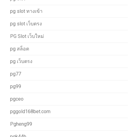
pg slot ทางเข้า
pg slot เว็บตรง
PG Slot เว็บใหม่
pg สล็อต
pg เว็บตรง
pg77
pg99
pgceo
pggold168bet.com
Pgheng99
pgk44b