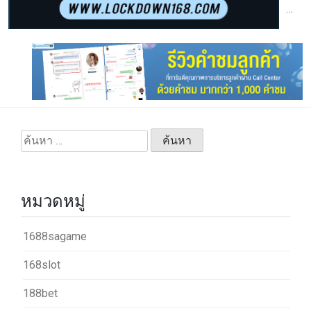
…
ค้นหา
สำหรับ:
หมวดหมู่
1688sagame
168slot
188bet