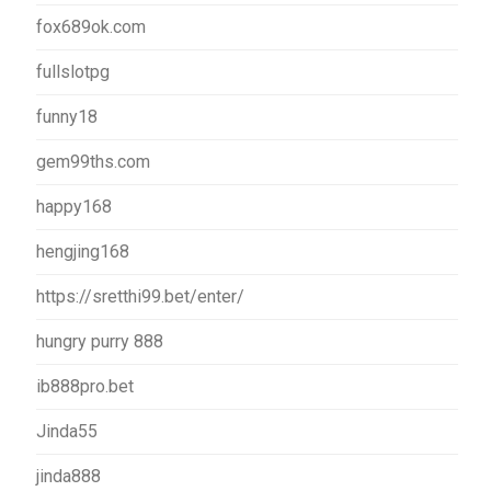
fox689ok.com
fullslotpg
funny18
gem99ths.com
happy168
hengjing168
https://sretthi99.bet/enter/
hungry purry 888
ib888pro.bet
Jinda55
jinda888