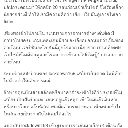
ไม่มีโปรโมทวับแวบแวมๆให้รำคาญตา ที่สำคัญคือ ไม่มีป๊อ
ปอัปกระดอนมาให้กดปิด 20 รอบก่อนเข้าเว็บไซต์ ซึ่งเรื่องเล็กๆ
น้อยๆอย่างงี้ ทำให้เรามีความคิดว่า เฮ้ย… เว็บมันดูเอาจริงเอา
จังว่ะ
เพียงพอเข้าไปภายใน ระบบรายการอาหารต่างๆเด่นชัด มี
ภาษาไทยครบ เกมแต่ละเกมมีรายละเอียดบอกหมดว่าเป็นของ
ค่ายไหน เวอร์ชันอะไร อันนี้ถูกใจมาก เนื่องจาก เราเกลียดชัง
เว็บไซต์ที่ไม่มีข้อมูลอะไรเลย กดเข้าเกมไปก็ไม่รู้จักว่าเกมจาก
ค่ายไหน
ระบบข้างหลังบ้านของ lockdown168 เสถียรเกินคาด ไม่มีค้าง
ไม่มีจอดำให้เสียอารมณ์
ถ้าหากคุณเป็นสายสล็อตหรือบาคาร่าจะเข้าใจดีว่า ระบบที่ไม่
เสถียร เป็นฝันร้ายเลย เล่นๆอยู่แล้วหลุด เข้าใหม่แล้วเงินหาย
หรือบางโอกาสโบนัสเข้าพอดีแล้วกระเด้งหลุด เพียงพอเข้าไป
ใหม่กลายเป็นราวกับไม่เคยได้อะไร
แต่ว่ากับ lockdown168 เข้าสู่ระบบ เราเล่นมาเกือบ 4 เดือน ยัง