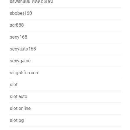
sawan888 ทดลองเล่น
sbobet168
scr888
sexy168
sexyauto168
sexygame
sing55fun.com
slot
slot auto
slot online
slot pg