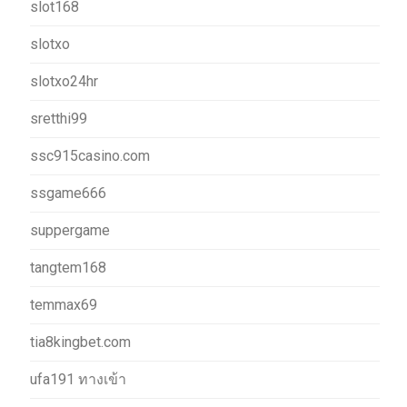
slot168
slotxo
slotxo24hr
sretthi99
ssc915casino.com
ssgame666
suppergame
tangtem168
temmax69
tia8kingbet.com
ufa191 ทางเข้า