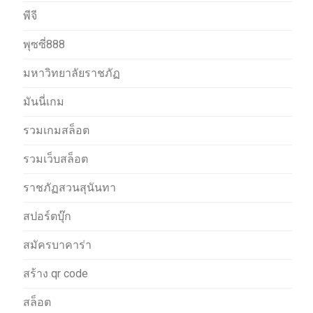
พีจี
พุซซี่888
มหาวิทยาลัยราชภัฏ
มันนี่เกม
รวมเกมสล็อต
รวมเว็บสล็อต
ราชภัฏสวนสุนันทา
สปอร์ตบุ๊ก
สมัครบาคาร่า
สร้าง qr code
สล็อต