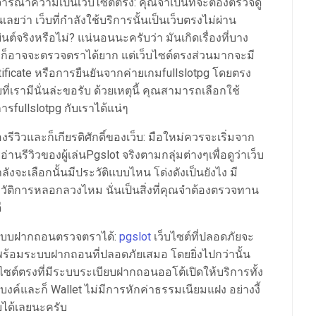
ิจารณาความเป็นเว็บไซต์ตรง: คุณจำเป็นที่จะต้องตรวจดู
เลยว่า เว็บที่กำลังใช้บริการนั้นเป็นเว็บตรงไม่ผ่าน
่นต์จริงหรือไม่? แน่นอนนะครับว่า มันเกิดเรื่องที่บาง
้งก็อาจจะตรวจตราได้ยาก แต่เว็บไซต์ตรงส่วนมากจะมี
tificate หรือการยืนยันจากค่ายเกมfullslotpg โดยตรง
ที่เรามีนั่นล่ะขอรับ ด้วยเหตุนี้ คุณสามารถเลือกใช้
การfullslotpg กับเราได้แน่ๆ
งรีวิวและก็เกียรติศักดิ์ของเว็บ: มือใหม่ควรจะเริ่มจาก
่านรีวิวของผู้เล่นPgslot จริงตามกลุ่มต่างๆเพื่อดูว่าเว็บ
ำลังจะเลือกนั้นมีประวัติแบบไหน โด่งดังเป็นยังไง มี
วัติการหลอกลวงไหม นั่นเป็นสิ่งที่คุณจำต้องตรวจทาน
ี
ะบบฝากถอนตรวจตราได้:
pgslot
เว็บไซต์ที่ปลอดภัยจะ
ร้อมระบบฝากถอนที่ปลอดภัยเสมอ โดยยิ่งไปกว่านั้น
บไซต์ตรงที่มีระบบระเบียบฝากถอนออโต้เปิดให้บริการทั้ง
แบงค์และก็ Wallet ไม่มีการหักค่าธรรมเนียมแฝง อย่างงี้
ได้เลยนะครับ