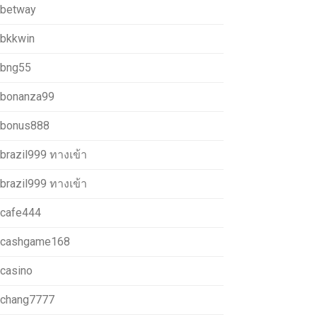
betway
bkkwin
bng55
bonanza99
bonus888
brazil999 ทางเข้า
brazil999 ทางเข้า
cafe444
cashgame168
casino
chang7777