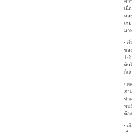
ควา
เนื่
ค่อย
เกม
มาท
• เ
ของ
1-2
ดิบ
ก็เ
• ท
สาม
ทำค
พบร
ต้อง
• เ