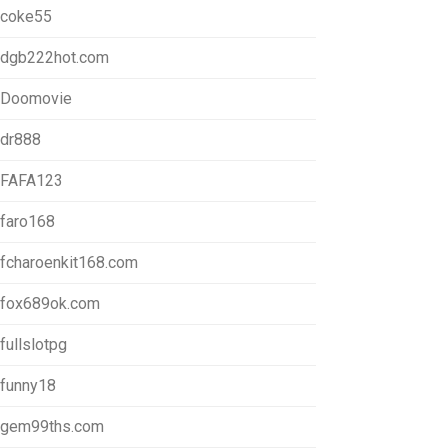
coke55
dgb222hot.com
Doomovie
dr888
FAFA123
faro168
fcharoenkit168.com
fox689ok.com
fullslotpg
funny18
gem99ths.com