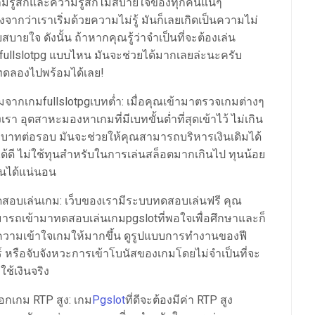
มรู้สึกและความรู้สึกไม่สบายใจของทุกคนแน่ๆ
องจากว่าเราเริ่มด้วยความไม่รู้ มันก็เลยเกิดเป็นความไม่
สบายใจ ดังนั้น ถ้าหากคุณรู้ว่าจำเป็นที่จะต้องเล่น
fullslotpg แบบไหน มันจะช่วยได้มากเลยล่ะนะครับ
ดลองไปพร้อมได้เลย!
ริ่มจากเกมfullslotpgเบทต่ำ: เมื่อคุณเข้ามาตรวจเกมต่างๆ
เรา อุตสาหะมองหาเกมที่มีเบทขั้นต่ำที่สุดเข้าไว้ ไม่เกิน
 บาทต่อรอบ มันจะช่วยให้คุณสามารถบริหารเงินเดิมได้
ได้ดี ไม่ใช้ทุนสำหรับในการเล่นสล็อตมากเกินไป ทุนน้อย
ล่นได้แน่นอน
ดสอบเล่นเกม: เว็บของเรามีระบบทดสอบเล่นฟรี คุณ
ารถเข้ามาทดสอบเล่นเกมpgslotที่พอใจเพื่อศึกษาและก็
วามเข้าใจเกมให้มากขึ้น ดูรูปแบบการทำงานของฟี
์ หรือจับจังหวะการเข้าโบนัสของเกมโดยไม่จำเป็นที่จะ
ใช้เงินจริง
ลือกเกม RTP สูง: เกม
Pgslot
ที่ดีจะต้องมีค่า RTP สูง