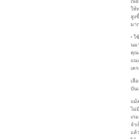
เนื
ให้
สูงข
มาก
• ใ
นมา
คุณ
แนะ
เคร
เลือ
บัน
แม้
ไม่
เกม
จำเ
แล้