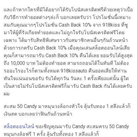
และถ้าหากใครที่มิได้อยากได้รับโบนัสเครดิตฟรีด้วยเหตุว่าเบื่อ
กับวิธีการทำยอดต่างๆล่ะก็ บอกเลยครับว่า โปรโมชั่นนี้เหมาะ
สมกับคุณมากๆโปรโมชั่น Cash Back 10% จาก 918kiss ที่ชู
มาให้ผู้ที่รังเกียจทำยอดและไม่ถูกใจรับโบนัสเครดิตฟรีโดย
เฉพาะ ได้มารับสิทธิพิเศษราวกับสมาชิกคนอื่นๆกันถ้วนหน้า
ด้วยการกดรับ Cash Back 10% เมื่อคุณเล่นสล็อตออนไลน์เสีย
คุณก็สามารถมารับ Cash Back 10% คืนได้เลย ยอมรับได้สูงสุด
ถึง 10,000 บาท ไม่ต้องทำยอด สามรถถอนได้ในทันที ไม่ต้อง
รออะไรอะไรก็ตามทั้งหมด 918kissauto คืนยอดเสียให้ท่าน
ทันใจแน่นอนขอรับ รับได้ทุกวัน วันละ 1 ครั้งเพียงแค่นั้น ผู้ใด
เป็นสายไม่รับโบนัสเครดิตฟรีก็มารับ Cash Back กันได้เลยครับ
ผม
สะสม 50 Candy มาหมุนวงล้อกงหัวใจ ลุ้นรับทอง 1 สลึงแล้วก็
เงินสด บอกเลยว่าฟินกันถ้วนหน้า
สล็อตออนไลน์
ขอเชิญคุณมารับ Candy สะสมครบ 50 Candy
หมุนกงล้อฟรี 1 ครั้ง ลุ้นรับทั้งทอง 1 สลึงแล้วก็