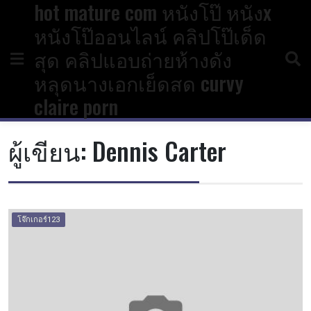
hot mature com หนังโป๊ หนังx
Skip
to
หนังโป๊ออนไลน์ คลิปโป๊เด็ด
content
สุด คลิปแอบถ่ายห้างดัง
หลุดนางเอกเย็ดสด curvy
claire porn
ผู้เขียน:
Dennis Carter
โจ๊กเกอร์123