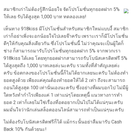
สมาชิกเก่าไม่ต้องรู้สึกน้อยใจ จัดโปรโมชั่นทุกยอดฝาก 5%
ให้เลย รับได้สูงสุด 1,000 บาท ทดลองเลย!
เห็นทาง 918kiss มีโปรโมชั่นสำหรับสมาชิกใหม่แบบงี้ สมาชิก
เก่าก็อย่าเพิ่งจะอกน้อยใจไปเลยจ๊าครับ เพราะเราก็มีโปรโมชั่น
ดีๆให้กับคุณสิ่งเดียวกัน ซึ่งโปรโมชั่นนี้ ไม่ว่าคุณจะเป็นผู้ใดก็
ช่าง ก็สามารถมารับโปรโมชั่นทุกยอดฝาก 5% จากพวกเรา
918kiss ได้เลย โดยทุกยอดฝากสามารถรับโบนัสเครดิตฟรี 5%
ได้สูงสุดถึง 1,000 บาทเลยล่ะนะครับ รวมทั้งที่สำคัญเลยค่ะ
ครับ ข้อตกลงของโปรโมชั่นนี้ก็ไม่ได้ยากเลยนะครับ ไม่ต้องทำ
ยอดสูงด้วย เพียงแค่คุณต้องทำยอดให้ได้ 2 เท่า ถึงจะสามารถ
ถอนได้สูงสุด 100 เท่านั่นเองนะครับ ซึ่งอย่างที่ผมบอกไป ไม่มีผู้
ใดหวังทำกำไรเพียงแค่ 1 เท่าแน่ๆโดยเหตุนี้ แนวทางการทำ
ยอด 2 เท่าก็เลยไม่ใช่เรื่องที่อดอยากเป็นไปไม่ได้แน่ๆนะครับ
ผมมั่นใจว่านักเล่นสล็อตออนไลน์สามารถทำเป็นแน่ๆนะครับ
ไม่ต้องรับโบนัสเครดิตฟรีก็ได้ แม้กระนั้นอย่าลืมมารับ Cash
Back 10% กันด้วยนะ!