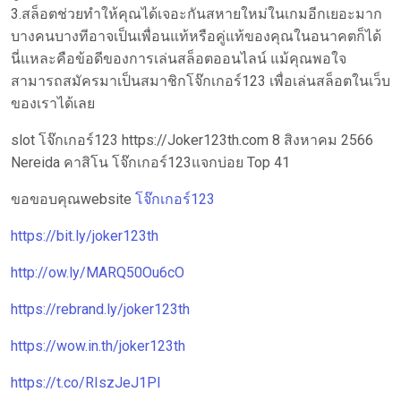
3.สล็อตช่วยทำให้คุณได้เจอะกันสหายใหม่ในเกมอีกเยอะมาก
บางคนบางทีอาจเป็นเพื่อนแท้หรือคู่แท้ของคุณในอนาคตก็ได้
นี่แหละคือข้อดีของการเล่นสล็อตออนไลน์ แม้คุณพอใจ
สามารถสมัครมาเป็นสมาชิกโจ๊กเกอร์123 เพื่อเล่นสล็อตในเว็บ
ของเราได้เลย
slot โจ๊กเกอร์123 https://Joker123th.com 8 สิงหาคม 2566
Nereida คาสิโน โจ๊กเกอร์123แจกบ่อย Top 41
ขอขอบคุณwebsite
โจ๊กเกอร์123
https://bit.ly/joker123th
http://ow.ly/MARQ50Ou6cO
https://rebrand.ly/joker123th
https://wow.in.th/joker123th
https://t.co/RIszJeJ1PI