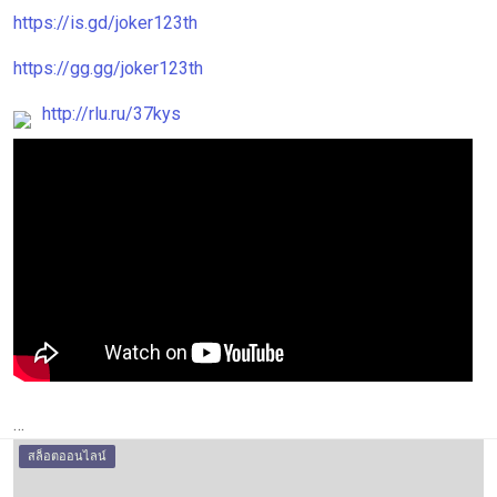
https://is.gd/joker123th
https://gg.gg/joker123th
http://rlu.ru/37kys
…
สล็อตออนไลน์