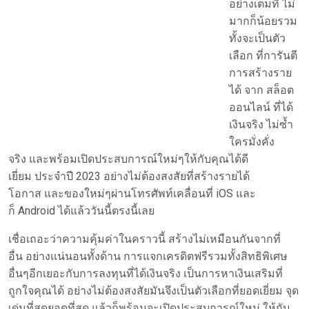
อย่างเต็มที่ ไม่
มากก็น้อยรวม
ทั้งจะเป็นตัว
เลือก ที่การันตี
การสร้างราย
ได้ จาก สล็อต
ออนไลน์ ที่ได้
เงินจริง ไม่ซ้ำ
ใครมั่งคั่ง
จริง และพร้อมเปิดประสบการณ์ใหม่ๆให้กับคุณได้ดี
เยี่ยม ประจำปี 2023 อย่างไม่ต้องสงสัยที่สร้างรายได้
โอกาส และของใหม่ๆผ่านโทรศัพท์เคลื่อนที่ iOS และ
ก็ Android ได้แล้ววันนี้ตรงนี้เลย
เชื่อเถอะว่าความคุ้มค่าในคราวนี้ สร้างไม่เหมือนกันจากที่
อื่น อย่างแน่นอนทั้งด้าน การแจกเครดิตฟรีรวมทั้งสิทธิพิเศษ
อื่นๆอีกเยอะกับการลงทุนที่ได้เงินจริง เป็นการหาเงินเสริมที่
ถูกใจคุณได้ อย่างไม่ต้องสงสัยมันจึงเป็นตัวเลือกที่ยอดเยี่ยม จุด
เด่นที่สุดยอดที่สุด แล้วก็พร้อมจะเปิดประสบการณ์ใหม่ ให้กับ