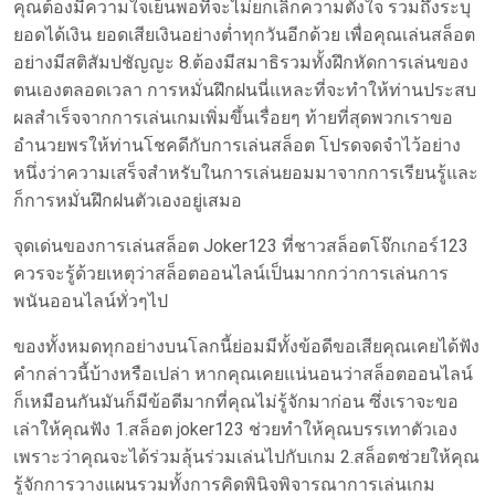
คุณต้องมีความใจเย็นพอที่จะไม่ยกเลิกความตั้งใจ รวมถึงระบุ
ยอดได้เงิน ยอดเสียเงินอย่างต่ำทุกวันอีกด้วย เพื่อคุณเล่นสล็อต
อย่างมีสติสัมปชัญญะ 8.ต้องมีสมาธิรวมทั้งฝึกหัดการเล่นของ
ตนเองตลอดเวลา การหมั่นฝึกฝนนี่แหละที่จะทำให้ท่านประสบ
ผลสำเร็จจากการเล่นเกมเพิ่มขึ้นเรื่อยๆ ท้ายที่สุดพวกเราขอ
อำนวยพรให้ท่านโชคดีกับการเล่นสล็อต โปรดจดจำไว้อย่าง
หนึ่งว่าความเสร็จสำหรับในการเล่นยอมมาจากการเรียนรู้และ
ก็การหมั่นฝึกฝนตัวเองอยู่เสมอ
จุดเด่นของการเล่นสล็อต Joker123 ที่ชาวสล็อตโจ๊กเกอร์123
ควรจะรู้ด้วยเหตุว่าสล็อตออนไลน์เป็นมากกว่าการเล่นการ
พนันออนไลน์ทั่วๆไป
ของทั้งหมดทุกอย่างบนโลกนี้ย่อมมีทั้งข้อดีขอเสียคุณเคยได้ฟัง
คำกล่าวนี้บ้างหรือเปล่า หากคุณเคยแน่นอนว่าสล็อตออนไลน์
ก็เหมือนกันมันก็มีข้อดีมากที่คุณไม่รู้จักมาก่อน ซึ่งเราจะขอ
เล่าให้คุณฟัง 1.สล็อต joker123 ช่วยทำให้คุณบรรเทาตัวเอง
เพราะว่าคุณจะได้ร่วมลุ้นร่วมเล่นไปกับเกม 2.สล็อตช่วยให้คุณ
รู้จักการวางแผนรวมทั้งการคิดพินิจพิจารณาการเล่นเกม