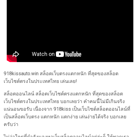
918kissauto.win สล็อตเว็บตรงแตกหนัก ที่สุดของสล็อต
เว็บไซต์ตรงในประเทศไทย เล่นเลย!
สล็อตออนไลน์ สล็อตเว็บไซต์ตรงแตกหนัก ที่สุดของสล็อต
เว็บไซต์ตรงในประเทศไทย บอกเลยว่า คำคมนี้ไม่มีเกินจริง
แน่นอนขอรับ เนื่องจาก 918kiss เป็นเว็บไซต์สล็อตออนไลน์ที่
เป็นสล็อตเว็บตรง แตกหนัก แตกง่าย เล่นง่ายได้จริง บอกเลย
ครับว่า
ไม่ว่าใครที่กำลังมองหาเว็บสล็อตออนไลน์อยู่ล่ะก็ ให้พวกเรา