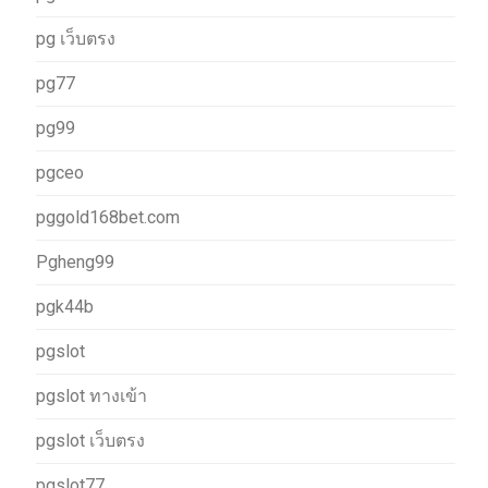
pg เว็บตรง
pg77
pg99
pgceo
pggold168bet.com
Pgheng99
pgk44b
pgslot
pgslot ทางเข้า
pgslot เว็บตรง
pgslot77