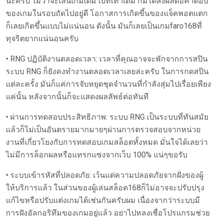
นะครับ ไม่ว่าจะเล่นเกมเดิม เบทเท่าเดิม ก็มิได้ส่งผลต่อคำตอบ
ของเกมในรอบถัดไปอยู่ดี โอกาสการเกิดขึ้นของแจ็คพอตแตก
ก็เลยเกิดขึ้นแบบไม่แน่นอน ดังนั้น มันก็เลยเป็นเกมfaro168ที่
ทุจริตยากแน่นอนครับ
• RNG ปฏิบัติงานตลอดเวลา: เวลาที่คุณอาจจะพักจากการสปิน
ระบบ RNG ก็ยังคงทำงานตลอดเวลาเลยล่ะครับ ในการกดสปิน
แต่ละครั้ง มันก็แค่การจับหยุดชุดจำนวนที่กำลังสุ่มไปเรื่อยเพียง
แค่นั้น หลังจากนั้นก็จะแสดงผลลัพธ์ต่อทันที
• ผ่านการทดสอบประสิทธิภาพ: ระบบ RNG เป็นระบบที่ทันสมัย
แล้วก็ไม่เป็นอันตรายมากมายๆผ่านการตรวจสอบจากหน่วย
งานที่เกี่ยวโยงกับการทดสอบเกมสล็อตทั้งหมด มั่นใจได้เลยว่า
ไม่มีการล็อกผลหรือแทรกแซงจากเว็บ 100% แน่ๆขอรับ
• ระบบเข้ารหัสที่ปลอดภัย: เว้นแต่ความปลอดภัยจากฝั่งของผู้
ให้บริการแล้ว ในส่วนของผู้เล่นสล็อต168ก็ไม่อาจจะปรับปรุง
แก้ไขหรือปรับแต่งเกมได้เช่นกันครับผม เนื่องจากว่าระบบมี
การฝังอัลกอริทึมของเกมอยู่แล้ว อย่าไปหลงเชื่อโปรแกรมช่วย