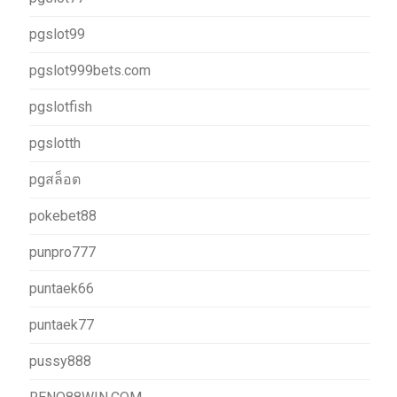
pgslot99
pgslot999bets.com
pgslotfish
pgslotth
pgสล็อต
pokebet88
punpro777
puntaek66
puntaek77
pussy888