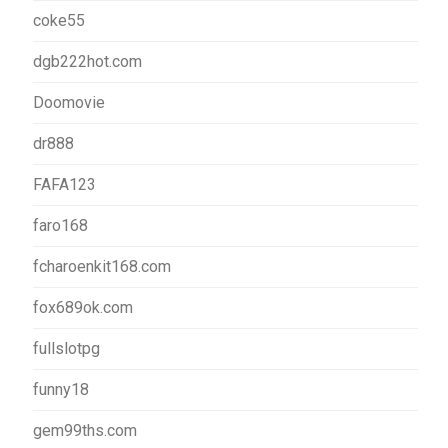
coke55
dgb222hot.com
Doomovie
dr888
FAFA123
faro168
fcharoenkit168.com
fox689ok.com
fullslotpg
funny18
gem99ths.com