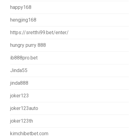
happy168
hengjing168
https://sretthi99.bet/enter/
hungry purry 888
ib888pro.bet
Jinda55
jinda888
joker123
joker123auto
joker123th
kimchibetbet.com