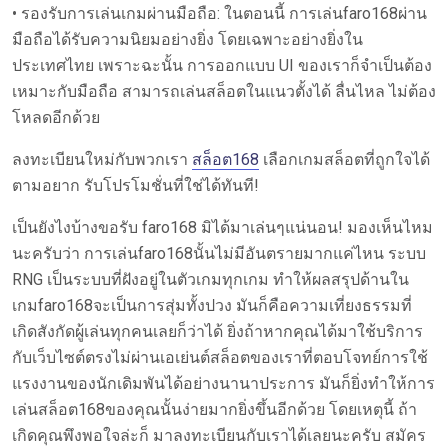
• รองรับการเล่นเกมผ่านมือถือ: ในตอนนี้ การเล่นfaro168ผ่าน
มือถือได้รับความนิยมอย่างยิ่ง โดยเฉพาะอย่างยิ่งใน
ประเทศไทย เพราะฉะนั้น การออกแบบ UI ของเราก็จำเป็นต้อง
เหมาะกับมือถือ สามารถเล่นสล็อตในแนวตั้งได้ ลื่นไหล ไม่ต้อง
โหลดอีกด้วย
ลงทะเบียนใหม่กับพวกเรา
สล็อต168
เลือกเกมสล็อตที่ถูกใจได้
ตามอยาก รับโปรโมชั่นที่ใช่ได้ทันที!
เป็นยังไงบ้างขอรับ faro168 มิได้มาเล่นๆแน่นอน! มองเห็นไหม
นะครับว่า การเล่นfaro168นั้นไม่มีอันตรายมากแค่ไหน ระบบ
RNG เป็นระบบที่ฝังอยู่ในตัวเกมทุกเกม ทำให้ผลสรุปด้านใน
เกมfaro168จะเป็นการสุ่มทั้งปวง มันก็คือความเที่ยงธรรมที่
เกิดสังกัดผู้เล่นทุกคนเลยก็ว่าได้ ยิ่งถ้าหากคุณได้มาใช้บริการ
กับเว็บไซต์ตรงไม่ผ่านเอเย่นต์สล็อตของเราที่ตอบโจทย์การใช้
แรงงานของนักเดิมพันได้อย่างนานาประการ มันก็ยิ่งทำให้การ
เล่นสล็อต168ของคุณนั้นง่ายมากยิ่งขึ้นอีกด้วย โดยเหตุนี้ ถ้า
เกิดคุณพึงพอใจล่ะก็ มาลงทะเบียนกับเราได้เลยนะครับ สมัคร