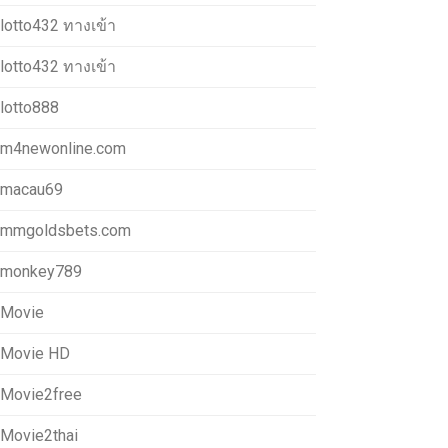
lotto432 ทางเข้า
lotto432 ทางเข้า
lotto888
m4newonline.com
macau69
mmgoldsbets.com
monkey789
Movie
Movie HD
Movie2free
Movie2thai