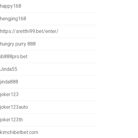
happy168
hengjing168
https://sretthi99.bet/enter/
hungry purry 888
ib888pro.bet
Jinda55
jinda888
joker123
joker123auto
joker123th
kimchibetbet.com