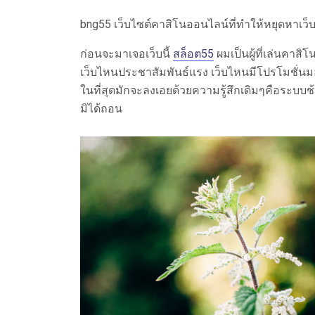
bng55 เว็บไซต์คาสิโนออนไลน์ที่ทำให้หยุดหาเว็บให
ก่อนจะมาเจอเว็บนี้
สล็อต55
ผมเป็นผู้ที่เล่นคา
เว็บไหนประชาสัมพันธ์แรง เว็บไหนมีโปรโมชั่นมอ
ในที่สุดมักจะลงเอยด้วยความรู้สึกเดิมๆคือระบบ
มิได้ถอน