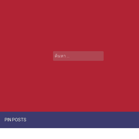
ค้นหา
สำหรับ:
PIN POSTS