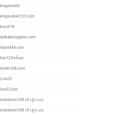
kingdom66
kingxxxbet123.com
kiss918
lalikabetsgame.com
lcbet444.com
lion123สล็อต
lionth168.com
Live22
live22slot
lockdown168 เข้าสู่ระบบ
lockdown168 เข้าสู่ระบบ