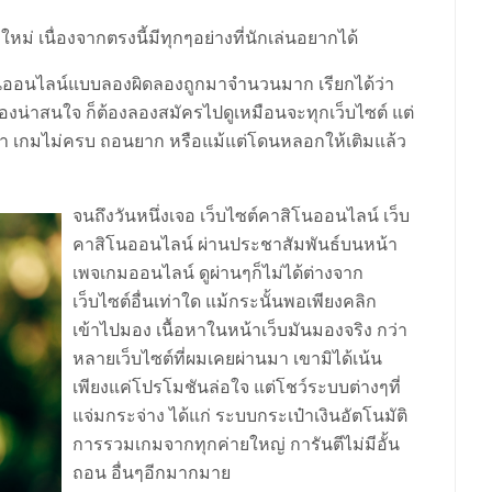
ม่ เนื่องจากตรงนี้มีทุกๆอย่างที่นักเล่นอยากได้
สิโนออนไลน์แบบลองผิดลองถูกมาจำนวนมาก เรียกได้ว่า
งน่าสนใจ ก็ต้องลองสมัครไปดูเหมือนจะทุกเว็บไซต์ แต่
ช้า เกมไม่ครบ ถอนยาก หรือแม้แต่โดนหลอกให้เติมแล้ว
จนถึงวันหนึ่งเจอ เว็บไซต์คาสิโนออนไลน์ เว็บ
คาสิโนออนไลน์ ผ่านประชาสัมพันธ์บนหน้า
เพจเกมออนไลน์ ดูผ่านๆก็ไม่ได้ต่างจาก
เว็บไซต์อื่นเท่าใด แม้กระนั้นพอเพียงคลิก
เข้าไปมอง เนื้อหาในหน้าเว็บมันมองจริง กว่า
หลายเว็บไซต์ที่ผมเคยผ่านมา เขามิได้เน้น
เพียงแค่โปรโมชันล่อใจ แต่โชว์ระบบต่างๆที่
แจ่มกระจ่าง ได้แก่ ระบบกระเป๋าเงินอัตโนมัติ
การรวมเกมจากทุกค่ายใหญ่ การันตีไม่มีอั้น
ถอน อื่นๆอีกมากมาย