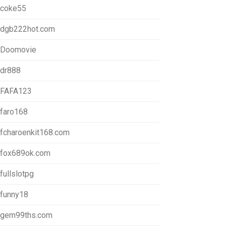
coke55
dgb222hot.com
Doomovie
dr888
FAFA123
faro168
fcharoenkit168.com
fox689ok.com
fullslotpg
funny18
gem99ths.com