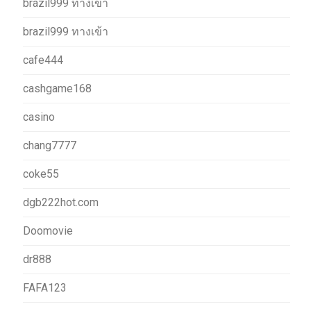
brazil999 ทางเข้า
brazil999 ทางเข้า
cafe444
cashgame168
casino
chang7777
coke55
dgb222hot.com
Doomovie
dr888
FAFA123