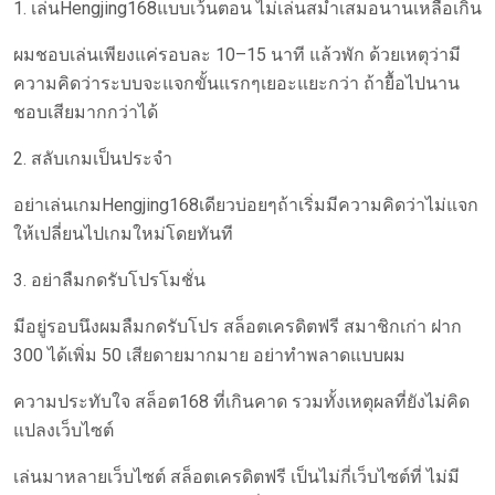
1. เล่นHengjing168แบบเว้นตอน ไม่เล่นสม่ำเสมอนานเหลือเกิน
ผมชอบเล่นเพียงแค่รอบละ 10–15 นาที แล้วพัก ด้วยเหตุว่ามี
ความคิดว่าระบบจะแจกขั้นแรกๆเยอะแยะกว่า ถ้ายื้อไปนาน
ชอบเสียมากกว่าได้
2. สลับเกมเป็นประจำ
อย่าเล่นเกมHengjing168เดียวบ่อยๆถ้าเริ่มมีความคิดว่าไม่แจก
ให้เปลี่ยนไปเกมใหม่โดยทันที
3. อย่าลืมกดรับโปรโมชั่น
มีอยู่รอบนึงผมลืมกดรับโปร สล็อตเครดิตฟรี สมาชิกเก่า ฝาก
300 ได้เพิ่ม 50 เสียดายมากมาย อย่าทำพลาดแบบผม
ความประทับใจ สล็อต168 ที่เกินคาด รวมทั้งเหตุผลที่ยังไม่คิด
แปลงเว็บไซต์
เล่นมาหลายเว็บไซต์ สล็อตเครดิตฟรี เป็นไม่กี่เว็บไซต์ที่ ไม่มี