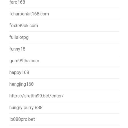
faro168
fcharoenkit168.com
fox689ok.com
fullslotpg
funny18
gem99ths.com
happy168
hengjing168
https://sretthi99.bet/enter/
hungry purry 888
ib888pro.bet