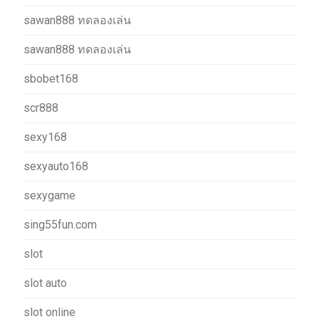
sawan888 ทดลองเล่น
sawan888 ทดลองเล่น
sbobet168
scr888
sexy168
sexyauto168
sexygame
sing55fun.com
slot
slot auto
slot online