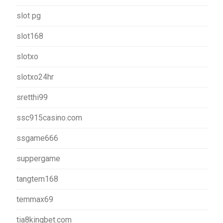
slot pg
slot168
slotxo
slotxo24hr
sretthi99
ssc915casino.com
ssgame666
suppergame
tangtem168
temmax69
tia8kingbet.com