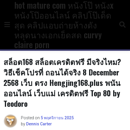
hot mature com หนังโป๊ หนังx
Skip
to
หนังโป๊ออนไลน์ คลิปโป๊เด็ด
content
สุด คลิปแอบถ่ายห้างดัง
หลุดนางเอกเย็ดสด curvy
claire porn
สล็อต168 สล็อตเครดิตฟรี มีจริงไหม?
วิธีเช็คโปรที่ ถอนได้จริง 8 December
2568 เว็บ ตรง Hengjing168.plus พนัน
ออนไลน์ เว็บแม่ เครดิตฟรี Top 80 by
Teodoro
Posted on
5 พฤศจิกายน 2025
by
Dennis Carter