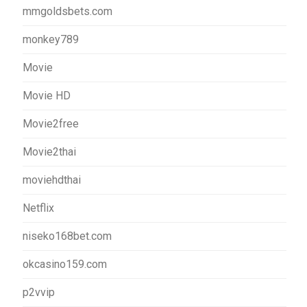
mmgoldsbets.com
monkey789
Movie
Movie HD
Movie2free
Movie2thai
moviehdthai
Netflix
niseko168bet.com
okcasino159.com
p2vvip