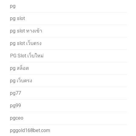
pg
pg slot
pg slot ทางเข้า
pg slot เว็บตรง
PG Slot เว็บใหม่
pg สล็อต
pg เว็บตรง
pg77
pg99
pgceo
pggold168bet.com