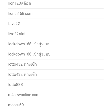
lion123สล็อต
lionth168.com
Live22
live22slot
lockdown168 เข้าสู่ระบบ
lockdown168 เข้าสู่ระบบ
lotto432 ทางเข้า
lotto432 ทางเข้า
lotto888
m4newonline.com
macau69